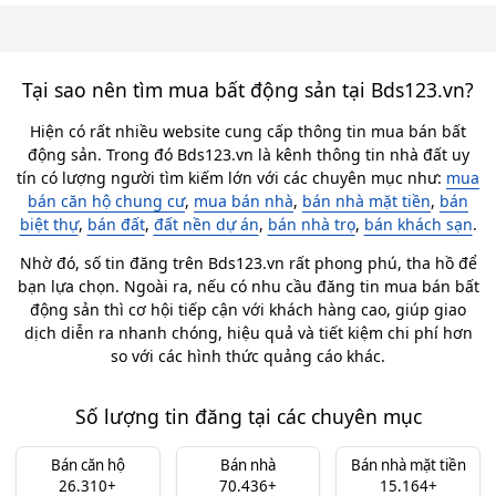
Tại sao nên tìm mua bất động sản tại Bds123.vn?
Hiện có rất nhiều website cung cấp thông tin mua bán bất
động sản. Trong đó Bds123.vn là kênh thông tin nhà đất uy
tín có lượng người tìm kiếm lớn với các chuyên mục như:
mua
bán căn hộ chung cư
,
mua bán nhà
,
bán nhà mặt tiền
,
bán
biệt thự
,
bán đất
,
đất nền dự án
,
bán nhà trọ
,
bán khách sạn
.
Nhờ đó, số tin đăng trên Bds123.vn rất phong phú, tha hồ để
bạn lựa chọn. Ngoài ra, nếu có nhu cầu đăng tin mua bán bất
động sản thì cơ hội tiếp cận với khách hàng cao, giúp giao
dịch diễn ra nhanh chóng, hiệu quả và tiết kiệm chi phí hơn
so với các hình thức quảng cáo khác.
Số lượng tin đăng tại các chuyên mục
Bán căn hộ
Bán nhà
Bán nhà mặt tiền
26.310+
70.436+
15.164+