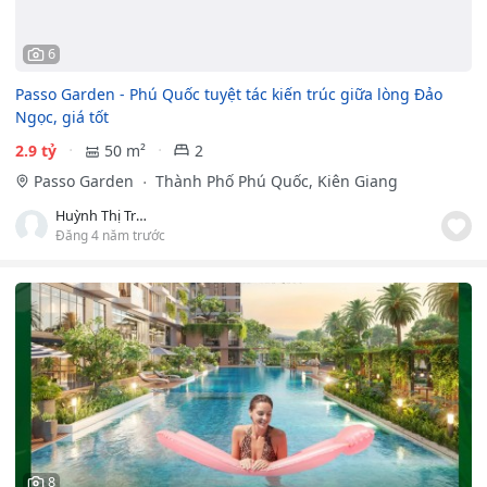
6
Passo Garden - Phú Quốc tuyệt tác kiến trúc giữa lòng Đảo
Ngọc, giá tốt
2.9 tỷ
50 m²
2
Passo Garden
Thành Phố Phú Quốc, Kiên Giang
Huỳnh Thị Trúc Giang
Đăng 4 năm trước
8