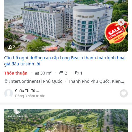
2
Căn hộ nghĩ dưỡng cao cấp Long Beach thanh toán kinh hoạt
giá đầu tư sinh lời
Thỏa thuận
30 m²
2
1
InterContinental Phú Quốc
Thành Phố Phú Quốc, Kiên
Giang
Châu Thị Tố Duy
Đăng 3 năm trước