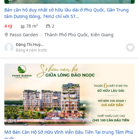
Bán căn hộ duy nhất sở hữu lâu dài ở Phú Quốc, Gần Trung
tâm Dương Đông, 74m2 chỉ với 57…
4 tỷ
78 m²
2
Passo Garden
Thành Phố Phú Quốc, Kiên Giang
Đặng Thị Huỳnh Như
Đăng 4 năm trước
4
Mở Bán Căn Hộ Sỡ Hữu Vĩnh Viễn Đầu Tiên Tại trung Tâm Phú
quốc