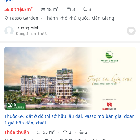
2
56.8 triệu/m
48 m²
3
3
Passo Garden
Thành Phố Phú Quốc, Kiên Giang
Trương Minh Cường
Đăng 4 năm trước
6
Thuộc 6% đất ở đô thị sở hữu lâu dài, Passo mở bán giai đoạn
1 giá hấp dẫn, chiết…
Thỏa thuận
55 m²
2
2