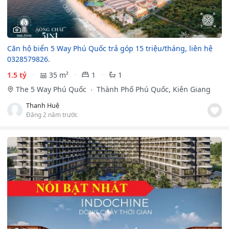
1
Căn hộ biển 5 Way Phú Quốc trả góp 15 triệu/tháng, liên hệ
0328579826.
1.5 tỷ
35 m²
1
1
The 5 Way Phú Quốc
Thành Phố Phú Quốc, Kiên Giang
Thanh Huệ
Đăng 2 năm trước