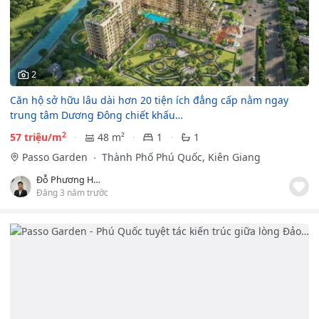
2
Căn hộ sở hữu lâu dài hơn 20 tiện ích đẳng cấp nằm ngay
trung tâm Dương Đông chiết khấu…
2
57 triệu/m
48 m²
1
1
Passo Garden
Thành Phố Phú Quốc, Kiên Giang
Đỗ Phương Hiền Đức
Đăng 3 năm trước