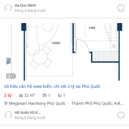
Giang
Ha Duc Minh
Đăng 4 tháng trước
7
Sở hữu căn hộ view biển, chỉ với 2 tỷ tại Phú Quốc
2 tỷ
32 m²
1
1
Meypearl Harmony Phú Quốc
Thành Phố Phú Quốc, Kiên
Giang
Hồ Xuân Vũ Khánh
Đăng 8 tháng trước