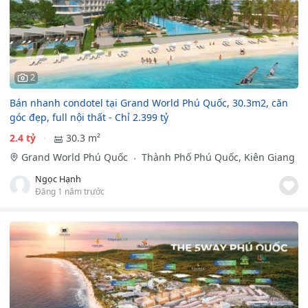
2
Bán nhanh condotel tại Grand World Phú Quốc, 30.3m2, căn
góc đẹp, full nội thất - Chỉ 2.399 tỷ
2.4 tỷ
30.3 m²
Grand World Phú Quốc
Thành Phố Phú Quốc, Kiên Giang
Ngọc Hạnh
Đăng 1 năm trước