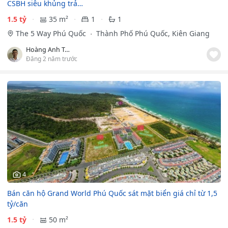
CSBH siêu khủng trả…
1.5 tỷ
35 m²
1
1
The 5 Way Phú Quốc
Thành Phố Phú Quốc, Kiên Giang
Hoàng Anh Tuấn
Đăng 2 năm trước
4
Bán căn hộ Grand World Phú Quốc sát mặt biển giá chỉ từ 1,5
tỷ/căn
1.5 tỷ
50 m²