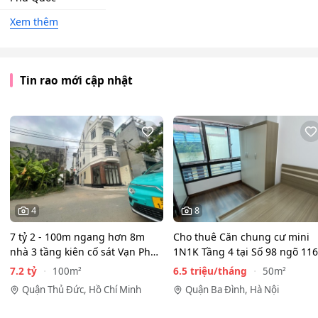
Xem thêm
Tin rao mới cập nhật
4
8
7 tỷ 2 - 100m ngang hơn 8m
Cho thuê Căn chung cư mini
nhà 3 tầng kiên cố sát Vạn Phúc
1N1K Tầng 4 tại Số 98 ngõ 116
City - HẺM XE HƠI…
Phan Kế Bính, Ba Đình.…
7.2 tỷ
6.5 triệu/tháng
100m²
50m²
Quận Thủ Đức, Hồ Chí Minh
Quận Ba Đình, Hà Nội