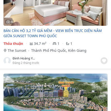
8
BÁN CĂN HỘ 3,2 TỶ GIÁ MỀM - VIEW BIỂN TRỰC DIỆN NẰM
GIỮA SUNSET TOWN PHÚ QUỐC
Thỏa thuận
34.7 m²
1
1
The Sunset
Thành Phố Phú Quốc, Kiên Giang
Đinh Hoàng Yến Anh
Đăng 2 tháng trước