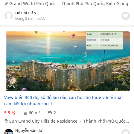
Grand World Phú Quốc
Thành Phố Phú Quốc, Kiên Giang
Đỗ Chí Hiệp
Đăng 2 năm trước
6
View biển 360 độ, sổ đỏ lâu dài, căn hộ cho thuê với tỷ suất
cam kết lợi nhuận sau 1…
5.5 tỷ
60 m²
2
Sun Grand City Hillside Residence
Thành Phố Phú Quốc,
Kiên Giang
Nguyễn văn dư