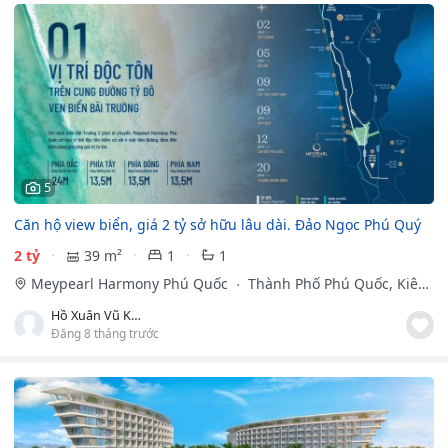
5
Căn hộ view biển, giá 2 tỷ sở hữu lâu dài. Đảo Ngọc Phú Quý
2 tỷ
39 m²
1
1
Meypearl Harmony Phú Quốc
Thành Phố Phú Quốc, Kiên
Giang
Hồ Xuân Vũ Khánh
Đăng 8 tháng trước