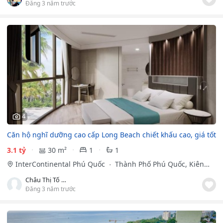
Đăng 3 năm trước
4
Căn hộ nghĩ dưỡng cao cấp Long Beach chiết khấu cao, giá tốt
3.1 tỷ
30 m²
1
1
InterContinental Phú Quốc
Thành Phố Phú Quốc, Kiên
Giang
Châu Thị Tố Duy
Đăng 3 năm trước