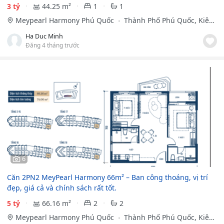
3 tỷ
44.25 m²
1
1
Meypearl Harmony Phú Quốc
Thành Phố Phú Quốc, Kiên
Giang
Ha Duc Minh
Đăng 4 tháng trước
6
Căn 2PN2 MeyPearl Harmony 66m² – Ban công thoáng, vị trí
đẹp, giá cả và chính sách rất tốt.
5 tỷ
66.16 m²
2
2
Meypearl Harmony Phú Quốc
Thành Phố Phú Quốc, Kiên