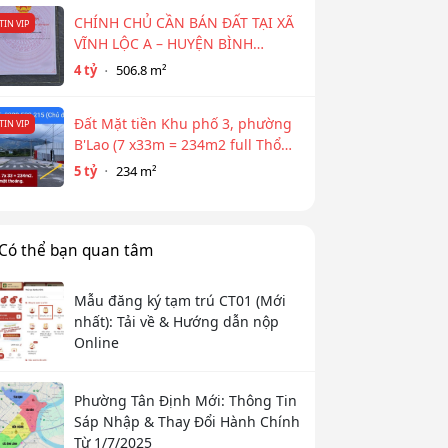
CHÍNH CHỦ CẦN BÁN ĐẤT TẠI XÃ
TIN VIP
VĨNH LỘC A – HUYỆN BÌNH
CHÁNH
4 tỷ
506.8 m²
Đất Mặt tiền Khu phố 3, phường
TIN VIP
B'Lao (7 x33m = 234m2 full Thổ
cư)
5 tỷ
234 m²
Có thể bạn quan tâm
Mẫu đăng ký tạm trú CT01 (Mới
nhất): Tải về & Hướng dẫn nộp
Online
Phường Tân Định Mới: Thông Tin
Sáp Nhập & Thay Đổi Hành Chính
Từ 1/7/2025