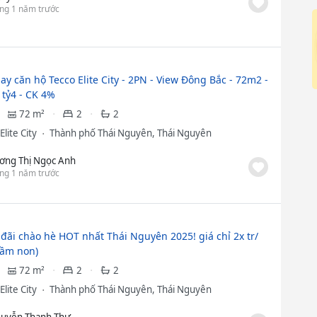
ng 1 năm trước
ay căn hộ Tecco Elite City - 2PN - View Đông Bắc - 72m2 -
1tỷ4 - CK 4%
72 m²
2
2
Elite City
Thành phố Thái Nguyên, Thái Nguyên
ơng Thị Ngọc Anh
ng 1 năm trước
 đãi chào hè HOT nhất Thái Nguyên 2025! giá chỉ 2x tr/
ầm non)
72 m²
2
2
Elite City
Thành phố Thái Nguyên, Thái Nguyên
uyễn Thanh Thư