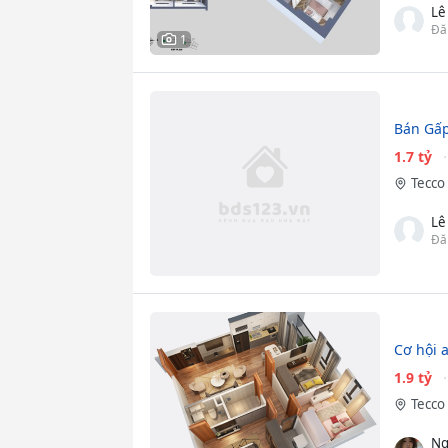
Lê
Đă
1
Bán Gấp
1.7 tỷ
Tecco 
Lê
Đă
Cơ hội a
1.9 tỷ
Tecco 
Ng