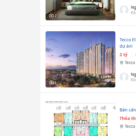
Ng
Đă
2
Tecco El
dự án!
2 tỷ
Tecco 
Ng
Đă
1
Bán căn
Thỏa t
Tecco 