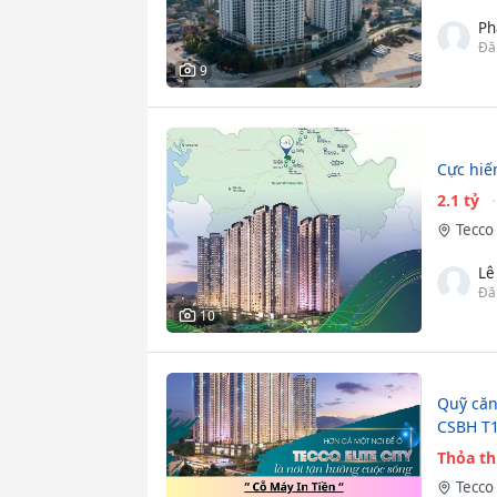
Ph
Đă
9
Cực hiế
2.1 tỷ
Tecco 
Lê
Đă
10
Quỹ căn
CSBH T1
Thỏa t
Tecco 