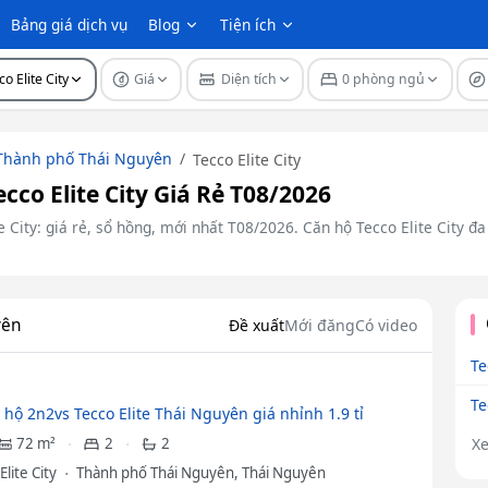
Bảng giá dịch vụ
Blog
Tiện ích
co Elite City
Giá
Diện tích
0 phòng ngủ
Thành phố Thái Nguyên
Tecco Elite City
co Elite City Giá Rẻ T08/2026
 City: giá rẻ, sổ hồng, mới nhất T08/2026. Căn hộ Tecco Elite City đa 
yên
Đề xuất
Mới đăng
Có video
Te
Te
 hộ 2n2vs Tecco Elite Thái Nguyên giá nhỉnh 1.9 tỉ
X
72 m²
2
2
Elite City
Thành phố Thái Nguyên, Thái Nguyên