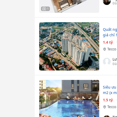
Đă
1
Quất ng
giá chỉ 
1.4 tỷ
Tecco 
Lư
Đă
8
Siêu ưu
m2 (x m
1.5 tỷ
Tecco 
Ng