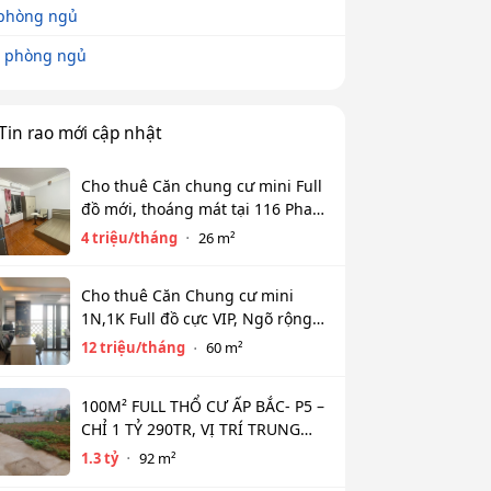
phòng ngủ
 phòng ngủ
Tin rao mới cập nhật
Cho thuê Căn chung cư mini Full
đồ mới, thoáng mát tại 116 Phan
Kế Bính, Ba Đình. Chỉ 4 tr
4 triệu/tháng
26 m²
Cho thuê Căn Chung cư mini
1N,1K Full đồ cực VIP, Ngõ rộng
View toàn mặt hồ Tây. Chỉ 12tr
12 triệu/tháng
60 m²
100M² FULL THỔ CƯ ẤP BẮC- P5 –
CHỈ 1 TỶ 290TR, VỊ TRÍ TRUNG
TÂM NGÂN HÀNG HỖ TRỢ 800TR
1.3 tỷ
92 m²