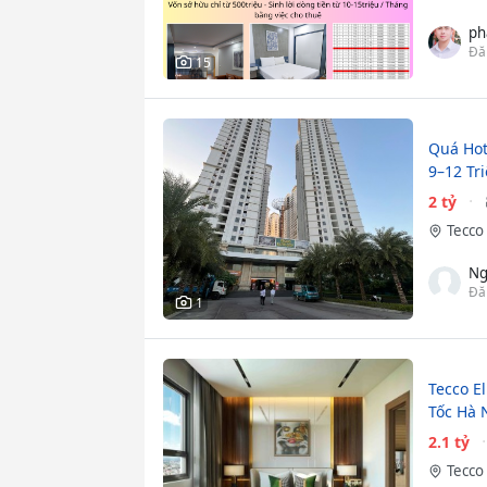
ph
Đă
15
Quá Hot
9–12 Tr
2 tỷ
Tecco 
Ng
Đă
1
Tecco El
Tốc Hà 
2.1 tỷ
Tecco 