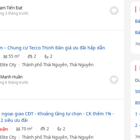
ạm Tiến Đạt
ng 3 tháng trước
Bá
Bá
X
m – Chung cư Tecco Thịnh Đán giá ưu đãi hấp dẫn
55 m²
2
2
Elite City
Thành phố Thái Nguyên, Thái Nguyên
 Mạnh Huân
Dư
ng 6 tháng trước
50
80
 ngoại giao CĐT - Khoảng tầng tự chọn - CK thêm 1% -
1 
2 siêu ưu đãi
2 
huận
70 m²
2
2
X
Elite City
Thành phố Thái Nguyên, Thái Nguyên