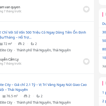
am van quyen
ng 7 tháng trước
Dư
30
! Chỉ Với Số Vốn 500 Triệu Có Ngay Dòng Tiền Ổn Định
iệu/Tháng – Hỗ Trợ…
50
72 m²
2
2
80
Elite City
Thành phố Thái Nguyên, Thái Nguyên
10
uyễn Cẩm Ly
ng 7 tháng trước
X
ite City – Giá chỉ 2.1 Tỷ – Vị Trí Vàng Ngay Nút Giao Cao
Nội – Thái Nguyên
1 
76.5 m²
2
2
2 
Elite City
Thành phố Thái Nguyên, Thái Nguyên