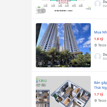
Du
Đă
4
Mua Nhà
1.8 tỷ
Tecco 
Du
Đă
7
Bán gấp
Thái Ng
1.7 tỷ
Tecco 