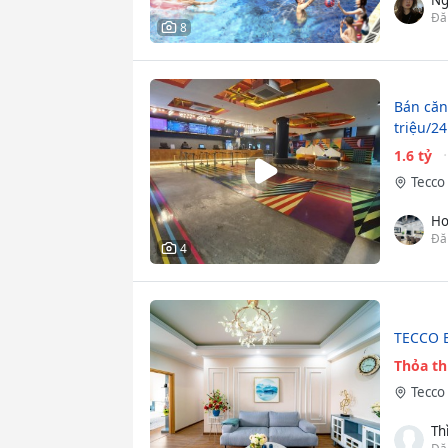
Đă
8
Bán căn
triệu/2
1.6 tỷ
Tecco 
Ho
Đă
4
TECCO EL
Thỏa t
Tecco 
Th