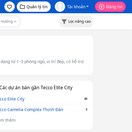
Quản lý tin
Tài khoản
Đăng tin
Hướng
Lọc nâng cao
dạng từ 1–3 phòng ngủ, vị trí đẹp, có hỗ trợ
Các dự án bán gần Tecco Elite City
cco Elite City
35
cco Camelia Complex Thịnh Đán
2
em thêm