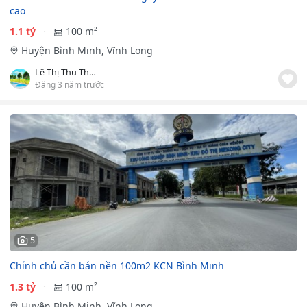
cao
1.1 tỷ
100 m²
Huyện Bình Minh, Vĩnh Long
Lê Thị Thu Thắm
Đăng 3 năm trước
5
Chính chủ cần bán nền 100m2 KCN Bình Minh
1.3 tỷ
100 m²
Huyện Bình Minh, Vĩnh Long