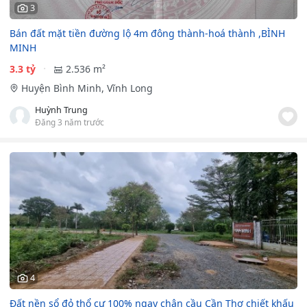
3
Bán đất mặt tiền đường lộ 4m đông thành-hoá thành ,BÌNH
MINH
3.3 tỷ
2.536 m²
Huyện Bình Minh, Vĩnh Long
Huỳnh Trung
Đăng 3 năm trước
4
Đất nền sổ đỏ thổ cư 100% ngay chân cầu Cần Thơ chiết khấu