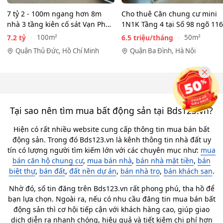
7 tỷ 2 - 100m ngang hơn 8m
Cho thuê Căn chung cư mini
nhà 3 tầng kiên cố sát Vạn Phúc
1N1K Tầng 4 tại Số 98 ngõ 116
City - HẺM XE HƠI…
Phan Kế Bính, Ba Đình.…
7.2 tỷ
6.5 triệu/tháng
100m²
50m²
Quận Thủ Đức, Hồ Chí Minh
Quận Ba Đình, Hà Nội
Tại sao nên tìm mua bất động sản tại Bds123.vn?
Hiện có rất nhiều website cung cấp thông tin mua bán bất
động sản. Trong đó Bds123.vn là kênh thông tin nhà đất uy
tín có lượng người tìm kiếm lớn với các chuyên mục như:
mua
bán căn hộ chung cư
,
mua bán nhà
,
bán nhà mặt tiền
,
bán
biệt thự
,
bán đất
,
đất nền dự án
,
bán nhà trọ
,
bán khách sạn
.
Nhờ đó, số tin đăng trên Bds123.vn rất phong phú, tha hồ để
bạn lựa chọn. Ngoài ra, nếu có nhu cầu đăng tin mua bán bất
động sản thì cơ hội tiếp cận với khách hàng cao, giúp giao
dịch diễn ra nhanh chóng, hiệu quả và tiết kiệm chi phí hơn