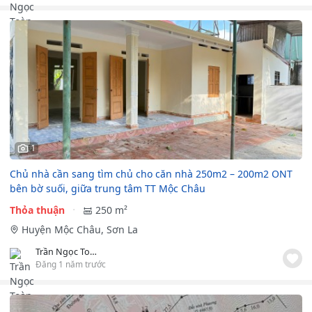
1
Chủ nhà cần sang tìm chủ cho căn nhà 250m2 – 200m2 ONT
bên bờ suối, giữa trung tâm TT Mộc Châu
Thỏa thuận
250 m²
Huyện Mộc Châu, Sơn La
Trần Ngọc Toàn
Đăng 1 năm trước