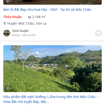
5
Bán lô đất đẹp như hoa hậu - ONT - Tại thị xã Mộc Châu
Thỏa thuận
2.108 m²
Huyện Mộc Châu, Sơn La
Trịnh Duyên
Đăng 1 năm trước
6
Siêu phẩm đất nghỉ dưỡng 1,2ha trung tâm ttnt Mộc Châu –
View đồi chè tuyệt đẹp, độc…