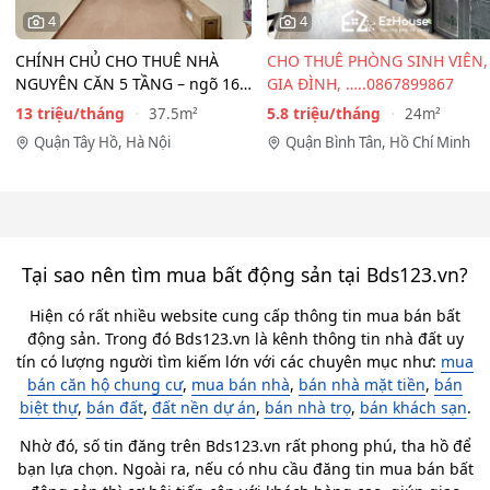
4
4
CHÍNH CHỦ CHO THUÊ NHÀ
CHO THUÊ PHÒNG SINH VIÊN,
NGUYÊN CĂN 5 TẦNG – ngõ 167
GIA ĐÌNH, …..0867899867
Đồng Cổ, Tây Hồ
13 triệu/tháng
5.8 triệu/tháng
37.5m²
24m²
Quận Tây Hồ, Hà Nội
Quận Bình Tân, Hồ Chí Minh
Tại sao nên tìm mua bất động sản tại Bds123.vn?
Hiện có rất nhiều website cung cấp thông tin mua bán bất
động sản. Trong đó Bds123.vn là kênh thông tin nhà đất uy
tín có lượng người tìm kiếm lớn với các chuyên mục như:
mua
bán căn hộ chung cư
,
mua bán nhà
,
bán nhà mặt tiền
,
bán
biệt thự
,
bán đất
,
đất nền dự án
,
bán nhà trọ
,
bán khách sạn
.
Nhờ đó, số tin đăng trên Bds123.vn rất phong phú, tha hồ để
bạn lựa chọn. Ngoài ra, nếu có nhu cầu đăng tin mua bán bất