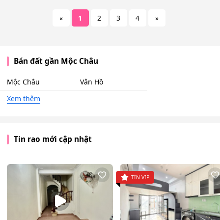
«
1
2
3
4
»
Bán đất gần Mộc Châu
Mộc Châu
Vân Hồ
Xem thêm
Tin rao mới cập nhật
TIN VIP