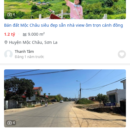
4
Bán đất Mộc Châu siêu đẹp sẵn nhà view ôm trọn cánh đồng
1.2 tỷ
9.000 m²
Huyện Mộc Châu, Sơn La
Thanh Tâm
Đăng 1 năm trước
4