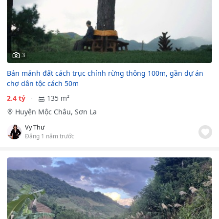
3
Bản mảnh đất cách trục chính rừng thông 100m, gần dự án
chợ dân tộc cách 50m
2.4 tỷ
135 m²
Huyện Mộc Châu, Sơn La
Vy Thư
Đăng 1 năm trước