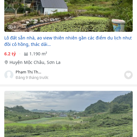
3
Lô đất sẵn nhà, ao view thiên nhiên gần các điểm du lịch như:
đồi cỏ hồng, thác dải…
6.2 tỷ
1.190 m²
Huyện Mộc Châu, Sơn La
Phạm Thị Thắm
Đăng 9 tháng trước