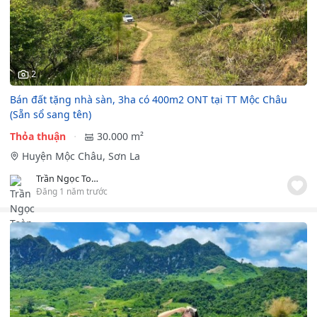
2
Bán đất tặng nhà sàn, 3ha có 400m2 ONT tại TT Mộc Châu
(Sẵn sổ sang tên)
Thỏa thuận
30.000 m²
Huyện Mộc Châu, Sơn La
Trần Ngọc Toàn
Đăng 1 năm trước