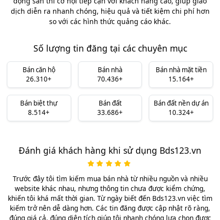
động sản thì cơ hội tiếp cận với khách hàng cao, giúp giao
dịch diễn ra nhanh chóng, hiệu quả và tiết kiệm chi phí hơn
so với các hình thức quảng cáo khác.
Số lượng tin đăng tại các chuyên mục
Bán căn hộ
Bán nhà
Bán nhà mặt tiền
26.310+
70.436+
15.164+
Bán biệt thự
Bán đất
Bán đất nền dự án
8.514+
33.686+
10.324+
Đánh giá khách hàng khi sử dụng Bds123.vn
Trước đây tôi tìm kiếm mua bán nhà từ nhiều nguồn và nhiều
website khác nhau, nhưng thông tin chưa được kiểm chứng,
khiến tôi khá mất thời gian. Từ ngày biết đến Bds123.vn việc tìm
kiếm trở nên dễ dàng hơn. Các tin đăng được cập nhật rõ ràng,
đúng giá cả, đúng diện tích giúp tôi nhanh chóng lựa chọn được