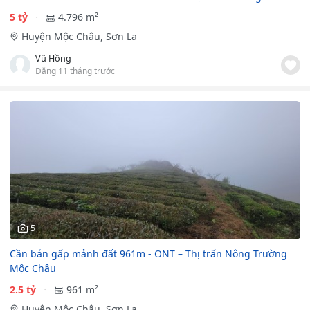
5 tỷ
4.796 m²
Huyện Mộc Châu, Sơn La
Vũ Hồng
Đăng 11 tháng trước
5
Cần bán gấp mảnh đất 961m - ONT – Thị trấn Nông Trường
Mộc Châu
2.5 tỷ
961 m²
Huyện Mộc Châu, Sơn La