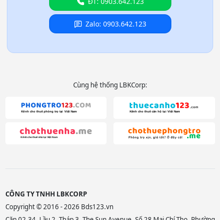
ĐT: 0903.642.123
Zalo: 0903.642.123
Cùng hệ thống LBKCorp:
CÔNG TY TNHH LBKCORP
Copyright © 2016 - 2026 Bds123.vn
Căn 02.34, Lầu 2, Tháp 3, The Sun Avenue, Số 28 Mai Chí Thọ, Phường