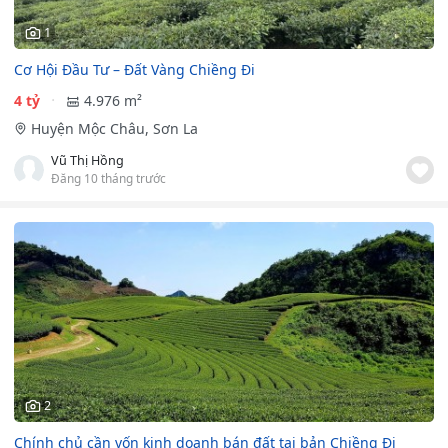
1
Cơ Hội Đầu Tư – Đất Vàng Chiềng Đi
4 tỷ
4.976 m²
Huyện Mộc Châu, Sơn La
Vũ Thị Hồng
Đăng 10 tháng trước
2
Chính chủ cần vốn kinh doanh bán đất tại bản Chiềng Đi