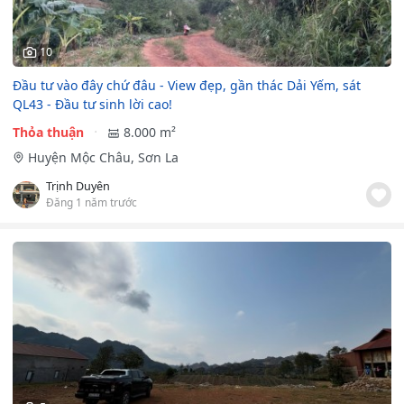
10
Đầu tư vào đây chứ đâu - View đẹp, gần thác Dải Yếm, sát
QL43 - Đầu tư sinh lời cao!
Thỏa thuận
8.000 m²
Huyện Mộc Châu, Sơn La
Trịnh Duyên
Đăng 1 năm trước