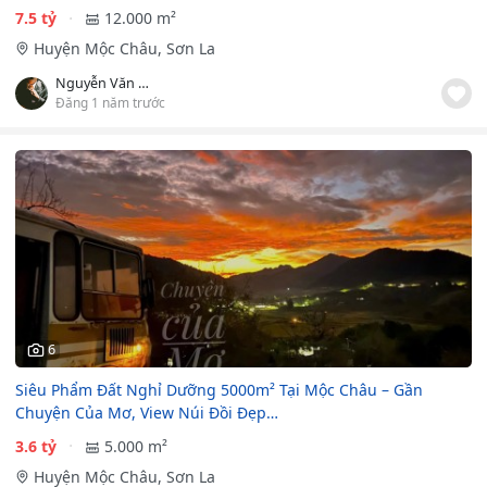
7.5 tỷ
12.000 m²
Huyện Mộc Châu, Sơn La
Nguyễn Văn An
Đăng 1 năm trước
6
Siêu Phẩm Đất Nghỉ Dưỡng 5000m² Tại Mộc Châu – Gần
Chuyện Của Mơ, View Núi Đồi Đẹp…
3.6 tỷ
5.000 m²
Huyện Mộc Châu, Sơn La