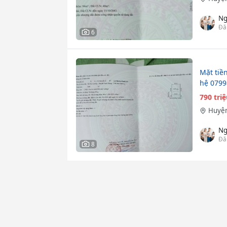
Ng
Đă
6
Mặt tiề
hệ 079
790 tri
Huyện
Ng
Đă
8