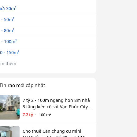
ới 30m²
 - 50m²
 - 80m²
 - 100m²
0 - 150m²
em thêm
Tin rao mới cập nhật
7 tỷ 2 - 100m ngang hơn 8m nhà
3 tầng kiên cố sát Vạn Phúc City -
HẺM XE HƠI TỚI CỬA
7.2 tỷ
100 m²
Cho thuê Căn chung cư mini