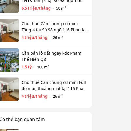
1N1K Tầng 4 tại Số 98 ngõ 116
Phan Kế Bính, Ba Đình. Chỉ 6.5tr
6.5 triệu/tháng
50 m²
Cho thuê Căn chung cư mini
Tầng 4 tại Số 98 ngõ 116 Phan Kế
Bính, Cống Vị, Ba Đình. Chỉ 4tr
4 triệu/tháng
26 m²
Cần bán lô đất ngay kdc Phạm
Thế Hiển Q8
1.5 tỷ
100 m²
Cho thuê Căn chung cư mini Full
đồ mới, thoáng mát tại 116 Phan
Kế Bính, Ba Đình. Chỉ 4 tr
4 triệu/tháng
26 m²
Có thể bạn quan tâm