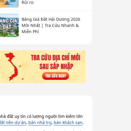
Rủi ro
Bảng Giá Đất Hải Dương 2026
Mới Nhất | Tra Cứu Nhanh &
Miễn Phí
hà đất uy tín có lượng người tìm kiếm lớn
đất nền dự án
,
bán nhà trọ
,
bán khách sạn
.