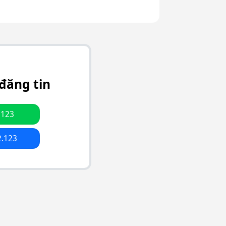
đăng tin
.123
2.123