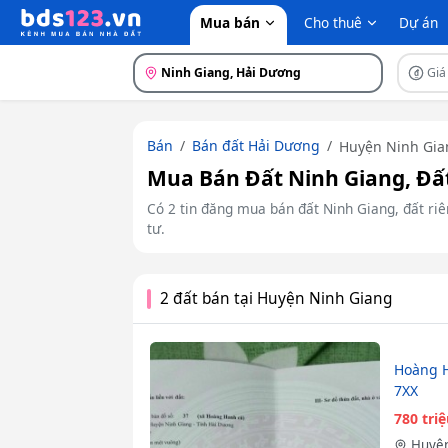
Mua bán
Cho thuê
Dự án
Ninh Giang, Hải Dương
Giá
Bán
Bán đất Hải Dương
Huyện Ninh Gia
Mua Bán Đất Ninh Giang, Đất
Có 2 tin đăng mua bán đất Ninh Giang, đất riên
tư.
2 đất bán tại Huyện Ninh Giang
Hoàng H
7XX
780 tri
Huyện