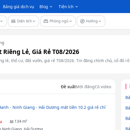
Bảng giá dịch vụ
Blog
Tiện ích
Diện tích
Phòng ngủ
Hướng
ng
 Riêng Lẻ, Giá Rẻ T08/2026
g lẻ, thổ cư, đất vườn, giá rẻ T08/2026. Tin đăng chính chủ, sổ đỏ r
Đề xuất
Mới đăng
Có video
Bá
anh - Ninh Giang - Hải Dương mặt tiền 10.2 giá rẻ chỉ
Bá
Bá
ệu
134 m²
Bá
 Ninh Giang, Hải Dương