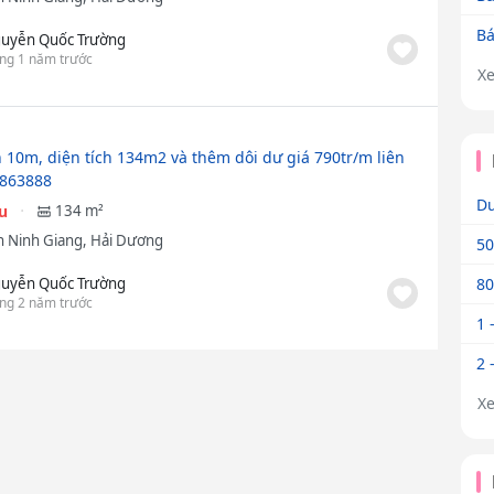
Bá
uyễn Quốc Trường
ng 1 năm trước
X
n 10m, diện tích 134m2 và thêm dôi dư giá 790tr/m liên
9863888
Dư
ệu
134 m²
 Ninh Giang, Hải Dương
50
uyễn Quốc Trường
80
ng 2 năm trước
1 
2 
X