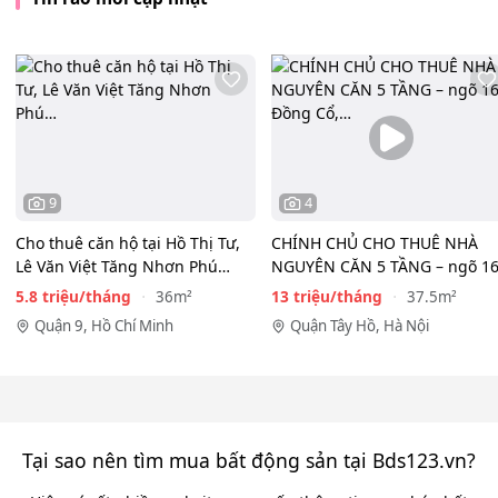
9
4
Cho thuê căn hộ tại Hồ Thị Tư,
CHÍNH CHỦ CHO THUÊ NHÀ
Lê Văn Việt Tăng Nhơn Phú
NGUYÊN CĂN 5 TẦNG – ngõ 1
Quận 9(cũ) Thủ…
Đồng Cổ, Tây Hồ
5.8 triệu/tháng
13 triệu/tháng
36m²
37.5m²
Quận 9, Hồ Chí Minh
Quận Tây Hồ, Hà Nội
Tại sao nên tìm mua bất động sản tại Bds123.vn?