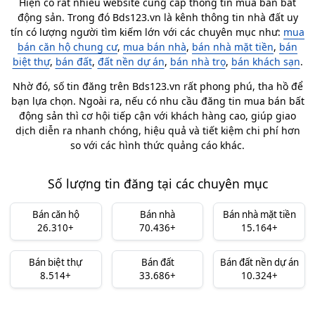
Hiện có rất nhiều website cung cấp thông tin mua bán bất
động sản. Trong đó Bds123.vn là kênh thông tin nhà đất uy
tín có lượng người tìm kiếm lớn với các chuyên mục như:
mua
bán căn hộ chung cư
,
mua bán nhà
,
bán nhà mặt tiền
,
bán
biệt thự
,
bán đất
,
đất nền dự án
,
bán nhà trọ
,
bán khách sạn
.
Nhờ đó, số tin đăng trên Bds123.vn rất phong phú, tha hồ để
bạn lựa chọn. Ngoài ra, nếu có nhu cầu đăng tin mua bán bất
động sản thì cơ hội tiếp cận với khách hàng cao, giúp giao
dịch diễn ra nhanh chóng, hiệu quả và tiết kiệm chi phí hơn
so với các hình thức quảng cáo khác.
Số lượng tin đăng tại các chuyên mục
Bán căn hộ
Bán nhà
Bán nhà mặt tiền
26.310+
70.436+
15.164+
Bán biệt thự
Bán đất
Bán đất nền dự án
8.514+
33.686+
10.324+