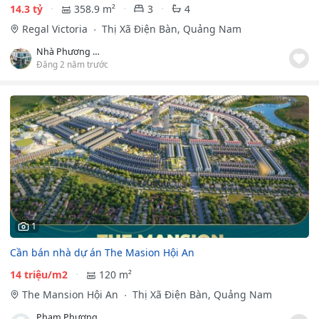
14.3 tỷ
358.9 m²
3
4
Regal Victoria
Thị Xã Điện Bàn, Quảng Nam
Nhà Phương Regal
Đăng 2 năm trước
1
Cần bán nhà dự án The Masion Hội An
14 triệu/m2
120 m²
The Mansion Hội An
Thị Xã Điện Bàn, Quảng Nam
Phạm Phượng