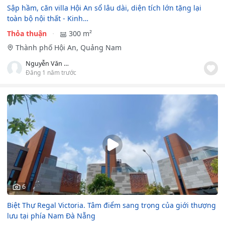
Sập hầm, căn villa Hội An sổ lâu dài, diện tích lớn tặng lại
toàn bộ nội thất - Kinh…
Thỏa thuận
300 m²
Thành phố Hội An, Quảng Nam
Nguyễn Văn Định
Đăng 1 năm trước
6
Biệt Thự Regal Victoria. Tâm điểm sang trọng của giới thượng
lưu tại phía Nam Đà Nẵng