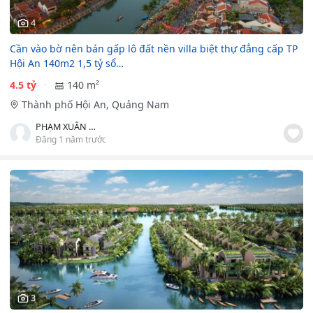
4
Cần vào bờ nên bán gấp lô đất nền villa biệt thự đẳng cấp TP
Hội An 140m2 1,5 tỷ sổ…
4.5 tỷ
140 m²
Thành phố Hội An, Quảng Nam
PHẠM XUÂN HƯNG
Đăng 1 năm trước
3