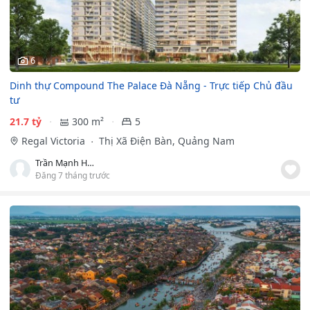
6
Dinh thự Compound The Palace Đà Nẵng - Trực tiếp Chủ đầu
tư
21.7 tỷ
300 m²
5
Regal Victoria
Thị Xã Điện Bàn, Quảng Nam
Trần Mạnh Hùng
Đăng 7 tháng trước