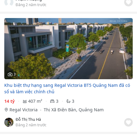
Đăng 2 năm trước
3
Khu biệt thự hạng sang Regal Victoria BT5 Quảng Nam đã có
sổ và làm việc chính chủ
14 tỷ
407 m²
3
3
Regal Victoria
Thị Xã Điện Bàn, Quảng Nam
Đỗ Thị Thu Hà
Đăng 2 năm trước