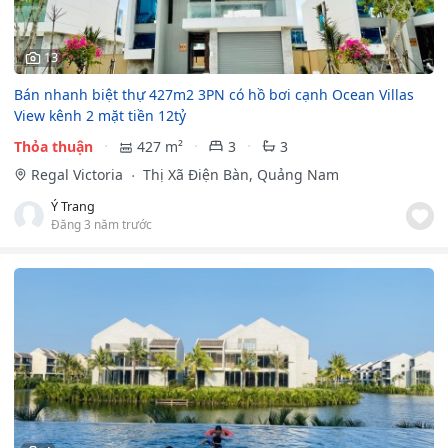
13
Bán nhanh biệt thự 427m2 3PN có hồ bơi cạnh Ocean Villas
View kênh 2 mặt tiền 12tỷ
Thỏa thuận
427 m²
3
3
Regal Victoria
Thị Xã Điện Bàn, Quảng Nam
Ý Trang
Đăng 3 năm trước