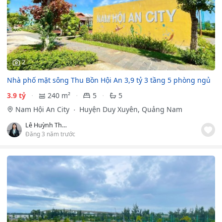
2
Nhà phố mặt sông Thu Bồn Hội An 3,9 tỷ 3 tầng 5 phòng ngủ
3.9 tỷ
240 m²
5
5
Nam Hội An City
Huyện Duy Xuyên, Quảng Nam
Lê Huỳnh Thanh Diệu
Đăng 3 năm trước