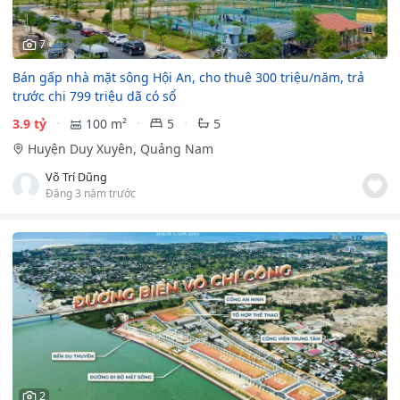
7
Bán gấp nhà mặt sông Hội An, cho thuê 300 triệu/năm, trả
trước chi 799 triệu dã có sổ
3.9 tỷ
100 m²
5
5
Huyện Duy Xuyên, Quảng Nam
Võ Trí Dũng
Đăng 3 năm trước
2