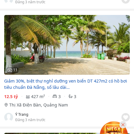
Đăng 3 năm trước
11
Giảm 30%, biệt thự nghỉ dưỡng ven biển DT 427m2 có hồ bơi
tiêu chuẩn Đà Nẵng, sổ lâu dài…
12.5 tỷ
427 m²
3
3
Thị Xã Điện Bàn, Quảng Nam
Ý Trang
Đăng 3 năm trước