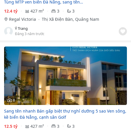
Tùng MTP ven biển Đà Nẵng, sang tên…
12.4 tỷ
427 m²
3
3
Regal Victoria
Thị Xã Điện Bàn, Quảng Nam
Ý Trang
Đăng 3 năm trước
8
Sang tên nhanh Bán gấp biệt thự nghỉ dưỡng 5 sao Ven sông,
kề biển Đà Nẵng, cạnh sân Golf
12.5 tỷ
427 m²
3
3