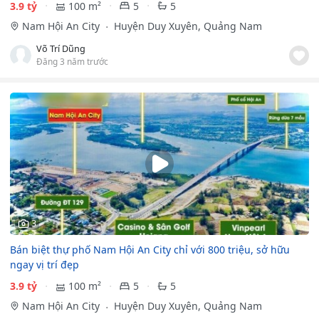
3.9 tỷ
100 m²
5
5
Nam Hội An City
Huyện Duy Xuyên, Quảng Nam
Võ Trí Dũng
Đăng 3 năm trước
3
Bán biệt thự phố Nam Hội An City chỉ với 800 triệu, sở hữu
ngay vị trí đẹp
3.9 tỷ
100 m²
5
5
Nam Hội An City
Huyện Duy Xuyên, Quảng Nam