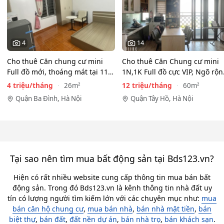
4
14
Cho thuê Căn chung cư mini
Cho thuê Căn Chung cư mini
Full đồ mới, thoáng mát tại 116
1N,1K Full đồ cực VIP, Ngõ rộ
Phan Kế Bính, Ba…
View toàn mặt hồ…
4 triệu/tháng
12 triệu/tháng
26m²
60m²
Quận Ba Đình, Hà Nội
Quận Tây Hồ, Hà Nội
Tại sao nên tìm mua bất động sản tại Bds123.vn?
Hiện có rất nhiều website cung cấp thông tin mua bán bất
động sản. Trong đó Bds123.vn là kênh thông tin nhà đất uy
tín có lượng người tìm kiếm lớn với các chuyên mục như:
mua
bán căn hộ chung cư
,
mua bán nhà
,
bán nhà mặt tiền
,
bán
biệt thự
,
bán đất
,
đất nền dự án
,
bán nhà trọ
,
bán khách sạn
.