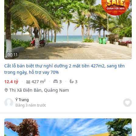
11
Cắt lỗ bán biệt thự nghỉ dưỡng 2 mặt tiền 427m2, sang tên
trong ngày, hỗ trợ vay 70%
12.4 tỷ
427 m²
3
3
Thị Xã Điện Bàn, Quảng Nam
Ý Trang
Đăng 3 năm trước