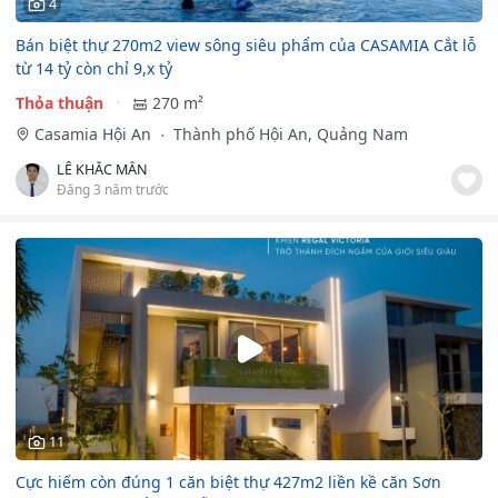
4
Bán biệt thự 270m2 view sông siêu phẩm của CASAMIA Cắt lỗ
từ 14 tỷ còn chỉ 9,x tỷ
Thỏa thuận
270 m²
Casamia Hội An
Thành phố Hội An, Quảng Nam
LÊ KHẮC MẪN
Đăng 3 năm trước
11
Cực hiếm còn đúng 1 căn biệt thự 427m2 liền kề căn Sơn