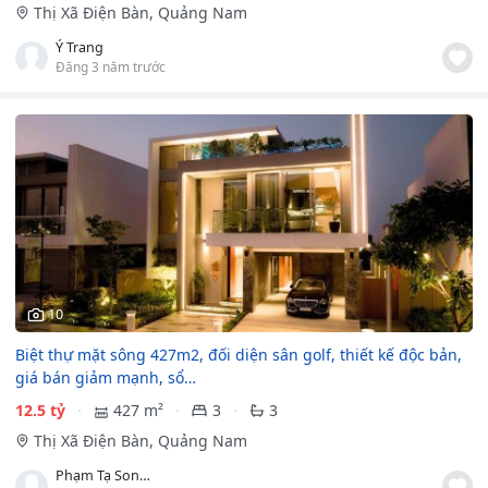
Thị Xã Điện Bàn, Quảng Nam
Ý Trang
Đăng 3 năm trước
10
Biệt thự mặt sông 427m2, đối diện sân golf, thiết kế độc bản,
giá bán giảm mạnh, sổ…
12.5 tỷ
427 m²
3
3
Thị Xã Điện Bàn, Quảng Nam
Phạm Tạ Song An