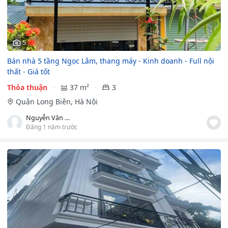
5
Bán nhà 5 tầng Ngọc Lâm, thang máy - Kinh doanh - Full nội
thất - Giá tốt
Thỏa thuận
37 m²
3
Quận Long Biên, Hà Nội
Nguyễn Văn Trình
Đăng 1 năm trước