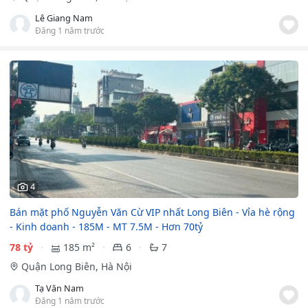
Lê Giang Nam
Đăng 1 năm trước
4
Bán mặt phố Nguyễn Văn Cừ VIP nhất Long Biên - Vỉa hè rộng
- Kinh doanh - 185M - MT 7.5M - Hơn 70tỷ
78 tỷ
185 m²
6
7
Quận Long Biên, Hà Nội
Tạ Văn Nam
Đăng 1 năm trước