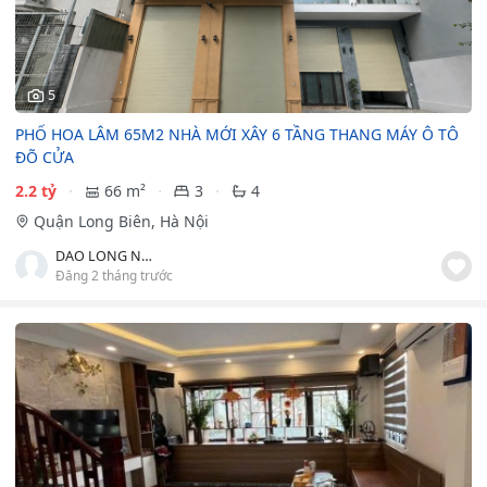
5
PHỐ HOA LÂM 65M2 NHÀ MỚI XÂY 6 TẦNG THANG MÁY Ô TÔ
ĐÕ CỬA
2.2 tỷ
66 m²
3
4
Quận Long Biên, Hà Nội
DAO LONG NHAT
Đăng 2 tháng trước