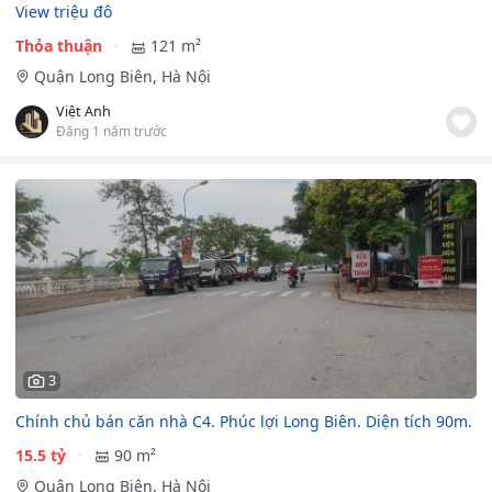
View triệu đô
Thỏa thuận
121 m²
Quận Long Biên, Hà Nội
Việt Anh
Đăng 1 năm trước
3
Chính chủ bán căn nhà C4. Phúc lợi Long Biên. Diện tích 90m.
15.5 tỷ
90 m²
Quận Long Biên, Hà Nội