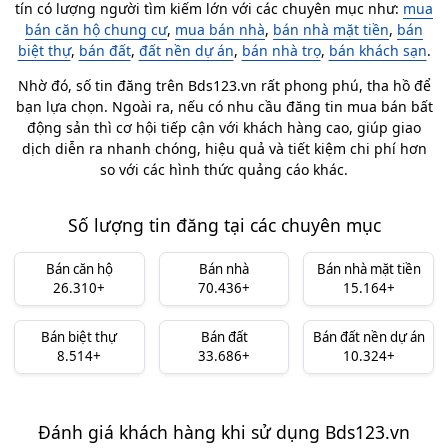
tín có lượng người tìm kiếm lớn với các chuyên mục như:
mua
bán căn hộ chung cư
,
mua bán nhà
,
bán nhà mặt tiền
,
bán
biệt thự
,
bán đất
,
đất nền dự án
,
bán nhà trọ
,
bán khách sạn
.
Nhờ đó, số tin đăng trên Bds123.vn rất phong phú, tha hồ để
bạn lựa chọn. Ngoài ra, nếu có nhu cầu đăng tin mua bán bất
động sản thì cơ hội tiếp cận với khách hàng cao, giúp giao
dịch diễn ra nhanh chóng, hiệu quả và tiết kiệm chi phí hơn
so với các hình thức quảng cáo khác.
Số lượng tin đăng tại các chuyên mục
Bán căn hộ
Bán nhà
Bán nhà mặt tiền
26.310+
70.436+
15.164+
Bán biệt thự
Bán đất
Bán đất nền dự án
8.514+
33.686+
10.324+
Đánh giá khách hàng khi sử dụng Bds123.vn