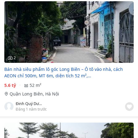
2
Bán nhà siêu phẩm lô góc Long Biên – Ô tô vào nhà, cách
AEON chỉ 500m, MT 6m, diện tích 52 m²,…
5.6 tỷ
52 m²
Quận Long Biên, Hà Nội
Đinh Quý Dương
Đăng 1 năm trước