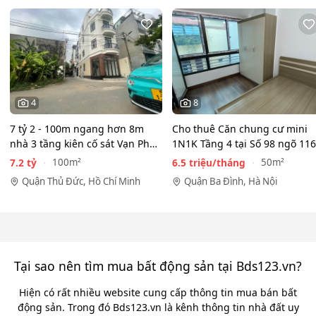
4
8
7 tỷ 2 - 100m ngang hơn 8m
Cho thuê Căn chung cư mini
nhà 3 tầng kiên cố sát Vạn Phúc
1N1K Tầng 4 tại Số 98 ngõ 116
City - HẺM XE HƠI…
Phan Kế Bính, Ba Đình.…
7.2 tỷ
6.5 triệu/tháng
100m²
50m²
Quận Thủ Đức, Hồ Chí Minh
Quận Ba Đình, Hà Nội
Tại sao nên tìm mua bất động sản tại Bds123.vn?
Hiện có rất nhiều website cung cấp thông tin mua bán bất
động sản. Trong đó Bds123.vn là kênh thông tin nhà đất uy