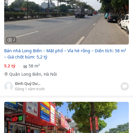
2
Bán nhà Long Biên – Mặt phố – Vỉa hè rộng – Diện tích: 58 m²
– Giá chốt bùm: 5,2 tỷ
5.2 tỷ
58 m²
Quận Long Biên, Hà Nội
Đinh Quý Dương
Đăng 1 năm trước