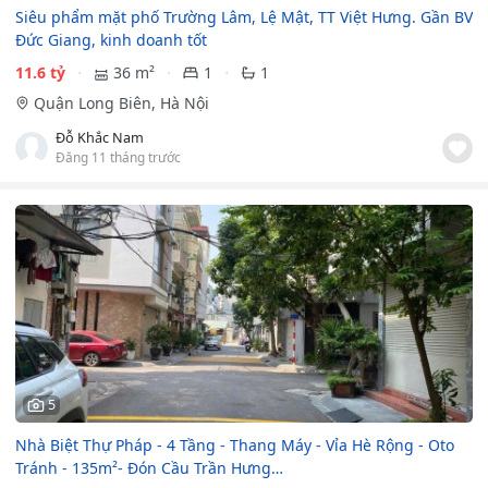
️Siêu phẩm mặt phố Trường Lâm, Lệ Mật, TT Việt Hưng. Gần BV
Đức Giang, kinh doanh tốt
11.6 tỷ
36 m²
1
1
Quận Long Biên, Hà Nội
Đỗ Khắc Nam
Đăng 11 tháng trước
5
Nhà Biệt Thự Pháp - 4 Tầng - Thang Máy - Vỉa Hè Rộng - Oto
Tránh - 135m²- Đón Cầu Trần Hưng…