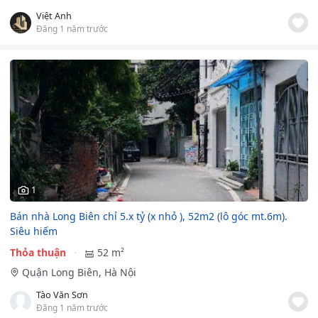
Việt Anh
Đăng 1 năm trước
1
Bán nhà Long Biên chỉ 5.x tỷ (x nhỏ ), 52m2 (lô góc mt.6m).
Siêu hiếm
Thỏa thuận
52 m²
Quận Long Biên, Hà Nội
Tào Văn Sơn
Đăng 1 năm trước