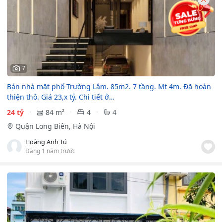
7
Bán nhà mặt phố Trường Lâm. 85m2. 7 tầng. Mt 4m. Đã hoàn
thiện thô. Giá 23,x tỷ. Chi tiết ở…
24 tỷ
84 m²
4
4
Quận Long Biên, Hà Nội
Hoàng Anh Tú
Đăng 1 năm trước