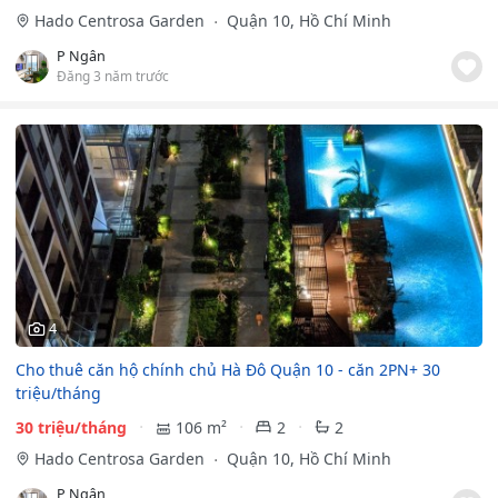
Hado Centrosa Garden
Quận 10, Hồ Chí Minh
P Ngân
Đăng 3 năm trước
4
Cho thuê căn hộ chính chủ Hà Đô Quận 10 - căn 2PN+ 30
triệu/tháng
30 triệu/tháng
106 m²
2
2
Hado Centrosa Garden
Quận 10, Hồ Chí Minh
P Ngân