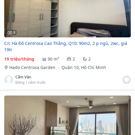
8
C/c Hà Đô Centrosa Cao Thắng, Q10: 90m2, 2 p ngủ, 2wc, giá
19tr
19 triệu/tháng
90 m²
2
2
Hado Centrosa Garden
Quận 10, Hồ Chí Minh
Cẩm Vân
Đăng 1 năm trước