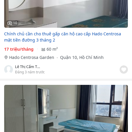
10
Chính chủ cần cho thuê gấp căn hộ cao cấp Hado Centrosa
mặt tiền đường 3 tháng 2
17 triệu/tháng
60 m²
Hado Centrosa Garden
Quận 10, Hồ Chí Minh
Lê Thị Cẩm Thu
Đăng 3 năm trước