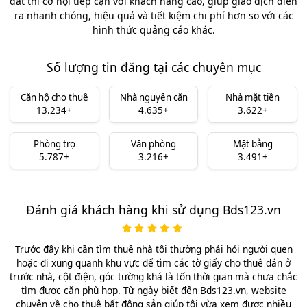
đất thì cơ hội tiếp cận với khách hàng cao, giúp giao dịch diễn
ra nhanh chóng, hiệu quả và tiết kiệm chi phí hơn so với các
hình thức quảng cáo khác.
Số lượng tin đăng tại các chuyên mục
Căn hộ cho thuê
Nhà nguyên căn
Nhà mặt tiền
13.234+
4.635+
3.622+
Phòng trọ
Văn phòng
Mặt bằng
5.787+
3.216+
3.491+
Đánh giá khách hàng khi sử dụng Bds123.vn
Trước đây khi cần tìm thuê nhà tôi thường phải hỏi người quen
hoặc đi xung quanh khu vực để tìm các tờ giấy cho thuê dán ở
trước nhà, cột điện, góc tường khá là tốn thời gian mà chưa chắc
tìm được căn phù hợp. Từ ngày biết đến Bds123.vn, website
chuyên về cho thuê bất động sản giúp tôi vừa xem được nhiều