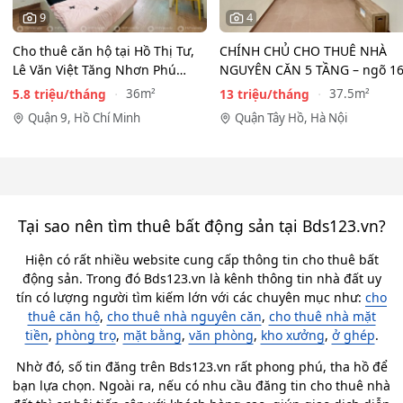
9
4
Cho thuê căn hộ tại Hồ Thị Tư,
CHÍNH CHỦ CHO THUÊ NHÀ
Lê Văn Việt Tăng Nhơn Phú
NGUYÊN CĂN 5 TẦNG – ngõ 1
Quận 9(cũ) Thủ…
Đồng Cổ, Tây Hồ
5.8 triệu/tháng
13 triệu/tháng
36m²
37.5m²
Quận 9, Hồ Chí Minh
Quận Tây Hồ, Hà Nội
Tại sao nên tìm thuê bất động sản tại Bds123.vn?
Hiện có rất nhiều website cung cấp thông tin cho thuê bất
động sản. Trong đó Bds123.vn là kênh thông tin nhà đất uy
tín có lượng người tìm kiếm lớn với các chuyên mục như:
cho
thuê căn hộ
,
cho thuê nhà nguyên căn
,
cho thuê nhà mặt
tiền
,
phòng trọ
,
mặt bằng
,
văn phòng
,
kho xưởng
,
ở ghép
.
Nhờ đó, số tin đăng trên Bds123.vn rất phong phú, tha hồ để
bạn lựa chọn. Ngoài ra, nếu có nhu cầu đăng tin cho thuê nhà