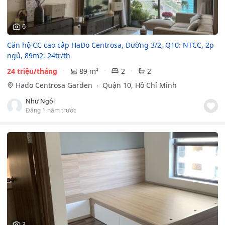
6
Căn hộ CC cao cấp HaĐo Centrosa, Đường 3/2, Q10: NTCC, 2p
ngủ, 89m2, 24tr/th
24 triệu/tháng
89 m²
2
2
Hado Centrosa Garden
Quận 10, Hồ Chí Minh
Như Ngôi
Đăng 1 năm trước
3