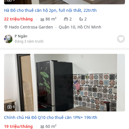
Hà Đô cho thuê căn hộ 2pn, full nội thất, 22tr/th
22 triệu/tháng
86 m²
2
2
Hado Centrosa Garden
Quận 10, Hồ Chí Minh
P Ngân
Đăng 3 năm trước
6
Chính chủ Hà Đô Q10 cho thuê căn 1PN+ 19tr/th
19 triệu/tháng
60 m²