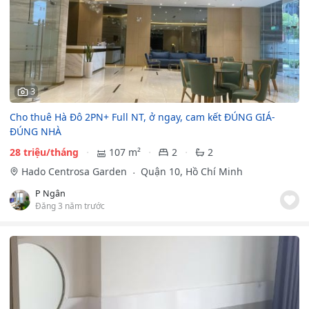
3
Cho thuê Hà Đô 2PN+ Full NT, ở ngay, cam kết ĐÚNG GIÁ-
ĐÚNG NHÀ
28 triệu/tháng
107 m²
2
2
Hado Centrosa Garden
Quận 10, Hồ Chí Minh
P Ngân
Đăng 3 năm trước