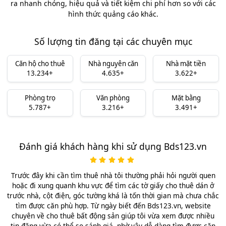
ra nhanh chóng, hiệu quả và tiết kiệm chi phí hơn so với các
hình thức quảng cáo khác.
Số lượng tin đăng tại các chuyên mục
Căn hộ cho thuê
Nhà nguyên căn
Nhà mặt tiền
13.234+
4.635+
3.622+
Phòng trọ
Văn phòng
Mặt bằng
5.787+
3.216+
3.491+
Đánh giá khách hàng khi sử dụng Bds123.vn
Trước đây khi cần tìm thuê nhà tôi thường phải hỏi người quen
hoặc đi xung quanh khu vực để tìm các tờ giấy cho thuê dán ở
trước nhà, cột điện, góc tường khá là tốn thời gian mà chưa chắc
tìm được căn phù hợp. Từ ngày biết đến Bds123.vn, website
chuyên về cho thuê bất động sản giúp tôi vừa xem được nhiều
tin đăng vừa có thể so sánh giá, nhờ vậy dễ dàng tìm được căn