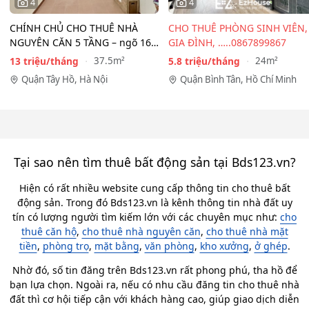
4
4
CHÍNH CHỦ CHO THUÊ NHÀ
CHO THUÊ PHÒNG SINH VIÊN,
NGUYÊN CĂN 5 TẦNG – ngõ 167
GIA ĐÌNH, …..0867899867
Đồng Cổ, Tây Hồ
13 triệu/tháng
5.8 triệu/tháng
37.5m²
24m²
Quận Tây Hồ, Hà Nội
Quận Bình Tân, Hồ Chí Minh
Tại sao nên tìm thuê bất động sản tại Bds123.vn?
Hiện có rất nhiều website cung cấp thông tin cho thuê bất
động sản. Trong đó Bds123.vn là kênh thông tin nhà đất uy
tín có lượng người tìm kiếm lớn với các chuyên mục như:
cho
thuê căn hộ
,
cho thuê nhà nguyên căn
,
cho thuê nhà mặt
tiền
,
phòng trọ
,
mặt bằng
,
văn phòng
,
kho xưởng
,
ở ghép
.
Nhờ đó, số tin đăng trên Bds123.vn rất phong phú, tha hồ để
bạn lựa chọn. Ngoài ra, nếu có nhu cầu đăng tin cho thuê nhà
đất thì cơ hội tiếp cận với khách hàng cao, giúp giao dịch diễn