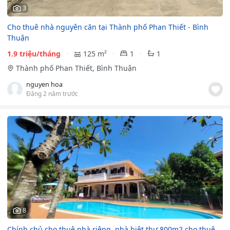
3
Cho thuê nhà nguyên căn tại Thành phố Phan Thiết - Bình
Thuận
1.9 triệu/tháng
125 m²
1
1
Thành phố Phan Thiết, Bình Thuận
nguyen hoa
Đăng 2 năm trước
8
Chính chủ cho thuê nhà riêng, nhà biệt thự 800m2 cho thuê