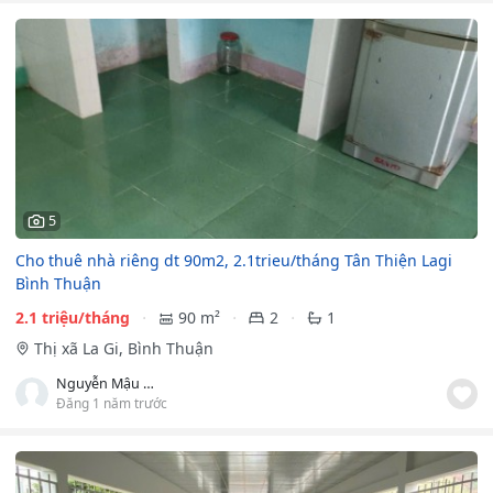
5
Cho thuê nhà riêng dt 90m2, 2.1trieu/tháng Tân Thiện Lagi
Bình Thuận
2.1 triệu/tháng
90 m²
2
1
Thị xã La Gi, Bình Thuận
Nguyễn Mậu Thành
Đăng 1 năm trước