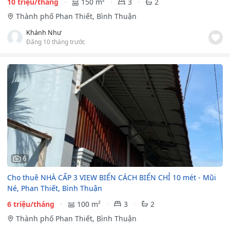
10 triệu/tháng
150 m²
3
2
Thành phố Phan Thiết, Bình Thuận
Khánh Như
Đăng 10 tháng trước
6
Cho thuê NHÀ CẤP 3 VIEW BIỂN CÁCH BIỂN CHỈ 10 mét - Mũi
Né, Phan Thiết, Bình Thuận
6 triệu/tháng
100 m²
3
2
Thành phố Phan Thiết, Bình Thuận