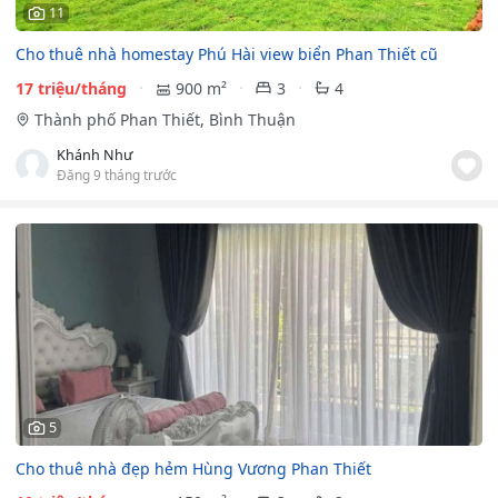
11
Cho thuê nhà homestay Phú Hài view biển Phan Thiết cũ
17 triệu/tháng
900 m²
3
4
Thành phố Phan Thiết, Bình Thuận
Khánh Như
Đăng 9 tháng trước
5
Cho thuê nhà đẹp hẻm Hùng Vương Phan Thiết