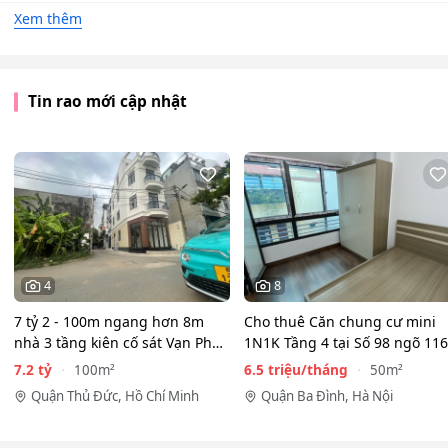
Xem thêm
Tin rao mới cập nhật
4
8
7 tỷ 2 - 100m ngang hơn 8m
Cho thuê Căn chung cư mini
nhà 3 tầng kiên cố sát Vạn Phúc
1N1K Tầng 4 tại Số 98 ngõ 116
City - HẺM XE HƠI…
Phan Kế Bính, Ba Đình.…
7.2 tỷ
6.5 triệu/tháng
100m²
50m²
Quận Thủ Đức, Hồ Chí Minh
Quận Ba Đình, Hà Nội