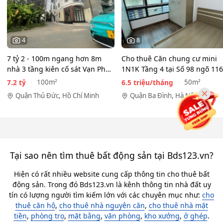
4
8
7 tỷ 2 - 100m ngang hơn 8m
Cho thuê Căn chung cư mini
nhà 3 tầng kiên cố sát Vạn Phúc
1N1K Tầng 4 tại Số 98 ngõ 116
City - HẺM XE HƠI…
Phan Kế Bính, Ba Đình.…
7.2 tỷ
6.5 triệu/tháng
100m²
50m²
Quận Thủ Đức, Hồ Chí Minh
Quận Ba Đình, Hà Nội
Tại sao nên tìm thuê bất động sản tại Bds123.vn?
Hiện có rất nhiều website cung cấp thông tin cho thuê bất
động sản. Trong đó Bds123.vn là kênh thông tin nhà đất uy
tín có lượng người tìm kiếm lớn với các chuyên mục như:
cho
thuê căn hộ
,
cho thuê nhà nguyên căn
,
cho thuê nhà mặt
tiền
,
phòng trọ
,
mặt bằng
,
văn phòng
,
kho xưởng
,
ở ghép
.