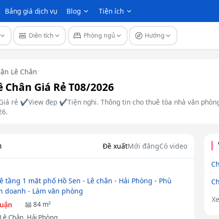
Bảng giá dịch vụ
Blog
Tiện ích
Diện tích
Phòng ngủ
Hướng
ận Lê Chân
 Chân Giá Rẻ T08/2026
Giá rẻ ✔️View đẹp ✔️Tiện nghi. Thông tin cho thuê tòa nhà văn phòng 
26.
n
Đề xuất
Mới đăng
Có video
Ch
ê tầng 1 mặt phố Hồ Sen - Lê chân - Hải Phòng - Phù
Ch
h doanh - Làm văn phòng
X
huận
84 m²
Lê Chân, Hải Phòng