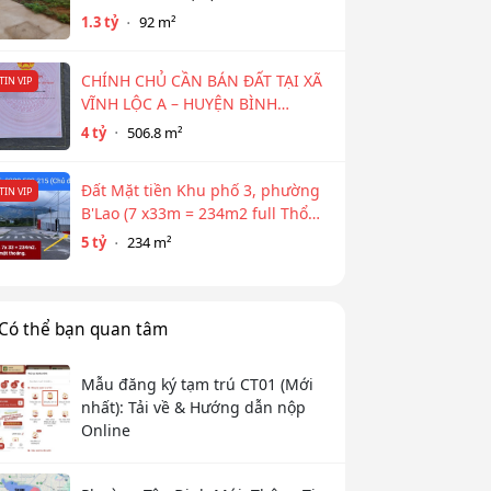
TÂM NGÂN HÀNG HỖ TRỢ 800TR
1.3 tỷ
92 m²
CHÍNH CHỦ CẦN BÁN ĐẤT TẠI XÃ
TIN VIP
VĨNH LỘC A – HUYỆN BÌNH
CHÁNH
4 tỷ
506.8 m²
Đất Mặt tiền Khu phố 3, phường
TIN VIP
B'Lao (7 x33m = 234m2 full Thổ
cư)
5 tỷ
234 m²
Có thể bạn quan tâm
Mẫu đăng ký tạm trú CT01 (Mới
nhất): Tải về & Hướng dẫn nộp
Online