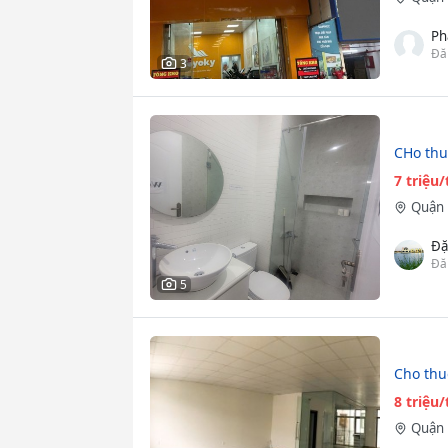
Ph
Đă
3
CHo thu
7 triệu
Quận 
Đặ
Đă
5
Cho thu
8 triệu
Quận 