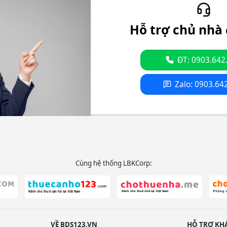
Hỗ trợ chủ nhà 
ĐT: 0903.642
Zalo: 0903.64
Cùng hệ thống LBKCorp:
VỀ BDS123.VN
HỖ TRỢ KH