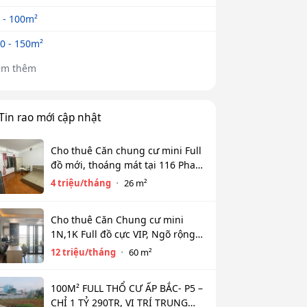
 - 100m²
0 - 150m²
em thêm
Tin rao mới cập nhật
Cho thuê Căn chung cư mini Full
đồ mới, thoáng mát tại 116 Phan
Kế Bính, Ba Đình. Chỉ 4 tr
4 triệu/tháng
26 m²
Cho thuê Căn Chung cư mini
1N,1K Full đồ cực VIP, Ngõ rộng
View toàn mặt hồ Tây. Chỉ 12tr
12 triệu/tháng
60 m²
100M² FULL THỔ CƯ ẤP BẮC- P5 –
CHỈ 1 TỶ 290TR, VỊ TRÍ TRUNG