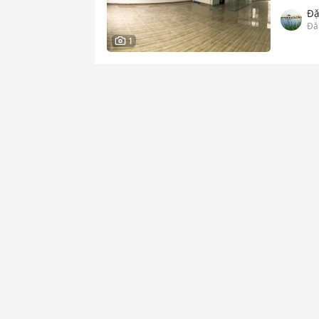
Đặ
Đă
1