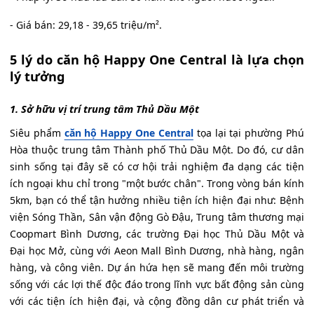
- Giá bán: 29,18 - 39,65 triệu/m².
5 lý do căn hộ Happy One Central là lựa chọn
lý tưởng
1. Sở hữu vị trí trung tâm Thủ Dầu Một
Siêu phẩm
căn hộ Happy One Central
tọa lại tại phường Phú
Hòa thuộc trung tâm Thành phố Thủ Dầu Một. Do đó, cư dân
sinh sống tại đây sẽ có cơ hội trải nghiệm đa dạng các tiện
ích ngoại khu chỉ trong "một bước chân". Trong vòng bán kính
5km, bạn có thể tận hưởng nhiều tiện ích hiện đại như: Bệnh
viện Sóng Thần, Sân vận động Gò Đậu, Trung tâm thương mại
Coopmart Bình Dương, các trường Đại học Thủ Dầu Một và
Đại học Mở, cùng với Aeon Mall Bình Dương, nhà hàng, ngân
hàng, và công viên. Dự án hứa hẹn sẽ mang đến môi trường
sống với các lợi thế độc đáo trong lĩnh vực bất động sản cùng
với các tiện ích hiện đại, và cộng đồng dân cư phát triển và