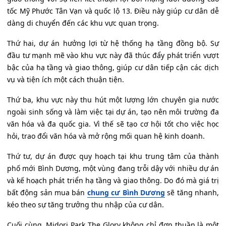
tốc Mỹ Phước Tân Vạn và quốc lộ 13. Điều này giúp cư dân dễ
dàng di chuyển đến các khu vực quan trọng.
Thứ hai, dự án hưởng lợi từ hệ thống hạ tầng đồng bộ. Sự
đầu tư mạnh mẽ vào khu vực này đã thúc đẩy phát triển vượt
bậc của hạ tầng và giao thông, giúp cư dân tiếp cận các dịch
vụ và tiện ích một cách thuận tiện.
Thứ ba, khu vực này thu hút một lượng lớn chuyên gia nước
ngoài sinh sống và làm việc tại dự án, tạo nên môi trường đa
văn hóa và đa quốc gia. Vì thế sẽ tạo cơ hội tốt cho việc học
hỏi, trao đổi văn hóa và mở rộng mối quan hệ kinh doanh.
Thứ tư, dự án được quy hoạch tại khu trung tâm của thành
phố mới Bình Dương, một vùng đang trỗi dậy với nhiều dự án
và kế hoạch phát triển hạ tầng và giao thông. Do đó mà giá trị
bất động sản mua bán
chung cư Bình Dương
sẽ tăng nhanh,
kéo theo sự tăng trưởng thu nhập của cư dân.
Cuối cùng, Midori Park The Glory không chỉ đơn thuần là một