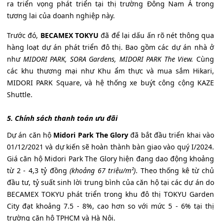
ra triển vọng phát triển tại thị trường Đông Nam Á trong
tương lai của doanh nghiệp này.
Trước đó,
BECAMEX TOKYU
đã để lại dấu ấn rõ nét thông qua
hàng loạt dự án phát triển đô thị. Bao gồm các dự án nhà ở
như
MIDORI PARK, SORA Gardens, MIDORI PARK The View.
Cùng
các khu thương mại như Khu ẩm thực và mua sắm Hikari,
MIDORI PARK Square, và hệ thống xe buýt công cộng KAZE
Shuttle.
5. Chính sách thanh toán ưu đãi
Dự án căn hộ
Midori Park The Glory
đã bắt đầu triển khai vào
01/12/2021 và dự kiến sẽ hoàn thành bàn giao vào quý I/2024.
Giá căn hộ Midori Park The Glory hiện đang dao động khoảng
từ 2 - 4,3 tỷ đồng
(khoảng 67 triệu/m²)
. Theo thống kê từ chủ
đầu tư, tỷ suất sinh lời trung bình của căn hộ tại các dự án do
BECAMEX TOKYU phát triển trong khu đô thị TOKYU Garden
City đạt khoảng 7.5 - 8%, cao hơn so với mức 5 - 6% tại thị
trường căn hộ TPHCM và Hà Nội.