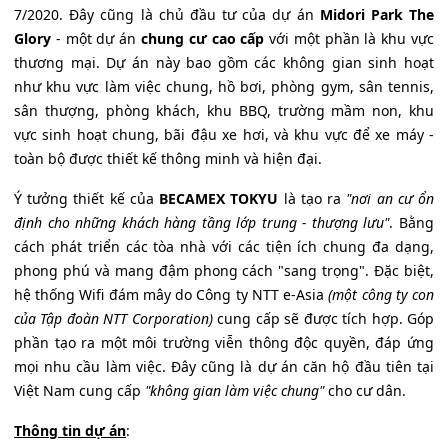
7/2020. Đây cũng là chủ đầu tư của dự án
Midori Park The
Glory
- một dự án
chung cư cao cấp
với một phần là khu vực
thương mại. Dự án này bao gồm các không gian sinh hoạt
như khu vực làm việc chung, hồ bơi, phòng gym, sân tennis,
sân thượng, phòng khách, khu BBQ, trường mầm non, khu
vực sinh hoạt chung, bãi đậu xe hơi, và khu vực để xe máy -
toàn bộ được thiết kế thông minh và hiện đại.
Ý tưởng thiết kế của
BECAMEX TOKYU
là tạo ra
"nơi an cư ổn
định cho những khách hàng tầng lớp trung - thượng lưu"
. Bằng
cách phát triển các tòa nhà với các tiện ích chung đa dạng,
phong phú và mang đậm phong cách "sang trọng". Đặc biệt,
hệ thống Wifi đám mây do Công ty NTT e-Asia
(một công ty con
của Tập đoàn NTT Corporation)
cung cấp sẽ được tích hợp. Góp
phần tạo ra một môi trường viễn thông độc quyền, đáp ứng
mọi nhu cầu làm việc. Đây cũng là dự án căn hộ đầu tiên tại
Việt Nam cung cấp
"không gian làm việc chung"
cho cư dân.
Thông tin dự án
: