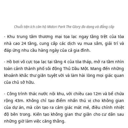
Chuỗi tiện ích căn hộ Midori Park The Glory đa dạng và đẳng cấp
- Khu trung tâm thương mại tọa lạc ngay tầng trệt của tòa
nhà cao 24 tầng, cung cấp các dịch vụ mua sắm, giải trí và
đáp ứng nhu cầu hàng ngày của cả gia đình.
- Hồ bơi vô cực tọa lạc tại tầng 4 của tòa tháp, mở ra tầm nhìn
toàn cảnh thành phố sôi động Thủ Dầu Một. Mang đến những
khoảnh khắc thư giãn tuyệt vời và làm hài lòng mọi giác quan
của chủ sở hữu.
- Công trình thác nước nội khu, với chiều cao 12m và bể chứa
rộng 43m. Không chỉ tạo điểm nhấn thú vị cho không gian
của dự án, mà còn tạo ra cảm giác mát mẻ, điều chỉnh nhiệt
độ bên trong. Kiến tạo không gian thư giãn cho cư dân sau
những giờ làm việc căng thẳng.