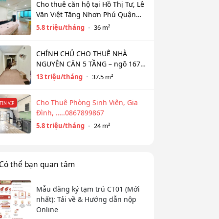
Cho thuê căn hộ tại Hồ Thị Tư, Lê
Văn Việt Tăng Nhơn Phú Quận
9(cũ) Thủ Đức giá 5,8tr diện tích
5.8 triệu/tháng
36 m²
36m2
CHÍNH CHỦ CHO THUÊ NHÀ
NGUYÊN CĂN 5 TẦNG – ngõ 167
Đồng Cổ, Tây Hồ
13 triệu/tháng
37.5 m²
Cho Thuê Phòng Sinh Viên, Gia
TIN VIP
Đình, …..0867899867
5.8 triệu/tháng
24 m²
Có thể bạn quan tâm
Mẫu đăng ký tạm trú CT01 (Mới
nhất): Tải về & Hướng dẫn nộp
Online