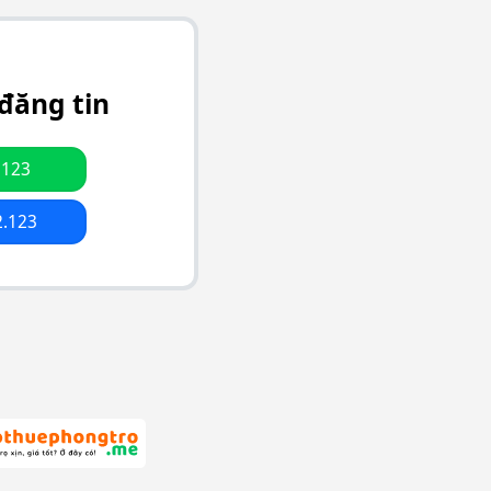
đăng tin
.123
2.123