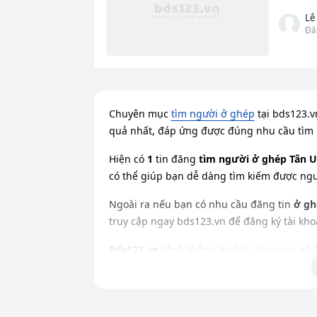
Lê
Đă
Chuyên mục
tìm người ở ghép
tại bds123.v
quả nhất, đáp ứng được đúng nhu cầu tìm
Hiện có
1
tin đăng
tìm người ở ghép Tân 
có thể giúp bạn dễ dàng tìm kiếm được ng
Ngoài ra nếu bạn có nhu cầu đăng tin
ở gh
truy cập ngay bds123.vn để đăng ký tài kh
Bds123.vn
kênh thông tin
bất động sản
số 
Chúc các bạn mao chóng tìm kiếm được ng