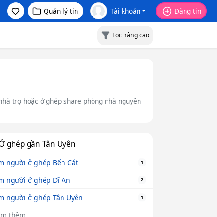
Quản lý tin
Tài khoản
Đăng tin
Lọc nâng cao
 nhà trọ hoặc ở ghép share phòng nhà nguyên
Ở ghép gần Tân Uyên
m người ở ghép Bến Cát
1
m người ở ghép Dĩ An
2
m người ở ghép Tân Uyên
1
em thêm