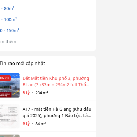
 - 80m²
 - 100m²
0 - 150m²
em thêm
Tin rao mới cập nhật
Đất Mặt tiền Khu phố 3, phường
TIN VIP
B'Lao (7 x33m = 234m2 full Thổ
cư)
5 tỷ
234 m²
A17 - mặt tiền Hà Giang (Khu đấu
giá 2025), phường 1 Bảo Lộc, Lâm
Đồng
9 tỷ
84 m²