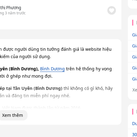
 thị Phương
ng 3 năm trước
Gi
Gi
n được người dùng tin tưởng đánh giá là website hiệu
 kiếm của người sử dụng.
Gi
Gi
Uyên (Bình Dương),
Bình Dương
trên hệ thống hy vọng
ười ở ghép như mong đợi.
Gi
ép tại Tân Uyên (Bình Dương)
thì không có gì khó, hãy
X
oản và đăng tin miễn phí ngay nhé.
1 Việt Nam được thành lập từ năm 2016.
Xem thêm
ười ở ghép phù hợp!
Dư
30