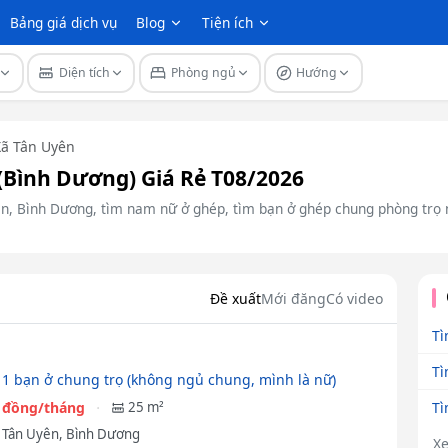
Bảng giá dịch vụ
Blog
Tiện ích
Diện tích
Phòng ngủ
Hướng
Xã Tân Uyên
(Bình Dương) Giá Rẻ T08/2026
ên, Bình Dương, tìm nam nữ ở ghép, tìm bạn ở ghép chung phòng trọ
Đề xuất
Mới đăng
Có video
Tì
Tì
 1 bạn ở chung trọ (không ngủ chung, mình là nữ)
Tì
0 đồng/tháng
25 m²
ã Tân Uyên, Bình Dương
X