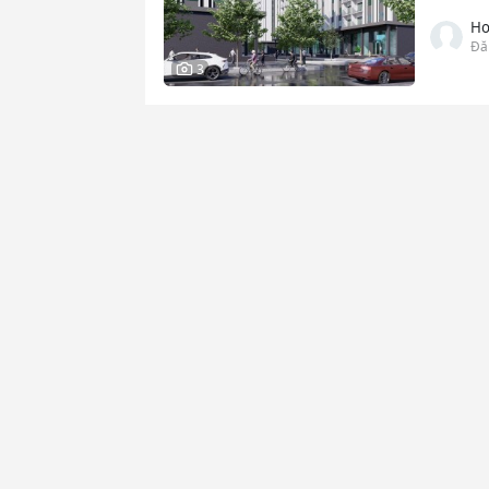
Ho
Đă
3