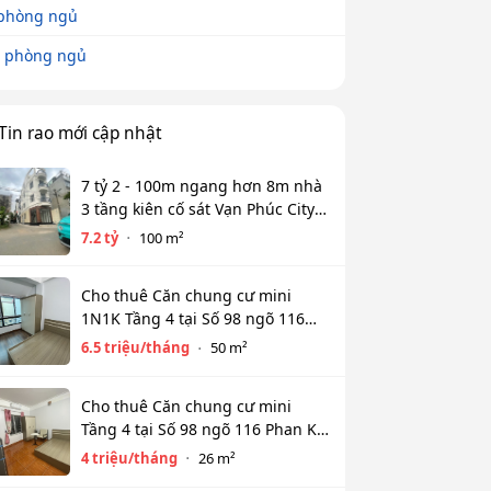
phòng ngủ
 phòng ngủ
Tin rao mới cập nhật
7 tỷ 2 - 100m ngang hơn 8m nhà
3 tầng kiên cố sát Vạn Phúc City -
HẺM XE HƠI TỚI CỬA
7.2 tỷ
100 m²
Cho thuê Căn chung cư mini
1N1K Tầng 4 tại Số 98 ngõ 116
Phan Kế Bính, Ba Đình. Chỉ 6.5tr
6.5 triệu/tháng
50 m²
Cho thuê Căn chung cư mini
Tầng 4 tại Số 98 ngõ 116 Phan Kế
Bính, Cống Vị, Ba Đình. Chỉ 4tr
4 triệu/tháng
26 m²