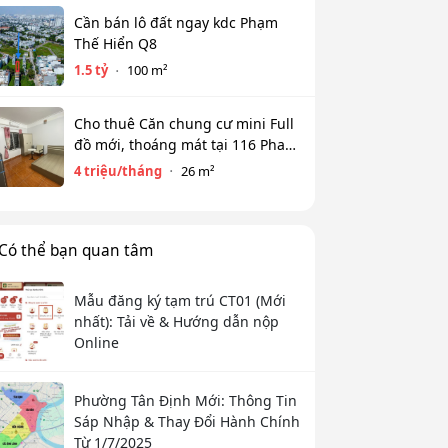
Cần bán lô đất ngay kdc Phạm
Thế Hiển Q8
1.5 tỷ
100 m²
Cho thuê Căn chung cư mini Full
đồ mới, thoáng mát tại 116 Phan
Kế Bính, Ba Đình. Chỉ 4 tr
4 triệu/tháng
26 m²
Có thể bạn quan tâm
Mẫu đăng ký tạm trú CT01 (Mới
nhất): Tải về & Hướng dẫn nộp
Online
Phường Tân Định Mới: Thông Tin
Sáp Nhập & Thay Đổi Hành Chính
Từ 1/7/2025