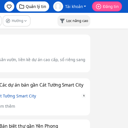
Quản lý tin
Tài khoản
Đăng tin
Hướng
Lọc nâng cao
 sân vườn, liền kề dự án cao cấp, sổ riêng sang
Các dự án bán gần Cát Tường Smart City
t Tường Smart City
1
em thêm
Bán biệt thự gần Yên Phong