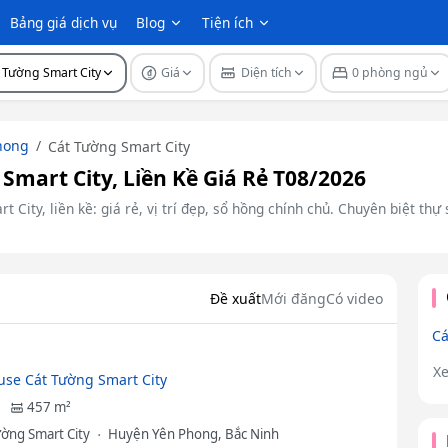
Bảng giá dịch vụ
Blog
Tiện ích
 Tường Smart City
Giá
Diện tích
0 phòng ngủ
hong
Cát Tường Smart City
mart City, Liền Kề Giá Rẻ T08/2026
 City, liền kề: giá rẻ, vị trí đẹp, sổ hồng chính chủ. Chuyên biệt thự
Đề xuất
Mới đăng
Có video
Cá
X
se Cát Tường Smart City
457 m²
ường Smart City
Huyện Yên Phong, Bắc Ninh