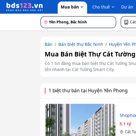
Mua bán
Cho thuê
Dự án
Yên Phong, Bắc Ninh
Cát
Bán
Bán biệt thự Bắc Ninh
Huyện Yên P
Mua Bán Biệt Thự Cát Tường S
Có 1 tin đăng mua bán biệt thự Cát Tường Smart
tên nhanh tại Cát Tường Smart City.
1 biệt thự bán tại Huyện Yên Phong
Shophou
5.1 tỷ
Cát T