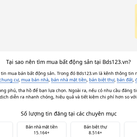
Tại sao nên tìm mua bất động sản tại Bds123.vn?
 tin mua bán bất động sản. Trong đó Bds123.vn là kênh thông tin n
chung cư
,
mua bán nhà
,
bán nhà mặt tiền
,
bán biệt thự
,
bán đất
,
ong phú, tha hồ để bạn lựa chọn. Ngoài ra, nếu có nhu cầu đăng ti
dịch diễn ra nhanh chóng, hiệu quả và tiết kiệm chi phí hơn so vớ
Số lượng tin đăng tại các chuyên mục
Bán nhà mặt tiền
Bán biệt thự
15.164+
8.514+