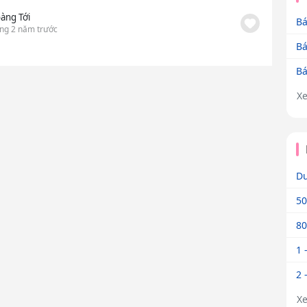
àng Tới
Bá
ng 2 năm trước
Bá
Bá
X
Dư
50
80
1 
2 
X