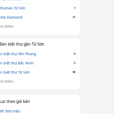
lhomes Từ Sơn
1
nta Diamond
21
em thêm
Bán biệt thự gần Từ Sơn
n biệt thự Yên Phong
5
n biệt thự Bắc Ninh
2
n biệt thự Từ Sơn
98
em thêm
Lọc theo giá bán
ới 500 triệu