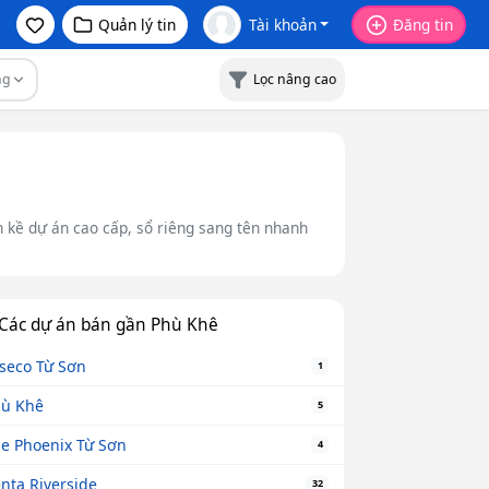
Quản lý tin
Tài khoản
Đăng tin
ng
Lọc nâng cao
ền kề dự án cao cấp, sổ riêng sang tên nhanh
Các dự án bán gần Phù Khê
seco Từ Sơn
1
ù Khê
5
e Phoenix Từ Sơn
4
nta Riverside
32