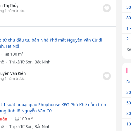
ần Thị Thúy
50
ng 1 năm trước
80
1 
2 
ếp từ chủ đầu tư, bán Nhà Phố mặt Nguyễn Văn Cừ đi
h, Hà Nội
X
100 m²
Khê
Thị xã Từ Sơn, Bắc Ninh
uyễn Văn Kiên
ng 1 năm trước
Dư
30
50
t 1 suất ngoại giao Shophouse KĐT Phù Khê nằm trên
ờng tỉnh lộ Nguyễn Văn Cừ
80
huận
100 m²
10
Khê
Thị xã Từ Sơn, Bắc Ninh