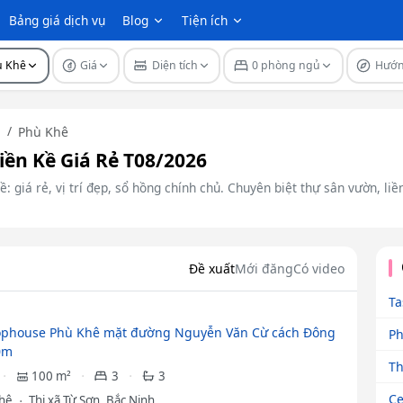
Bảng giá dịch vụ
Blog
Tiện ích
ù Khê
Giá
Diện tích
0 phòng ngủ
Hướ
n
Phù Khê
iền Kề Giá Rẻ T08/2026
ề: giá rẻ, vị trí đẹp, sổ hồng chính chủ. Chuyên biệt thự sân vườn, li
Đề xuất
Mới đăng
Có video
Ta
ophouse Phù Khê mặt đường Nguyễn Văn Cừ cách Đông
Ph
0m
Th
100 m²
3
3
Ce
Khê
Thị xã Từ Sơn, Bắc Ninh