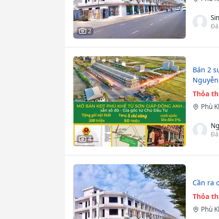
Si
Đă
2
Bán 2 s
Nguyễn 
Thỏa t
Phù 
Ng
Đă
4
Cần ra 
Thỏa t
Phù 