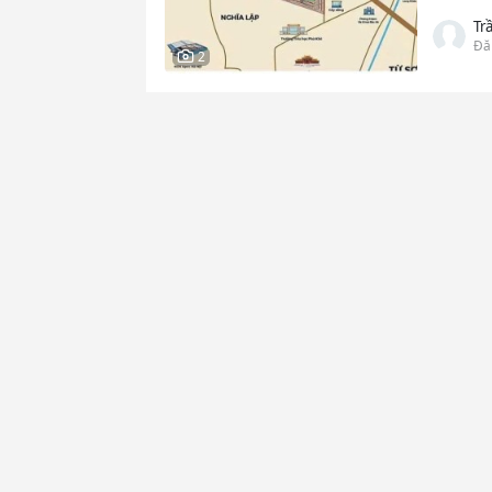
Tr
Đă
2