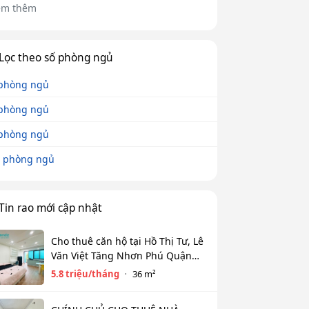
em thêm
Lọc theo số phòng ngủ
phòng ngủ
phòng ngủ
phòng ngủ
 phòng ngủ
Tin rao mới cập nhật
Cho thuê căn hộ tại Hồ Thị Tư, Lê
Văn Việt Tăng Nhơn Phú Quận
9(cũ) Thủ Đức giá 5,8tr diện tích
5.8 triệu/tháng
36 m²
36m2