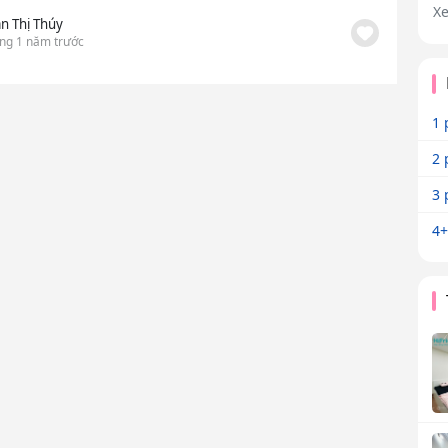
X
ần Thị Thúy
ng 1 năm trước
1 
2 
3 
4+