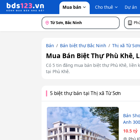
Mua bán
Cho thuê
Dự án
Từ Sơn, Bắc Ninh
Ph
Bán
Bán biệt thự Bắc Ninh
Thị xã Từ Sơ
Mua Bán Biệt Thự Phù Khê, L
Có 5 tin đăng mua bán biệt thự Phù Khê, liền k
tại Phù Khê.
5 biệt thự bán tại Thị xã Từ Sơn
Bán Sh
Anh 30
10.5 tỷ
Phù 