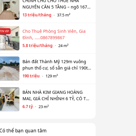
CHÍNH CHỦ CHO THUÊ NHÀ
NGUYÊN CĂN 5 TẦNG – ngõ 167
Đồng Cổ, Tây Hồ
13 triệu/tháng
37.5 m²
Cho Thuê Phòng Sinh Viên, Gia
TIN VIP
Đình, …..0867899867
5.8 triệu/tháng
24 m²
Bán đất Thành Mỹ 129m vuông
phun thổ cư, sổ sẵn giá chỉ 190tr
bao sổ
190 triệu
129 m²
BÁN NHÀ KIM GIANG HOÀNG
MAI, GIÁ CHỈ NHỈNH 6 TỶ, CÓ THỂ
THƯƠNG LƯỢNG
6.7 tỷ
23 m²
Có thể bạn quan tâm