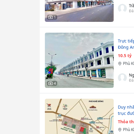
Tr
Đă
1
Trực ti
Đông An
10.5 tỷ
Phù 
Ng
Đă
4
Duy nhấ
trục đư
Thỏa t
Phù 