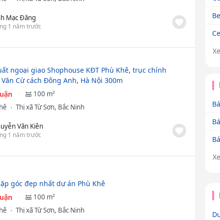
Be
nh Mạc Đăng
ng 1 năm trước
Ce
X
uất ngoại giao Shophouse KĐT Phù Khê, trục chính
Văn Cừ cách Đông Anh, Hà Nội 300m
huận
100 m²
Bá
Khê
Thị xã Từ Sơn, Bắc Ninh
Bá
uyễn Văn Kiên
ng 1 năm trước
Bá
X
cặp góc đẹp nhất dự án Phù Khê
huận
100 m²
Khê
Thị xã Từ Sơn, Bắc Ninh
Dư