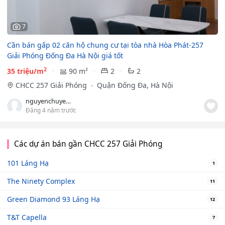
7
Cần bán gấp 02 căn hộ chung cư tại tòa nhà Hòa Phát-257
Giải Phóng Đống Đa Hà Nội giá tốt
2
35 triệu/m
90 m²
2
2
CHCC 257 Giải Phóng
Quận Đống Đa, Hà Nội
nguyenchuyen68
Đăng 4 năm trước
Các dự án bán gần CHCC 257 Giải Phóng
101 Láng Hạ
1
The Ninety Complex
11
Green Diamond 93 Láng Hạ
12
T&T Capella
7