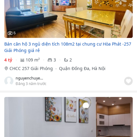
6
Bán căn hộ 3 ngủ diện tích 108m2 tại chung cư Hòa Phát -257
Giải Phóng giá rẻ
4 tỷ
109 m²
3
2
CHCC 257 Giải Phóng
Quận Đống Đa, Hà Nội
nguyenchuyen68
Đăng 3 năm trước