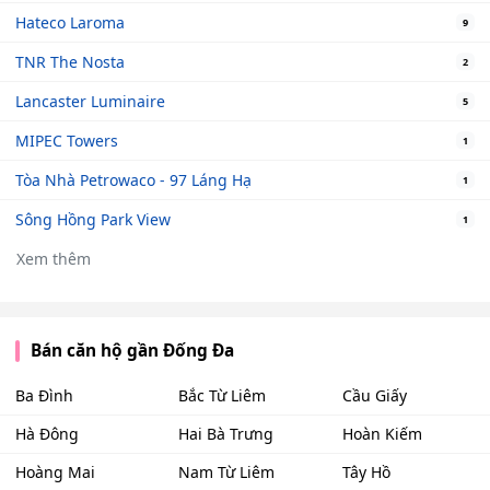
Hateco Laroma
9
TNR The Nosta
2
Lancaster Luminaire
5
MIPEC Towers
1
Tòa Nhà Petrowaco - 97 Láng Hạ
1
Sông Hồng Park View
1
Xem thêm
Bán căn hộ gần Đống Đa
Ba Đình
Bắc Từ Liêm
Cầu Giấy
Hà Đông
Hai Bà Trưng
Hoàn Kiếm
Hoàng Mai
Nam Từ Liêm
Tây Hồ