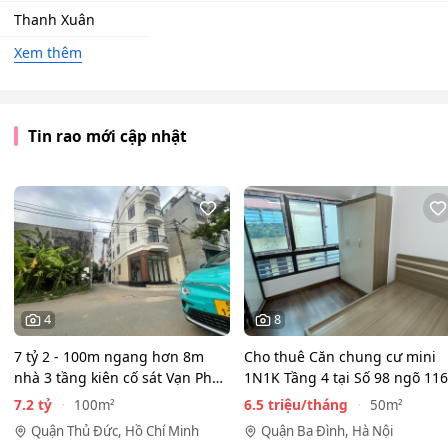
Thanh Xuân
Xem thêm
Tin rao mới cập nhật
4
8
7 tỷ 2 - 100m ngang hơn 8m
Cho thuê Căn chung cư mini
nhà 3 tầng kiên cố sát Vạn Phúc
1N1K Tầng 4 tại Số 98 ngõ 116
City - HẺM XE HƠI…
Phan Kế Bính, Ba Đình.…
7.2 tỷ
6.5 triệu/tháng
100m²
50m²
Quận Thủ Đức, Hồ Chí Minh
Quận Ba Đình, Hà Nội