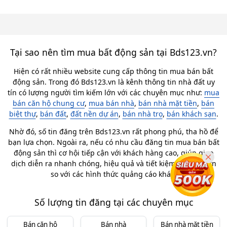
Tại sao nên tìm mua bất động sản tại Bds123.vn?
Hiện có rất nhiều website cung cấp thông tin mua bán bất
động sản. Trong đó Bds123.vn là kênh thông tin nhà đất uy
tín có lượng người tìm kiếm lớn với các chuyên mục như:
mua
bán căn hộ chung cư
,
mua bán nhà
,
bán nhà mặt tiền
,
bán
biệt thự
,
bán đất
,
đất nền dự án
,
bán nhà trọ
,
bán khách sạn
.
Nhờ đó, số tin đăng trên Bds123.vn rất phong phú, tha hồ để
bạn lựa chọn. Ngoài ra, nếu có nhu cầu đăng tin mua bán bất
động sản thì cơ hội tiếp cận với khách hàng cao, giúp giao
dịch diễn ra nhanh chóng, hiệu quả và tiết kiệm chi phí hơn
so với các hình thức quảng cáo khác.
Số lượng tin đăng tại các chuyên mục
Bán căn hộ
Bán nhà
Bán nhà mặt tiền