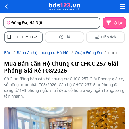
Đống Đa, Hà Nội
Bộ lọc
CHCC 257 Giải
Giá
Diện tích
Phóng
Bán
Bán căn hộ chung cư Hà Nội
Quận Đống Đa
CHCC
257 Giải
Mua Bán Căn Hộ Chung Cư CHCC 257 Giải
Phóng
Phóng Giá Rẻ T08/2026
Có 2 tin đăng bán căn hộ chung cư CHCC 257 Giải Phóng: giá rẻ,
sổ hồng, mới nhất T08/2026. Căn hộ CHCC 257 Giải Phóng đa
dạng từ 1–3 phòng ngủ, vị trí đẹp, có hỗ trợ vay ngân hàng, sang
tên nhanh.