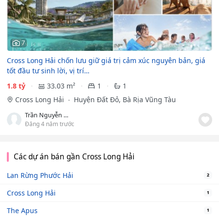
7
Cross Long Hải chốn lưu giữ giá trị cảm xúc nguyên bản, giá
tốt đầu tư sinh lời, vị trí…
1.8 tỷ
33.03 m²
1
1
Cross Long Hải
Huyện Đất Đỏ, Bà Rịa Vũng Tàu
Trần Nguyễn Tuấn Linh
Đăng 4 năm trước
Các dự án bán gần Cross Long Hải
Lan Rừng Phước Hải
2
Cross Long Hải
1
The Apus
1