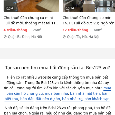
4
14
Cho thuê Căn chung cư mini
Cho thuê Căn Chung cư mini
Full đồ mới, thoáng mát tại 116
1N,1K Full đồ cực VIP, Ngõ rộ
Phan Kế Bính, Ba…
View toàn mặt hồ…
4 triệu/tháng
12 triệu/tháng
26m²
60m²
Quận Ba Đình, Hà Nội
Quận Tây Hồ, Hà Nội
Tại sao nên tìm mua bất động sản tại Bds123.vn?
Hiện có rất nhiều website cung cấp thông tin mua bán bất
động sản. Trong đó Bds123.vn là kênh thông tin nhà đất uy
tín có lượng người tìm kiếm lớn với các chuyên mục như:
mua
bán căn hộ chung cư
,
mua bán nhà
,
bán nhà mặt tiền
,
bán
biệt thự
,
bán đất
,
đất nền dự án
,
bán nhà trọ
,
bán khách sạn
.
Nhờ đó, số tin đăng trên Bds123.vn rất phong phú, tha hồ để
bạn lựa chọn. Ngoài ra, nếu có nhu cầu đăng tin mua bán bất