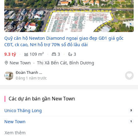
3
Quỹ căn hộ Newton Diamond ngoại giao đẹp GĐ1 giá gốc
CĐT, ck cao, NH hỗ trợ 70% sổ đỏ lâu dài
9.3 tỷ
109 m²
3
3
New Town
Thị Xã Bến Cát, Bình Dương
Đoàn Thanh Thuỷ
Đăng 1 năm trước
Các dự án bán gần New Town
Unico Thăng Long
3
New Town
1
Xem thêm