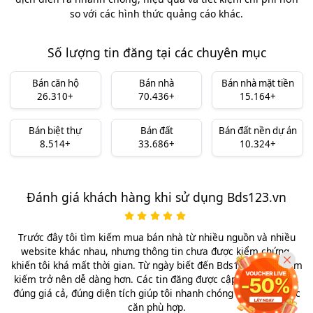
so với các hình thức quảng cáo khác.
Số lượng tin đăng tại các chuyên mục
Bán căn hộ
Bán nhà
Bán nhà mặt tiền
26.310+
70.436+
15.164+
Bán biệt thự
Bán đất
Bán đất nền dự án
8.514+
33.686+
10.324+
Đánh giá khách hàng khi sử dụng Bds123.vn
Trước đây tôi tìm kiếm mua bán nhà từ nhiều nguồn và nhiều
website khác nhau, nhưng thông tin chưa được kiểm chứng,
khiến tôi khá mất thời gian. Từ ngày biết đến Bds123.vn việc tìm
kiếm trở nên dễ dàng hơn. Các tin đăng được cập nhật rõ ràng,
đúng giá cả, đúng diện tích giúp tôi nhanh chóng lựa chọn được
căn phù hợp.