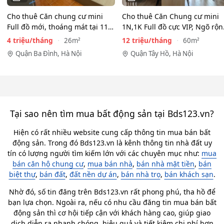
Cho thuê Căn chung cư mini
Cho thuê Căn Chung cư mini
Full đồ mới, thoáng mát tại 116
1N,1K Full đồ cực VIP, Ngõ rộ
Phan Kế Bính, Ba…
View toàn mặt hồ…
4 triệu/tháng
12 triệu/tháng
26m²
60m²
Quận Ba Đình, Hà Nội
Quận Tây Hồ, Hà Nội
Tại sao nên tìm mua bất động sản tại Bds123.vn?
Hiện có rất nhiều website cung cấp thông tin mua bán bất
động sản. Trong đó Bds123.vn là kênh thông tin nhà đất uy
tín có lượng người tìm kiếm lớn với các chuyên mục như:
mua
bán căn hộ chung cư
,
mua bán nhà
,
bán nhà mặt tiền
,
bán
biệt thự
,
bán đất
,
đất nền dự án
,
bán nhà trọ
,
bán khách sạn
.
Nhờ đó, số tin đăng trên Bds123.vn rất phong phú, tha hồ để
bạn lựa chọn. Ngoài ra, nếu có nhu cầu đăng tin mua bán bất
động sản thì cơ hội tiếp cận với khách hàng cao, giúp giao
dịch diễn ra nhanh chóng, hiệu quả và tiết kiệm chi phí hơn