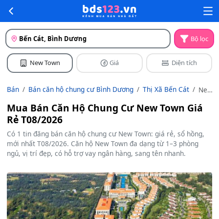
Bến Cát, Bình Dương
Bộ lọc
New Town
Giá
Diện tích
Bán
Bán căn hộ chung cư Bình Dương
Thị Xã Bến Cát
New
Town
Mua Bán Căn Hộ Chung Cư New Town Giá
Rẻ T08/2026
Có 1 tin đăng bán căn hộ chung cư New Town: giá rẻ, sổ hồng,
mới nhất T08/2026. Căn hộ New Town đa dạng từ 1–3 phòng
ngủ, vị trí đẹp, có hỗ trợ vay ngân hàng, sang tên nhanh.