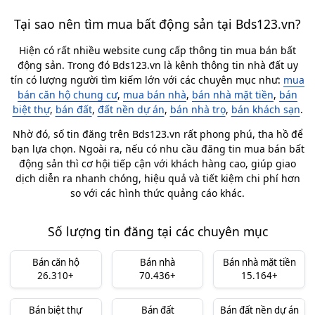
Tại sao nên tìm mua bất động sản tại Bds123.vn?
Hiện có rất nhiều website cung cấp thông tin mua bán bất
động sản. Trong đó Bds123.vn là kênh thông tin nhà đất uy
tín có lượng người tìm kiếm lớn với các chuyên mục như:
mua
bán căn hộ chung cư
,
mua bán nhà
,
bán nhà mặt tiền
,
bán
biệt thự
,
bán đất
,
đất nền dự án
,
bán nhà trọ
,
bán khách sạn
.
Nhờ đó, số tin đăng trên Bds123.vn rất phong phú, tha hồ để
bạn lựa chọn. Ngoài ra, nếu có nhu cầu đăng tin mua bán bất
động sản thì cơ hội tiếp cận với khách hàng cao, giúp giao
dịch diễn ra nhanh chóng, hiệu quả và tiết kiệm chi phí hơn
so với các hình thức quảng cáo khác.
Số lượng tin đăng tại các chuyên mục
Bán căn hộ
Bán nhà
Bán nhà mặt tiền
26.310+
70.436+
15.164+
Bán biệt thự
Bán đất
Bán đất nền dự án