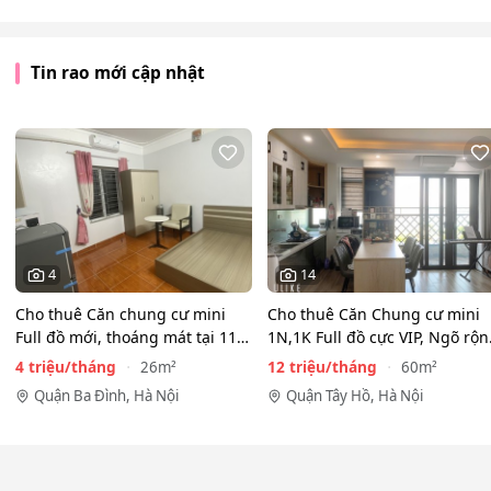
Tin rao mới cập nhật
4
14
Cho thuê Căn chung cư mini
Cho thuê Căn Chung cư mini
Full đồ mới, thoáng mát tại 116
1N,1K Full đồ cực VIP, Ngõ rộ
Phan Kế Bính, Ba…
View toàn mặt hồ…
4 triệu/tháng
12 triệu/tháng
26m²
60m²
Quận Ba Đình, Hà Nội
Quận Tây Hồ, Hà Nội