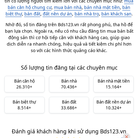
tín có lượng người tìm kiếm lớn với các chuyên mục như:
mua
bán căn hộ chung cư
,
mua bán nhà
,
bán nhà mặt tiền
,
bán
biệt thự
,
bán đất
,
đất nền dự án
,
bán nhà trọ
,
bán khách sạn
.
Nhờ đó, số tin đăng trên Bds123.vn rất phong phú, tha hồ để
bạn lựa chọn. Ngoài ra, nếu có nhu cầu đăng tin mua bán bất
động sản thì cơ hội tiếp cận với khách hàng cao, giúp giao
dịch diễn ra nhanh chóng, hiệu quả và tiết kiệm chi phí hơn
so với các hình thức quảng cáo khác.
Số lượng tin đăng tại các chuyên mục
Bán căn hộ
Bán nhà
Bán nhà mặt tiền
26.310+
70.436+
15.164+
Bán biệt thự
Bán đất
Bán đất nền dự án
8.514+
33.686+
10.324+
Đánh giá khách hàng khi sử dụng Bds123.vn