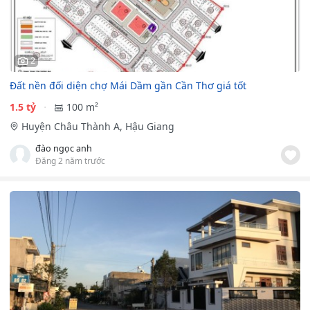
2
Đất nền đối diện chợ Mái Dầm gần Cần Thơ giá tốt
1.5 tỷ
100 m²
Huyện Châu Thành A, Hậu Giang
đào ngọc anh
Đăng 2 năm trước