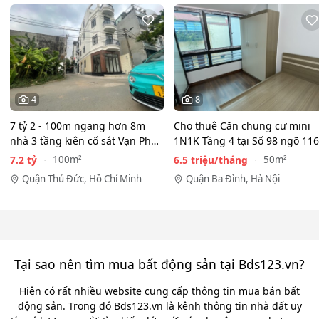
4
8
7 tỷ 2 - 100m ngang hơn 8m
Cho thuê Căn chung cư mini
nhà 3 tầng kiên cố sát Vạn Phúc
1N1K Tầng 4 tại Số 98 ngõ 116
City - HẺM XE HƠI…
Phan Kế Bính, Ba Đình.…
7.2 tỷ
6.5 triệu/tháng
100m²
50m²
Quận Thủ Đức, Hồ Chí Minh
Quận Ba Đình, Hà Nội
Tại sao nên tìm mua bất động sản tại Bds123.vn?
Hiện có rất nhiều website cung cấp thông tin mua bán bất
động sản. Trong đó Bds123.vn là kênh thông tin nhà đất uy