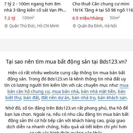
7 tỷ 2 - 100m ngang hơn 8m
Cho thuê Căn chung cư mini
nhà 3 tầng kiên cố sát Vạn Phúc
1N1K Tầng 4 tại Số 98 ngõ 116
City - HẺM XE HƠI…
Phan Kế Bính, Ba Đình.…
7.2 tỷ
6.5 triệu/tháng
100m²
50m²
Quận Thủ Đức, Hồ Chí Minh
Quận Ba Đình, Hà Nội
Tại sao nên tìm mua bất động sản tại Bds123.vn?
Hiện có rất nhiều website cung cấp thông tin mua bán bất
động sản. Trong đó Bds123.vn là kênh thông tin nhà đất uy
tín có lượng người tìm kiếm lớn với các chuyên mục như:
mua
bán căn hộ chung cư
,
mua bán nhà
,
bán nhà mặt tiền
,
bán
biệt thự
,
bán đất
,
đất nền dự án
,
bán nhà trọ
,
bán khách sạn
.
Nhờ đó, số tin đăng trên Bds123.vn rất phong phú, tha hồ để
bạn lựa chọn. Ngoài ra, nếu có nhu cầu đăng tin mua bán bất
động sản thì cơ hội tiếp cận với khách hàng cao, giúp giao
dịch diễn ra nhanh chóng, hiệu quả và tiết kiệm chi phí hơn
so với các hình thức quảng cáo khác.