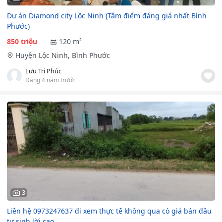
Dự án Diamond city Lộc Ninh (Tâm điểm đáng giá nhất Bình
Phước)
850 triệu
120 m²
Huyện Lộc Ninh, Bình Phước
Lưu Trí Phúc
Đăng 4 năm trước
3
Liên hệ 0973247637 đi xem thực tế không qua cò giá bán đầu
tư sinh lời cao