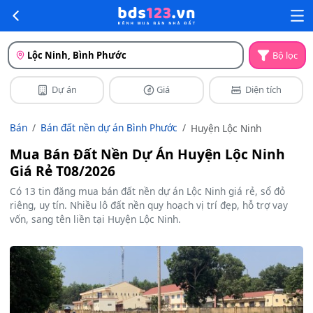
Lộc Ninh, Bình Phước
Bộ lọc
Dự án
Giá
Diện tích
Bán
Bán đất nền dự án Bình Phước
Huyện Lộc Ninh
Mua Bán Đất Nền Dự Án Huyện Lộc Ninh
Giá Rẻ T08/2026
Có 13 tin đăng mua bán đất nền dự án Lộc Ninh giá rẻ, sổ đỏ
riêng, uy tín. Nhiều lô đất nền quy hoạch vị trí đẹp, hỗ trợ vay
vốn, sang tên liền tại Huyện Lộc Ninh.