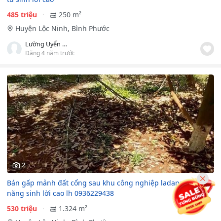
485 triệu
250 m²
Huyện Lộc Ninh, Bình Phước
Lường Uyển Nhi
Đăng 4 năm trước
2
Bán gấp mảnh đất cổng sau khu công nghiệp ladana tiềm
năng sinh lời cao lh 0936229438
530 triệu
1.324 m²