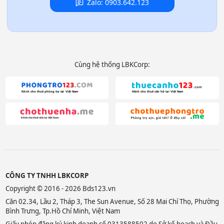
Zalo: 0903.642.123
Cùng hệ thống LBKCorp:
CÔNG TY TNHH LBKCORP
Copyright © 2016 - 2026 Bds123.vn
Căn 02.34, Lầu 2, Tháp 3, The Sun Avenue, Số 28 Mai Chí Thọ, Phường
Bình Trưng, Tp.Hồ Chí Minh, Việt Nam
Giấy phép đăng ký kinh doanh số 0313588502 do Sở kế hoạch và Đầu