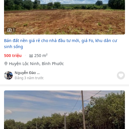
1
Bán đất nền giá rẻ cho nhà đầu tư mới, giá Fo, khu dân cư
sinh sống
500 triệu
250 m²
Huyện Lộc Ninh, Bình Phước
Nguyễn Đào Minh Hiệp
Đăng 3 năm trước