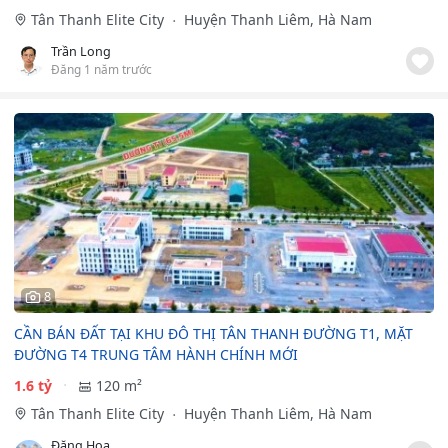
Tân Thanh Elite City
Huyện Thanh Liêm, Hà Nam
Trần Long
Đăng 1 năm trước
8
CẦN BÁN ĐẤT TẠI KHU ĐÔ THỊ TÂN THANH ĐƯỜNG T1, MẶT
ĐƯỜNG T4 TRUNG TÂM HÀNH CHÍNH MỚI
1.6 tỷ
120 m²
Tân Thanh Elite City
Huyện Thanh Liêm, Hà Nam
Đặng Hoa