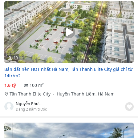
19
Bán đất nền HOT nhất Hà Nam, Tân Thanh Elite City giá chỉ từ
14tr/m2
1.6 tỷ
100 m²
Tân Thanh Elite City
Huyện Thanh Liêm, Hà Nam
Nguyễn Phương Thảo
Đăng 2 năm trước