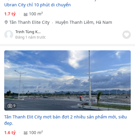
Ubran City chỉ 10 phút di chuyển
1.7 tỷ
100 m²
Tân Thanh Elite City
Huyện Thanh Liêm, Hà Nam
Trịnh Tùng Khánh
Đăng 1 năm trước
9
Tân Thanh Elit City mơt bán đợt 2 nhiều sản phẩm mới, siêu
đẹp.
1.6 tỷ
100 m²