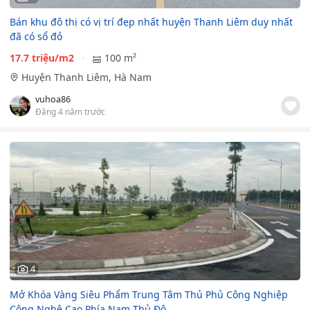
Bán khu đô thị có vị trí đẹp nhất huyện Thanh Liêm duy nhất
đã có sổ đỏ
17.7 triệu/m2
100 m²
Huyện Thanh Liêm, Hà Nam
vuhoa86
Đăng 4 năm trước
4
Mở Khóa Vàng Siêu Phẩm Trung Tâm Thủ Phủ Công Nghiệp
Công Nghệ Cao Phía Nam Thủ Đô