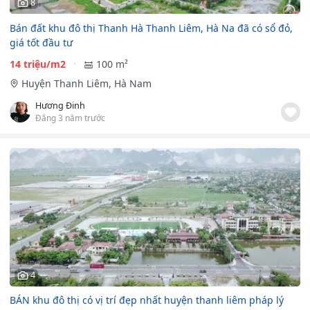
8
Bán đất khu đô thị Thanh Hà Thanh Liêm, Hà Na đã có sổ đỏ,
giá tốt đầu tư
14 triệu/m2
100 m²
Huyện Thanh Liêm, Hà Nam
Hương Đinh
Đăng 3 năm trước
4
BÁN khu đô thị có vị trí đẹp nhất huyện thanh liêm pháp lý