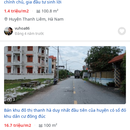
chính chủ, gia đầu tư sinh lời
1.4 triệu/m2
100.8 m²
Huyện Thanh Liêm, Hà Nam
vuhoa86
Đăng 4 năm trước
3
Bán khu đô thị thanh hà duy nhất đầu tiên của huyện có sổ đỏ
khu dân cư đông đúc
16.7 triệu/m2
100 m²