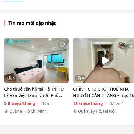
Tin rao mới cập nhật
9
4
Cho thuê căn hộ tại Hồ Thị Tư,
CHÍNH CHỦ CHO THUÊ NHÀ
Lê Văn Việt Tăng Nhơn Phú
NGUYÊN CĂN 5 TẦNG – ngõ 1
Quận 9(cũ) Thủ…
Đồng Cổ, Tây Hồ
5.8 triệu/tháng
13 triệu/tháng
36m²
37.5m²
Quận 9, Hồ Chí Minh
Quận Tây Hồ, Hà Nội