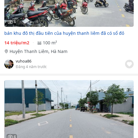
4
bán khu đô thị đầu tiên của huyện thanh liêm đã có sổ đỏ
14 triệu/m2
100 m²
Huyện Thanh Liêm, Hà Nam
vuhoa86
Đăng 4 năm trước
4