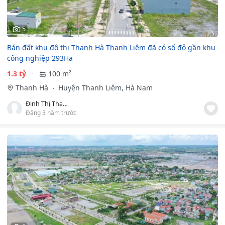
5
Bán đất khu đô thị Thanh Hà Thanh Liêm đã có sổ đỏ gần khu
công nghiệp 293Ha
1.3 tỷ
100 m²
Thanh Hà
Huyện Thanh Liêm, Hà Nam
Đinh Thị Thanh Hương
Đăng 3 năm trước