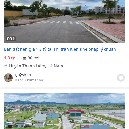
6
Bán đất nền giá 1,3 tỷ tại Thị trấn Kiện Khê pháp lý chuẩn
1.3 tỷ
90 m²
Huyện Thanh Liêm, Hà Nam
QuỳnhTN
Đăng 3 năm trước