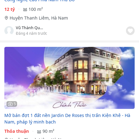
12 tỷ
100 m²
Huyện Thanh Liêm, Hà Nam
Vũ Thành Quân
Đăng 4 năm trước
5
Mở bán đợt 1 đất nền Jardin De Roses thị trấn Kiện Khê - Hà
Nam, pháp lý minh bạch
Thỏa thuận
90 m²