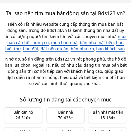
Tại sao nên tìm mua bất động sản tại Bds123.vn?
Hiện có rất nhiều website cung cấp thông tin mua bán bất
động sản. Trong đó Bds123.vn là kênh thông tin nhà đất uy
tín có lượng người tìm kiếm lớn với các chuyên mục như:
mua
bán căn hộ chung cư
,
mua bán nhà
,
bán nhà mặt tiền
,
bán
biệt thự
,
bán đất
,
đất nền dự án
,
bán nhà trọ
,
bán khách sạn
.
Nhờ đó, số tin đăng trên Bds123.vn rất phong phú, tha hồ để
bạn lựa chọn. Ngoài ra, nếu có nhu cầu đăng tin mua bán bất
động sản thì cơ hội tiếp cận với khách hàng cao, giúp giao
dịch diễn ra nhanh chóng, hiệu quả và tiết kiệm chi phí hơn
so với các hình thức quảng cáo khác.
Số lượng tin đăng tại các chuyên mục
Bán căn hộ
Bán nhà
Bán nhà mặt tiền
26.310+
70.436+
15.164+