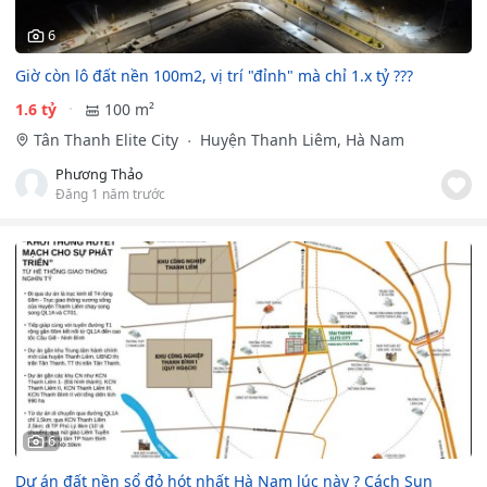
6
Giờ còn lô đất nền 100m2, vị trí "đỉnh" mà chỉ 1.x tỷ ???
1.6 tỷ
100 m²
Tân Thanh Elite City
Huyện Thanh Liêm, Hà Nam
Phương Thảo
Đăng 1 năm trước
6
Dự án đất nền sổ đỏ hót nhất Hà Nam lúc này ? Cách Sun