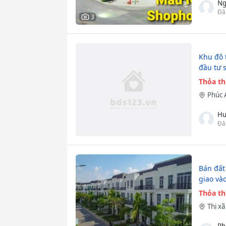
Ng
Đă
3
Khu đô 
đầu tư s
Thỏa t
Phúc 
Hu
Đă
Bán đất
giao và
Thỏa t
Thị x
Ph