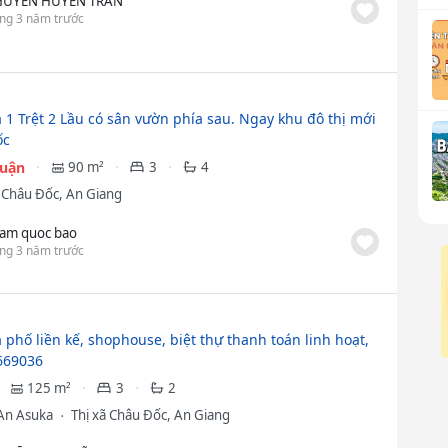
UYỄN HUYỀN TRÂN
ng 3 năm trước
 1 Trệt 2 Lầu có sân vườn phía sau. Ngay khu đô thị mới
ốc
huận
90 m²
3
4
ã Châu Đốc, An Giang
am quoc bao
ng 3 năm trước
 phố liền kế, shophouse, biệt thự thanh toán linh hoạt,
669036
125 m²
3
2
An Asuka
Thị xã Châu Đốc, An Giang