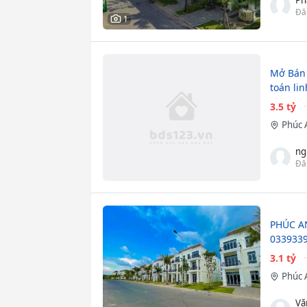
Đă
1
Mở Bán 
toán lin
3.5 tỷ
Phúc 
ng
Đă
PHÚC AN
0339339
3.1 tỷ
Phúc 
Vă