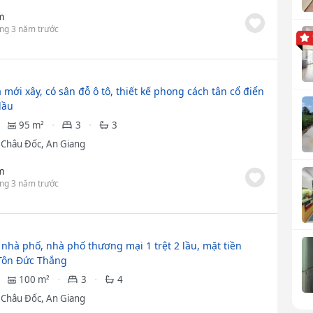
m
ng 3 năm trước
mới xây, có sân đỗ ô tô, thiết kế phong cách tân cổ điển
 lầu
95 m²
3
3
ã Châu Đốc, An Giang
m
ng 3 năm trước
nhà phố, nhà phố thương mại 1 trệt 2 lầu, mặt tiền
Tôn Đức Thắng
100 m²
3
4
ã Châu Đốc, An Giang