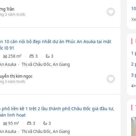
10
ng Trần
ng 3 năm trước
X
n 10 căn nội bộ đẹp nhất dự án Phúc An Asuka tại mặt
c lộ 91
1 
258 m²
3
3
2 
An Asuka
Thị xã Châu Đốc, An Giang
3 
uyễn thị kim ngọc
ng 3 năm trước
4+
 phố liền kề 1 trệt 2 lầu thành phố Châu Đốc giá đầu tư,
oán linh hoạt
95 m²
3
3
An Asuka
Thị xã Châu Đốc, An Giang