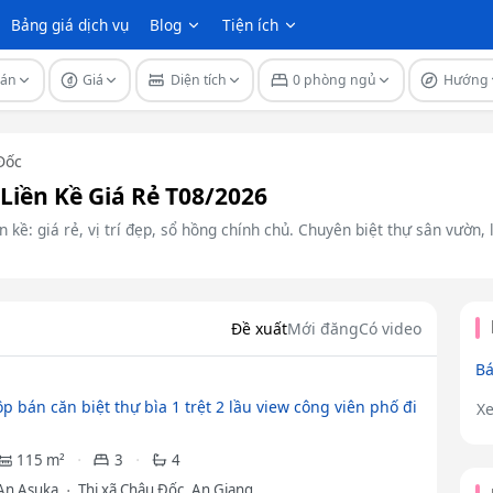
Bảng giá dịch vụ
Blog
Tiện ích
 án
Giá
Diện tích
0 phòng ngủ
Hướng
Đốc
Liền Kề Giá Rẻ T08/2026
 kề: giá rẻ, vị trí đẹp, sổ hồng chính chủ. Chuyên biệt thự sân vườn,
Đề xuất
Mới đăng
Có video
Bá
p bán căn biệt thự bìa 1 trệt 2 lầu view công viên phố đi
X
115 m²
3
4
An Asuka
Thị xã Châu Đốc, An Giang