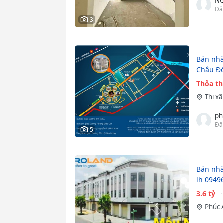
NG
Đă
3
Bán nhà
Châu Đ
Thỏa t
Thị x
ph
Đă
5
Bán nhà
lh 0949
3.6 tỷ
Phúc 