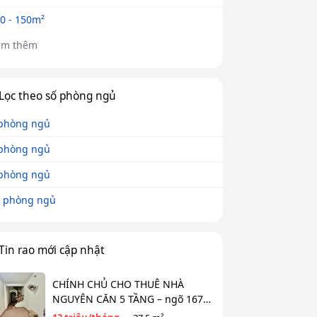
0 - 150m²
em thêm
Lọc theo số phòng ngủ
phòng ngủ
phòng ngủ
phòng ngủ
 phòng ngủ
Tin rao mới cập nhật
CHÍNH CHỦ CHO THUÊ NHÀ
NGUYÊN CĂN 5 TẦNG – ngõ 167
Đồng Cổ, Tây Hồ