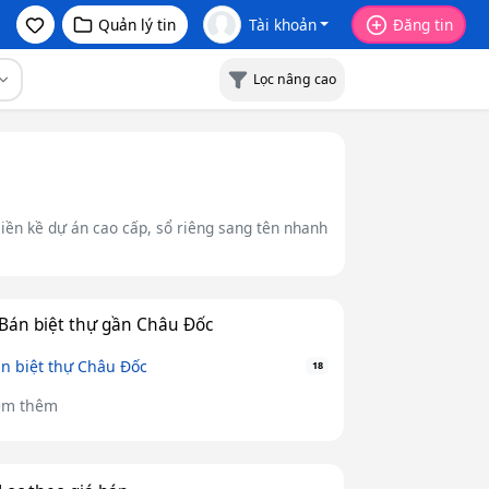
Quản lý tin
Tài khoản
Đăng tin
Lọc nâng cao
 liền kề dự án cao cấp, sổ riêng sang tên nhanh
Bán biệt thự gần Châu Đốc
n biệt thự Châu Đốc
18
em thêm