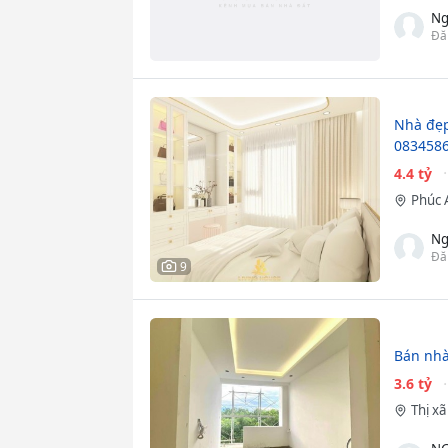
Ng
Đă
Nhà đẹp,
083458
4.4 tỷ
Phúc 
Ng
Đă
9
Bán nhà
3.6 tỷ
Thị x