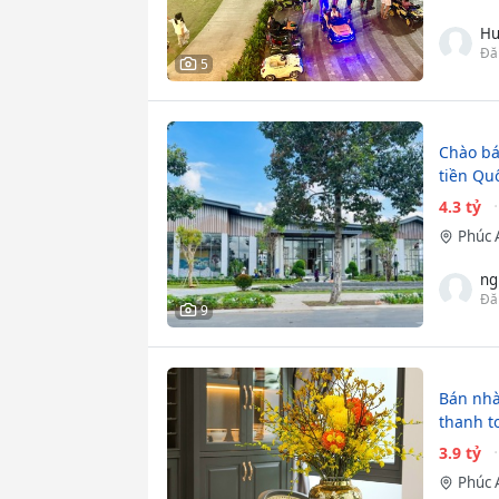
Hư
Đă
5
Chào bá
tiền Quố
4.3 tỷ
Phúc 
ng
Đă
9
Bán nhà
thanh t
3.9 tỷ
Phúc 