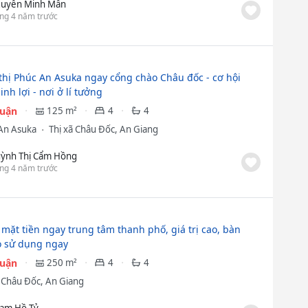
uyễn Minh Mẫn
ng 4 năm trước
thị Phúc An Asuka ngay cổng chào Châu đốc - cơ hội
inh lợi - nơi ở lí tưởng
huận
125 m²
4
4
An Asuka
Thị xã Châu Đốc, An Giang
ỳnh Thị Cẩm Hồng
ng 4 năm trước
 mặt tiền ngay trung tâm thanh phố, giá trị cao, bàn
o sử dụng ngay
huận
250 m²
4
4
ã Châu Đốc, An Giang
ạm Hồ Tỷ