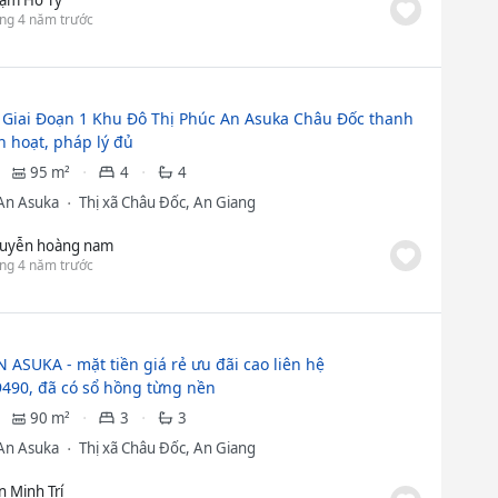
ng 4 năm trước
Giai Đoạn 1 Khu Đô Thị Phúc An Asuka Châu Đốc thanh
h hoạt, pháp lý đủ
95 m²
4
4
An Asuka
Thị xã Châu Đốc, An Giang
uyễn hoàng nam
ng 4 năm trước
 ASUKA - mặt tiền giá rẻ ưu đãi cao liên hệ
490, đã có sổ hồng từng nền
90 m²
3
3
An Asuka
Thị xã Châu Đốc, An Giang
n Minh Trí