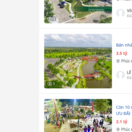
Võ
Đă
3
Bán nhà
3.5 tỷ
Phúc 
LÊ
Đă
5
Còn 10 
ƯU ĐÃI
2.1 tỷ
Phúc 