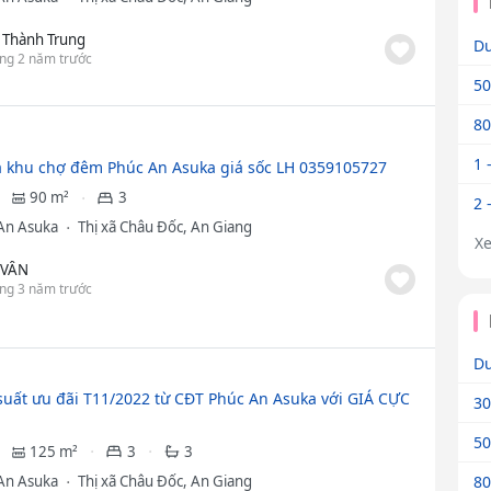
 Thành Trung
Dư
ng 2 năm trước
50
80
1 
 khu chợ đêm Phúc An Asuka giá sốc LH 0359105727
90 m²
3
2 
An Asuka
Thị xã Châu Đốc, An Giang
X
 VÂN
ng 3 năm trước
Dư
suất ưu đãi T11/2022 từ CĐT Phúc An Asuka với GIÁ CỰC
30
50
125 m²
3
3
An Asuka
Thị xã Châu Đốc, An Giang
80