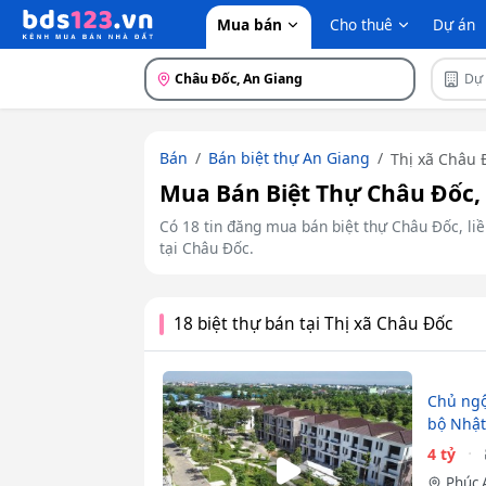
Mua bán
Cho thuê
Dự án
Châu Đốc, An Giang
Dự
Bán
Bán biệt thự An Giang
Thị xã Châu 
Mua Bán Biệt Thự Châu Đốc, 
Có 18 tin đăng mua bán biệt thự Châu Đốc, liền
tại Châu Đốc.
18 biệt thự bán tại Thị xã Châu Đốc
Chủ ngộ
bộ Nhật
4 tỷ
Phúc 