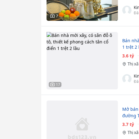
Ki
Đă
7
Bán nhà 
1 trệt 2
3.6 tỷ
Thị x
Ki
Đă
17
Mở bán 
đường 
3.7 tỷ
Thị x