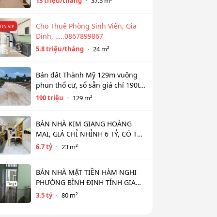
13 triệu/tháng
37.5 m²
Cho Thuê Phòng Sinh Viên, Gia
TIN VIP
Đình, …..0867899867
5.8 triệu/tháng
24 m²
Bán đất Thành Mỹ 129m vuông
phun thổ cư, sổ sẵn giá chỉ 190tr
bao sổ
190 triệu
129 m²
BÁN NHÀ KIM GIANG HOÀNG
MAI, GIÁ CHỈ NHỈNH 6 TỶ, CÓ THỂ
THƯƠNG LƯỢNG
6.7 tỷ
23 m²
BÁN NHÀ MẶT TIỀN HÀM NGHI
PHƯỜNG BÌNH ĐỊNH TỈNH GIA
LAI (MỚI )
3.5 tỷ
80 m²