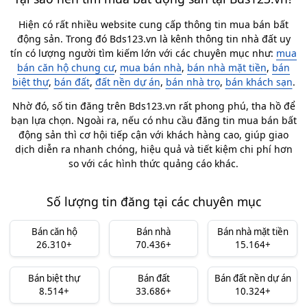
Hiện có rất nhiều website cung cấp thông tin mua bán bất
động sản. Trong đó Bds123.vn là kênh thông tin nhà đất uy
tín có lượng người tìm kiếm lớn với các chuyên mục như:
mua
bán căn hộ chung cư
,
mua bán nhà
,
bán nhà mặt tiền
,
bán
biệt thự
,
bán đất
,
đất nền dự án
,
bán nhà trọ
,
bán khách sạn
.
Nhờ đó, số tin đăng trên Bds123.vn rất phong phú, tha hồ để
bạn lựa chọn. Ngoài ra, nếu có nhu cầu đăng tin mua bán bất
động sản thì cơ hội tiếp cận với khách hàng cao, giúp giao
dịch diễn ra nhanh chóng, hiệu quả và tiết kiệm chi phí hơn
so với các hình thức quảng cáo khác.
Số lượng tin đăng tại các chuyên mục
Bán căn hộ
Bán nhà
Bán nhà mặt tiền
26.310+
70.436+
15.164+
Bán biệt thự
Bán đất
Bán đất nền dự án
8.514+
33.686+
10.324+