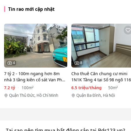
Tin rao mới cập nhật
4
8
7 tỷ 2 - 100m ngang hơn 8m
Cho thuê Căn chung cư mini
nhà 3 tầng kiên cố sát Vạn Phúc
1N1K Tầng 4 tại Số 98 ngõ 116
City - HẺM XE HƠI…
Phan Kế Bính, Ba Đình.…
7.2 tỷ
6.5 triệu/tháng
100m²
50m²
Quận Thủ Đức, Hồ Chí Minh
Quận Ba Đình, Hà Nội
Tại sao nên tìm mua bất động sản tại Bds123.vn?