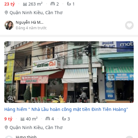
23 tỷ
263 m²
2
1
Quận Ninh Kiều, Cần Thơ
Nguyễn Hà Minh Thư
Đăng 4 năm trước
1
Hàng hiếm " Nhà Lầu hoàn công mặt tiền Đinh Tiên Hoàng"
9 tỷ
40 m²
4
3
Quận Ninh Kiều, Cần Thơ
Hưng thịnh