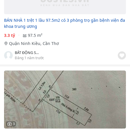
BÁN NHÀ 1 trệt 1 lầu 97.5m2 có 3 phòng trọ gần bệnh viện đa
khoa trung ương
3.3 tỷ
97.5 m²
Quận Ninh Kiều, Cần Thơ
BẤT ĐỘNG SẢN PHƯỚC DUYÊN
Đăng 1 năm trước
3