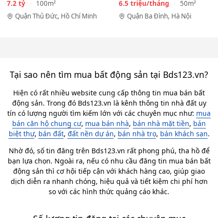
City - HẺM XE HƠI…
Phan Kế Bính, Ba Đình.…
7.2 tỷ
6.5 triệu/tháng
100m²
50m²
Quận Thủ Đức, Hồ Chí Minh
Quận Ba Đình, Hà Nội
Tại sao nên tìm mua bất động sản tại Bds123.vn?
Hiện có rất nhiều website cung cấp thông tin mua bán bất
động sản. Trong đó Bds123.vn là kênh thông tin nhà đất uy
tín có lượng người tìm kiếm lớn với các chuyên mục như:
mua
bán căn hộ chung cư
,
mua bán nhà
,
bán nhà mặt tiền
,
bán
biệt thự
,
bán đất
,
đất nền dự án
,
bán nhà trọ
,
bán khách sạn
.
Nhờ đó, số tin đăng trên Bds123.vn rất phong phú, tha hồ để
bạn lựa chọn. Ngoài ra, nếu có nhu cầu đăng tin mua bán bất
động sản thì cơ hội tiếp cận với khách hàng cao, giúp giao
dịch diễn ra nhanh chóng, hiệu quả và tiết kiệm chi phí hơn
so với các hình thức quảng cáo khác.