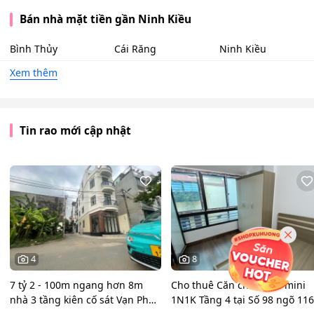
Bán nhà mặt tiền gần Ninh Kiều
Bình Thủy
Cái Răng
Ninh Kiều
Xem thêm
Tin rao mới cập nhật
4
8
7 tỷ 2 - 100m ngang hơn 8m
Cho thuê Căn chung cư mini
nhà 3 tầng kiên cố sát Vạn Phúc
1N1K Tầng 4 tại Số 98 ngõ 116