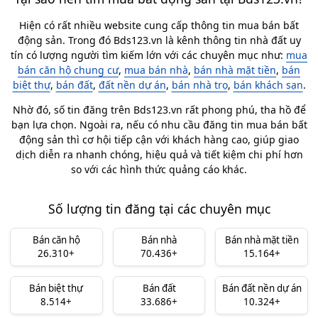
Hiện có rất nhiều website cung cấp thông tin mua bán bất
động sản. Trong đó Bds123.vn là kênh thông tin nhà đất uy
tín có lượng người tìm kiếm lớn với các chuyên mục như:
mua
bán căn hộ chung cư
,
mua bán nhà
,
bán nhà mặt tiền
,
bán
biệt thự
,
bán đất
,
đất nền dự án
,
bán nhà trọ
,
bán khách sạn
.
Nhờ đó, số tin đăng trên Bds123.vn rất phong phú, tha hồ để
bạn lựa chọn. Ngoài ra, nếu có nhu cầu đăng tin mua bán bất
động sản thì cơ hội tiếp cận với khách hàng cao, giúp giao
dịch diễn ra nhanh chóng, hiệu quả và tiết kiệm chi phí hơn
so với các hình thức quảng cáo khác.
Số lượng tin đăng tại các chuyên mục
Bán căn hộ
Bán nhà
Bán nhà mặt tiền
26.310+
70.436+
15.164+
Bán biệt thự
Bán đất
Bán đất nền dự án
8.514+
33.686+
10.324+