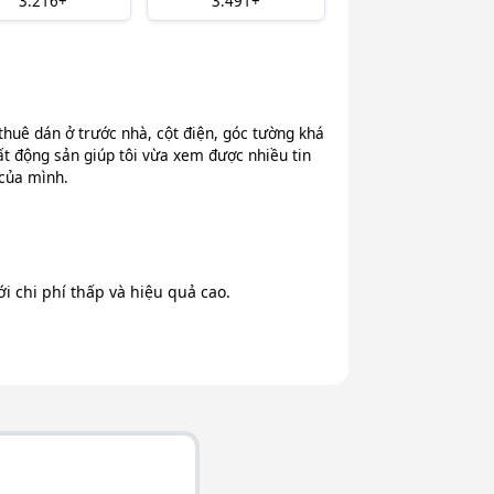
3.216+
3.491+
thuê dán ở trước nhà, cột điện, góc tường khá
ất động sản giúp tôi vừa xem được nhiều tin
 của mình.
 chi phí thấp và hiệu quả cao.