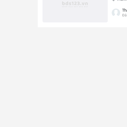
Th
Đă