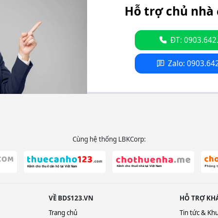
Hỗ trợ chủ nhà 
ĐT: 0903.642
Zalo: 0903.64
Cùng hệ thống LBKCorp:
VỀ BDS123.VN
HỖ TRỢ KH
Trang chủ
Tin tức & Kh