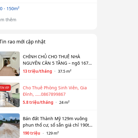
0 - 150m²
em thêm
Tin rao mới cập nhật
CHÍNH CHỦ CHO THUÊ NHÀ
NGUYÊN CĂN 5 TẦNG – ngõ 167
Đồng Cổ, Tây Hồ
13 triệu/tháng
37.5 m²
Cho Thuê Phòng Sinh Viên, Gia
TIN VIP
Đình, …..0867899867
5.8 triệu/tháng
24 m²
Bán đất Thành Mỹ 129m vuông
phun thổ cư, sổ sẵn giá chỉ 190tr
bao sổ
190 triệu
129 m²