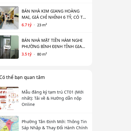
BÁN NHÀ KIM GIANG HOÀNG
MAI, GIÁ CHỈ NHỈNH 6 TỶ, CÓ THỂ
THƯƠNG LƯỢNG
6.7 tỷ
23 m²
BÁN NHÀ MẶT TIỀN HÀM NGHI
PHƯỜNG BÌNH ĐỊNH TỈNH GIA
LAI (MỚI )
3.5 tỷ
80 m²
Có thể bạn quan tâm
Mẫu đăng ký tạm trú CT01 (Mới
nhất): Tải về & Hướng dẫn nộp
Online
Phường Tân Định Mới: Thông Tin
Sáp Nhập & Thay Đổi Hành Chính