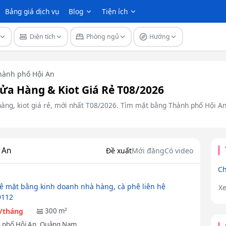
Bảng giá dịch vụ
Blog
Tiện ích
Diện tích
Phòng ngủ
Hướng
hành phố Hội An
ửa Hàng & Kiot Giá Rẻ T08/2026
hàng, kiot giá rẻ, mới nhất T08/2026. Tìm mặt bằng Thành phố Hội A
 An
Đề xuất
Mới đăng
Có video
Ch
ê mặt bằng kinh doanh nhà hàng, cà phê liên hệ
X
9112
u/tháng
300 m²
 phố Hội An, Quảng Nam