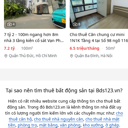
4
8
7 tỷ 2 - 100m ngang hơn 8m
Cho thuê Căn chung cư mini
nhà 3 tầng kiên cố sát Vạn Phúc
1N1K Tầng 4 tại Số 98 ngõ 116
City - HẺM XE HƠI…
Phan Kế Bính, Ba Đình.…
7.2 tỷ
6.5 triệu/tháng
100m²
50m²
Quận Thủ Đức, Hồ Chí Minh
Quận Ba Đình, Hà Nội
Tại sao nên tìm thuê bất động sản tại Bds123.vn?
Hiện có rất nhiều website cung cấp thông tin cho thuê bất
động sản. Trong đó Bds123.vn là kênh thông tin nhà đất uy
tín có lượng người tìm kiếm lớn với các chuyên mục như:
cho
thuê căn hộ
,
cho thuê nhà nguyên căn
,
cho thuê nhà mặt
tiền
,
phòng trọ
,
mặt bằng
,
văn phòng
,
kho xưởng
,
ở ghép
.