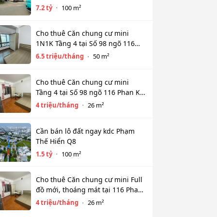
HẺM XE HƠI TỚI CỬA
7.2 tỷ
100 m²
Cho thuê Căn chung cư mini
1N1K Tầng 4 tại Số 98 ngõ 116
Phan Kế Bính, Ba Đình. Chỉ 6.5tr
6.5 triệu/tháng
50 m²
Cho thuê Căn chung cư mini
Tầng 4 tại Số 98 ngõ 116 Phan Kế
Bính, Cống Vị, Ba Đình. Chỉ 4tr
4 triệu/tháng
26 m²
Cần bán lô đất ngay kdc Phạm
Thế Hiển Q8
1.5 tỷ
100 m²
Cho thuê Căn chung cư mini Full
đồ mới, thoáng mát tại 116 Phan
Kế Bính, Ba Đình. Chỉ 4 tr
4 triệu/tháng
26 m²