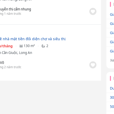
uyễn thị cẩm nhung
ng 1 năm trước
Gi
Gi
Gi
ê nhà mặt tiền đối diện chợ và siêu thị
Gi
ệu/tháng
130 m²
2
Gi
 Cần Giuộc, Long An
X
 Võ
ng 2 năm trước
Dư
30
50