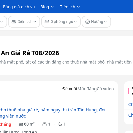
Bảng giá dịch vụ
Blog
Tiện ích
Diện tích
0 phòng ngủ
Hướng
An Giá Rẻ T08/2026
hà mặt phố, tất cả các tin đăng cho thuê nhà mặt phố, nhà mặt tiền với
Đề xuất
Mới đăng
Có video
Ch
ho thuê nhà giá rẻ, nằm ngay thị trấn Tân Hưng, đói
Ch
ng viên nước
/tháng
60 m²
1
1
 Tân Hưng, Long An