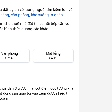
 đất uy tín có lượng người tìm kiếm lớn với
 bằng
,
văn phòng
,
kho xưởng
,
ở ghép
.
n cho thuê nhà đất thì cơ hội tiếp cận với
các hình thức quảng cáo khác.
Văn phòng
Mặt bằng
3.216+
3.491+
thuê dán ở trước nhà, cột điện, góc tường khá
ất động sản giúp tôi vừa xem được nhiều tin
 của mình.