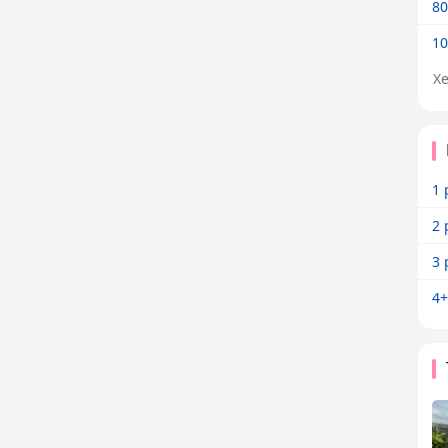
80
10
X
1 
2 
3 
4+