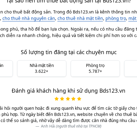
Tại sao nên tìm thuê bất động sản tại Bds123.vn?
in cho thuê bất động sản. Trong đó Bds123.vn là kênh thông tin nhà
,
cho thuê nhà nguyên căn
,
cho thuê nhà mặt tiền
,
phòng trọ
,
mặt
ong phú, tha hồ để bạn lựa chọn. Ngoài ra, nếu có nhu cầu đăng ti
ch diễn ra nhanh chóng, hiệu quả và tiết kiệm chi phí hơn so với 
Số lượng tin đăng tại các chuyên mục
ăn
Nhà mặt tiền
Phòng trọ
3.622+
5.787+
Đánh giá khách hàng khi sử dụng Bds123.vn
ải hỏi người quen hoặc đi xung quanh khu vực để tìm các tờ giấy cho 
 phù hợp. Từ ngày biết đến Bds123.vn, website chuyên về cho thuê b
có thể so sánh giá, nhờ vậy dễ dàng tìm được căn nhà đúng nhu cầu
Anh Hải
(người thuê nhà tại TPHCM)