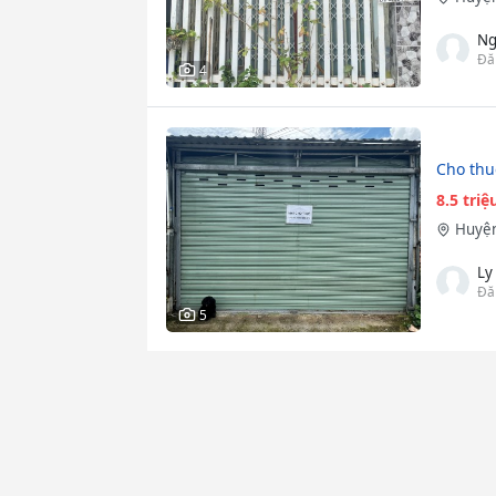
Ng
Đă
4
Cho thu
8.5 tri
Huyện
Ly
Đă
5