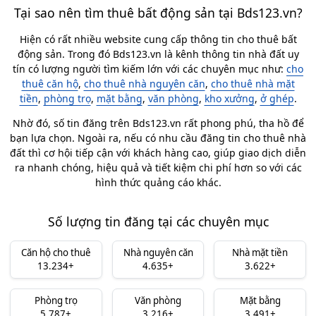
Tại sao nên tìm thuê bất động sản tại Bds123.vn?
Hiện có rất nhiều website cung cấp thông tin cho thuê bất
động sản. Trong đó Bds123.vn là kênh thông tin nhà đất uy
tín có lượng người tìm kiếm lớn với các chuyên mục như:
cho
thuê căn hộ
,
cho thuê nhà nguyên căn
,
cho thuê nhà mặt
tiền
,
phòng trọ
,
mặt bằng
,
văn phòng
,
kho xưởng
,
ở ghép
.
Nhờ đó, số tin đăng trên Bds123.vn rất phong phú, tha hồ để
bạn lựa chọn. Ngoài ra, nếu có nhu cầu đăng tin cho thuê nhà
đất thì cơ hội tiếp cận với khách hàng cao, giúp giao dịch diễn
ra nhanh chóng, hiệu quả và tiết kiệm chi phí hơn so với các
hình thức quảng cáo khác.
Số lượng tin đăng tại các chuyên mục
Căn hộ cho thuê
Nhà nguyên căn
Nhà mặt tiền
13.234+
4.635+
3.622+
Phòng trọ
Văn phòng
Mặt bằng
5.787+
3.216+
3.491+