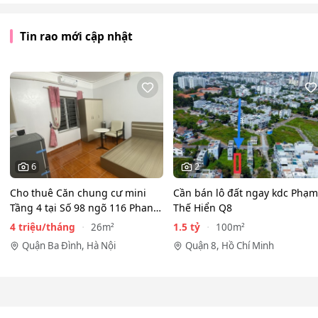
Tin rao mới cập nhật
6
2
Cho thuê Căn chung cư mini
Cần bán lô đất ngay kdc Phạm
Tầng 4 tại Số 98 ngõ 116 Phan
Thế Hiển Q8
Kế Bính, Cống Vị, Ba…
4 triệu/tháng
1.5 tỷ
26m²
100m²
Quận Ba Đình, Hà Nội
Quận 8, Hồ Chí Minh