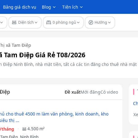
Bảng giá dịch vụ
Blog
Tiện ích
Diện tích
0 phòng ngủ
Hướng
Thị xã Tam Điệp
ã Tam Điệp Giá Rẻ T08/2026
Điệp Ninh Bình, nhà mặt tiền, tất cả các tin đăng cho thuê nhà mặt tiề
 Điệp
Đề xuất
Mới đăng
Có video
Ch
hủ cho thuê 4500 m làm văn phòng, kinh doanh, kho
X
siêu thị …
u/tháng
4.500 m²
 Tam Điệp, Ninh Bình