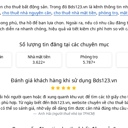
in cho thuê bất động sản. Trong đó Bds123.vn là kênh thông tin nhà
,
cho thuê nhà nguyên căn
,
cho thuê nhà mặt tiền
,
phòng trọ
,
mặt
ong phú, tha hồ để bạn lựa chọn. Ngoài ra, nếu có nhu cầu đăng ti
ch diễn ra nhanh chóng, hiệu quả và tiết kiệm chi phí hơn so với 
Số lượng tin đăng tại các chuyên mục
ăn
Nhà mặt tiền
Phòng trọ
3.622+
5.787+
Đánh giá khách hàng khi sử dụng Bds123.vn
ải hỏi người quen hoặc đi xung quanh khu vực để tìm các tờ giấy cho 
 phù hợp. Từ ngày biết đến Bds123.vn, website chuyên về cho thuê b
có thể so sánh giá, nhờ vậy dễ dàng tìm được căn nhà đúng nhu cầu
Anh Hải
(người thuê nhà tại TPHCM)