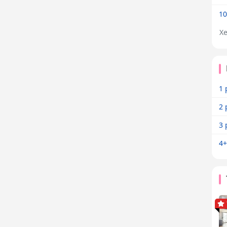
10
X
1 
2 
3 
4+