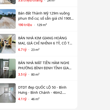
5.8 triệu/tháng
24 m²
Bán đất Thành Mỹ 129m vuông
phun thổ cư, sổ sẵn giá chỉ 190tr
bao sổ
190 triệu
129 m²
BÁN NHÀ KIM GIANG HOÀNG
MAI, GIÁ CHỈ NHỈNH 6 TỶ, CÓ THỂ
THƯƠNG LƯỢNG
6.7 tỷ
23 m²
BÁN NHÀ MẶT TIỀN HÀM NGHI
PHƯỜNG BÌNH ĐỊNH TỈNH GIA
LAI (MỚI )
3.5 tỷ
80 m²
DTDT đẹp QUỐC LỘ 50 - Bình
Hưng - Bình Chánh - 46m2.
Nhỉnh 4T.y. HXH
4.1 tỷ
46 m²