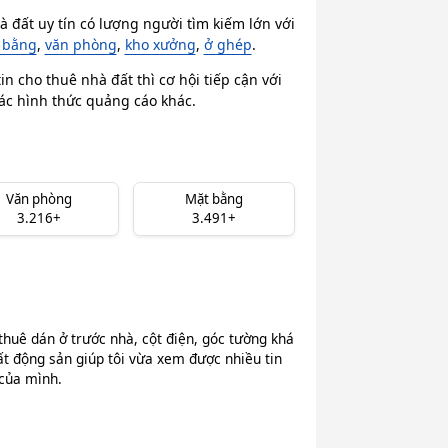
 đất uy tín có lượng người tìm kiếm lớn với
 bằng
,
văn phòng
,
kho xưởng
,
ở ghép
.
n cho thuê nhà đất thì cơ hội tiếp cận với
các hình thức quảng cáo khác.
Văn phòng
Mặt bằng
3.216+
3.491+
thuê dán ở trước nhà, cột điện, góc tường khá
ất động sản giúp tôi vừa xem được nhiều tin
 của mình.