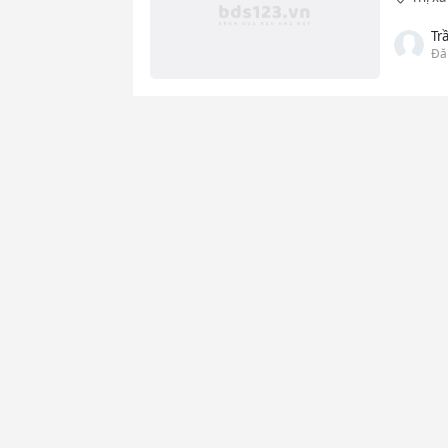
Tr
Đă