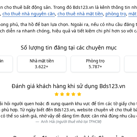
in cho thuê bất động sản. Trong đó Bds123.vn là kênh thông tin nhà
,
cho thuê nhà nguyên căn
,
cho thuê nhà mặt tiền
,
phòng trọ
,
mặt
ong phú, tha hồ để bạn lựa chọn. Ngoài ra, nếu có nhu cầu đăng ti
ch diễn ra nhanh chóng, hiệu quả và tiết kiệm chi phí hơn so với 
Số lượng tin đăng tại các chuyên mục
ăn
Nhà mặt tiền
Phòng trọ
3.622+
5.787+
Đánh giá khách hàng khi sử dụng Bds123.vn
ải hỏi người quen hoặc đi xung quanh khu vực để tìm các tờ giấy cho 
 phù hợp. Từ ngày biết đến Bds123.vn, website chuyên về cho thuê b
có thể so sánh giá, nhờ vậy dễ dàng tìm được căn nhà đúng nhu cầu
Anh Hải
(người thuê nhà tại TPHCM)