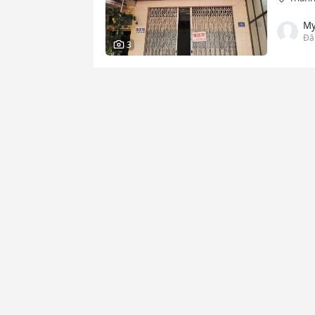
My
Đă
3