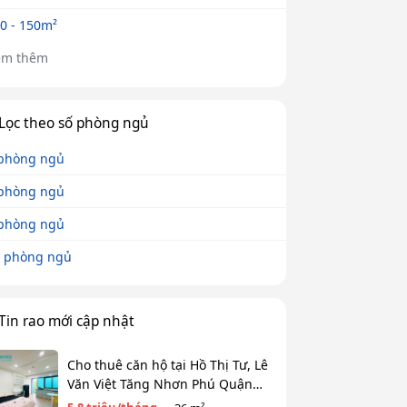
0 - 150m²
em thêm
Lọc theo số phòng ngủ
phòng ngủ
phòng ngủ
phòng ngủ
 phòng ngủ
Tin rao mới cập nhật
Cho thuê căn hộ tại Hồ Thị Tư, Lê
Văn Việt Tăng Nhơn Phú Quận
9(cũ) Thủ Đức giá 5,8tr diện tích