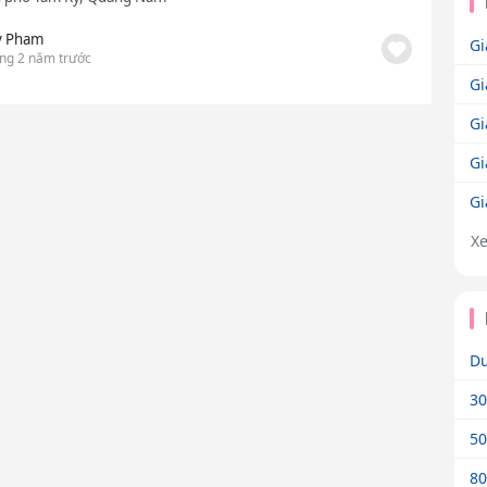
 Pham
Gi
ng 2 năm trước
Gi
Gi
Gi
Gi
X
Dư
30
50
80