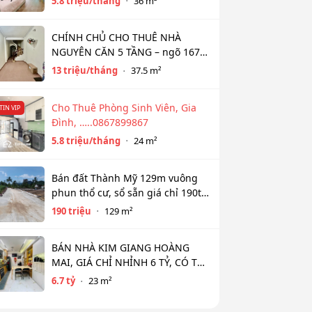
5.8 triệu/tháng
36 m²
36m2
CHÍNH CHỦ CHO THUÊ NHÀ
NGUYÊN CĂN 5 TẦNG – ngõ 167
Đồng Cổ, Tây Hồ
13 triệu/tháng
37.5 m²
Cho Thuê Phòng Sinh Viên, Gia
TIN VIP
Đình, …..0867899867
5.8 triệu/tháng
24 m²
Bán đất Thành Mỹ 129m vuông
phun thổ cư, sổ sẵn giá chỉ 190tr
bao sổ
190 triệu
129 m²
BÁN NHÀ KIM GIANG HOÀNG
MAI, GIÁ CHỈ NHỈNH 6 TỶ, CÓ THỂ
THƯƠNG LƯỢNG
6.7 tỷ
23 m²