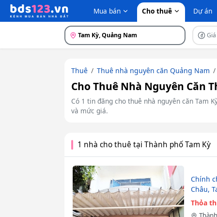
Mua bán
Cho thuê
Dự án
Tam Kỳ, Quảng Nam
Giá
Thuê
Thuê nhà nguyên căn Quảng Nam
Cho Thuê Nhà Nguyên Căn Th
Có 1 tin đăng cho thuê nhà nguyên căn Tam Kỳ g
và mức giá.
1 nhà cho thuê tại Thành phố Tam Kỳ
Chính c
Châu, 
Thỏa t
Thành