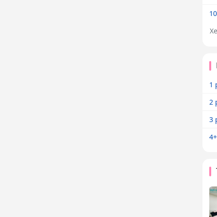
10
X
1 
2 
3 
4+