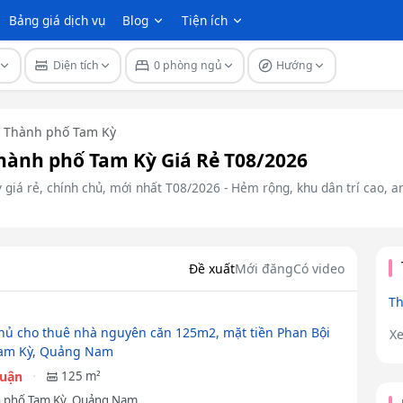
Bảng giá dịch vụ
Blog
Tiện ích
Diện tích
0 phòng ngủ
Hướng
Thành phố Tam Kỳ
ành phố Tam Kỳ Giá Rẻ T08/2026
iá rẻ, chính chủ, mới nhất T08/2026 - Hẻm rộng, khu dân trí cao, an 
Đề xuất
Mới đăng
Có video
Th
hủ cho thuê nhà nguyên căn 125m2, mặt tiền Phan Bội
X
Tam Kỳ, Quảng Nam
huận
125 m²
 phố Tam Kỳ, Quảng Nam