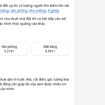
 đất uy tín có lượng người tìm kiếm lớn với
 bằng
,
văn phòng
,
kho xưởng
,
ở ghép
.
n cho thuê nhà đất thì cơ hội tiếp cận với
các hình thức quảng cáo khác.
Văn phòng
Mặt bằng
3.216+
3.491+
thuê dán ở trước nhà, cột điện, góc tường khá
ất động sản giúp tôi vừa xem được nhiều tin
 của mình.