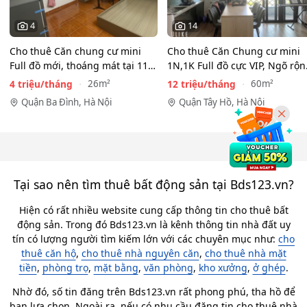
4
14
Cho thuê Căn chung cư mini
Cho thuê Căn Chung cư mini
Full đồ mới, thoáng mát tại 116
1N,1K Full đồ cực VIP, Ngõ rộ
Phan Kế Bính, Ba…
View toàn mặt hồ…
4 triệu/tháng
12 triệu/tháng
26m²
60m²
Quận Ba Đình, Hà Nội
Quận Tây Hồ, Hà Nội
Tại sao nên tìm thuê bất động sản tại Bds123.vn?
Hiện có rất nhiều website cung cấp thông tin cho thuê bất
động sản. Trong đó Bds123.vn là kênh thông tin nhà đất uy
tín có lượng người tìm kiếm lớn với các chuyên mục như:
cho
thuê căn hộ
,
cho thuê nhà nguyên căn
,
cho thuê nhà mặt
tiền
,
phòng trọ
,
mặt bằng
,
văn phòng
,
kho xưởng
,
ở ghép
.
Nhờ đó, số tin đăng trên Bds123.vn rất phong phú, tha hồ để
bạn lựa chọn. Ngoài ra, nếu có nhu cầu đăng tin cho thuê nhà