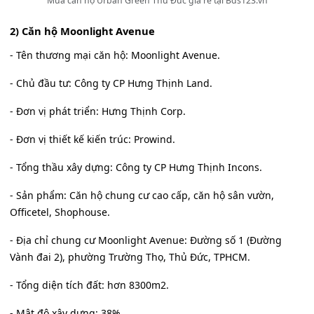
Mua căn hộ Urban Green Thủ Đức giá rẻ tại Bds123.vn
2) Căn hộ Moonlight Avenue
- Tên thương mại căn hộ: Moonlight Avenue.
- Chủ đầu tư: Công ty CP Hưng Thịnh Land.
- Đơn vị phát triển: Hưng Thịnh Corp.
- Đơn vị thiết kế kiến trúc: Prowind.
- Tổng thầu xây dựng: Công ty CP Hưng Thịnh Incons.
- Sản phẩm: Căn hộ chung cư cao cấp, căn hộ sân vườn,
Officetel, Shophouse.
- Địa chỉ chung cư Moonlight Avenue: Đường số 1 (Đường
Vành đai 2), phường Trường Thọ, Thủ Đức, TPHCM.
- Tổng diện tích đất: hơn 8300m2.
- Mật độ xây dựng: 38%.