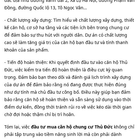
đắc địa như đường Vành đai 2, Xa Lộ Hà Nội, đường Phạm Văn
Đồng, đường Quốc lộ 13, Tô Ngọc Vân…
- Chất lượng xây dựng: Tìm hiểu về chất lượng xây dựng, thiết
kế căn hộ, cơ sở hạ tầng và các tiện ích bên trong chung cư
để đảm bảo sự thu hút với người dân. Dự án có chất lượng
cao sẽ làm tăng giá trị của căn hộ bạn đầu tư và tính thanh
khoản của sản phẩm.
- Tiến độ hoàn thiện: Khi quyết định đầu tư vào căn hộ Thủ
Đức, việc kiểm tra tiến độ hoàn thiện là điều cực kỳ quan
trọng. Đảm bảo bạn theo dõi và đánh giá lịch trình xây dựng
của dự án để đảm bảo rằng nó đang được thực hiện đúng
như dự tính mà chủ đầu tư công bố. Điều này giúp bạn đảm
bảo rằng căn hộ sẽ hoàn thiện và sẵn sàng sử dụng vào thời
điểm dự kiến, đồng thời tránh rủi ro về việc kéo dài thời gian
chờ đợi hoặc thậm chí bị trì hoãn.
Tóm lại, việc
đầu tư mua căn hộ chung cư Thủ Đức
không chỉ
phải tập trung vào tiềm năng sinh lời mà còn phải dành