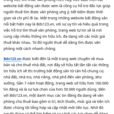
website bất động sản được xem là công cụ hỗ trợ đắc lực giúp
người thuê tìm được văn phòng ưng ý, tiết kiệm được thời
gian và chi phí đi lại. Một trong những website bất động sản
nổi bật hiện nay là Bds123.vn, với sự uy tín và hiệu quả trong
việc hỗ trợ tìm thuê văn phòng, trang web tự tin sẽ là nơi
cung cấp nhiều thông tin hữu ích, đa dạng với các mức giá
thuê khác nhau. Từ đó người thuê dễ dàng tìm được văn
phòng một cách nhanh chóng.
Bds123.vn
được biết đến là một trang web chuyên về mua
bán và cho thuê nhà đất, nơi đây sở hữu tất tần tật các thông
tin hữu ích về thị trường bất động sản từ căn hộ chung cư,
nhà đất, nhà trọ, nhà riêng, nhà phố đến văn phòng, kho
xưởng. Gần 7 năm hoạt động, trang web sở hữu hơn 160.000
tin đăng và là sự lựa chọn của hơn 50.000 người dùng. Đến
với Bds123.vn, một danh mục các tin đăng đa dạng về văn
phòng cho thuê bao gồm vị trí, kích thước, mức giá và tiện ích
được chúng tôi tổng hợp và cập nhật mới liên tục. Nhờ đó
người dùng có thể tìm kiếm và so sánh các lựa chọn dễ dàng.