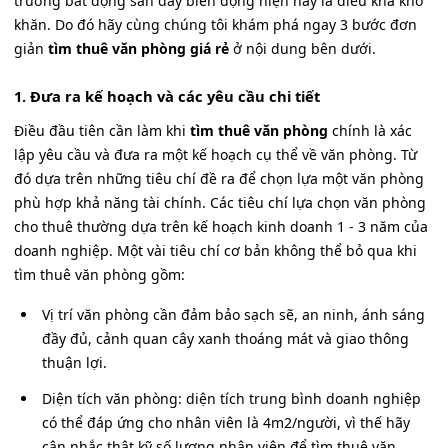
trường bất động sản đầy biến động hiện nay là điều khá khó
khăn. Do đó hãy cùng chúng tôi khám phá ngay 3 bước đơn
giản
tìm thuê văn phòng giá rẻ
ở nội dung bên dưới.
1. Đưa ra kế hoạch và các yêu cầu chi tiết
Điều đầu tiên cần làm khi
tìm thuê văn phòng
chính là xác
lập yêu cầu và đưa ra một kế hoạch cụ thể về văn phòng. Từ
đó dựa trên những tiêu chí đề ra để chọn lựa một văn phòng
phù hợp khả năng tài chính. Các tiêu chí lựa chọn văn phòng
cho thuê thường dựa trên kế hoạch kinh doanh 1 - 3 năm của
doanh nghiệp. Một vài tiêu chí cơ bản không thể bỏ qua khi
tìm thuê văn phòng gồm:
Vị trí văn phòng cần đảm bảo sạch sẽ, an ninh, ánh sáng
đầy đủ, cảnh quan cây xanh thoáng mát và giao thông
thuận lợi.
Diện tích văn phòng: diện tích trung bình doanh nghiệp
có thể đáp ứng cho nhân viên là 4m2/người, vì thế hãy
cân nhắc thật kỹ số lượng nhân viên để tìm thuê văn