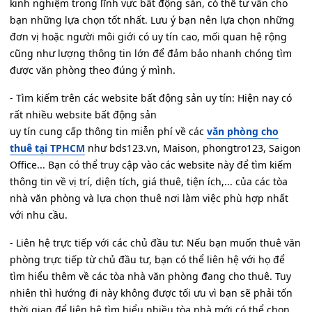
kinh nghiệm trong lĩnh vực bất động sản, có thể tư vấn cho
bạn những lựa chọn tốt nhất. Lưu ý bạn nên lựa chọn những
đơn vị hoặc người môi giới có uy tín cao, mối quan hệ rộng
cũng như lượng thông tin lớn để đảm bảo nhanh chóng tìm
được văn phòng theo đúng ý mình.
- Tìm kiếm trên các website bất động sản uy tín: Hiện nay có
rất nhiều website bất động sản
uy tín cung cấp thông tin miễn phí về các
văn phòng cho
thuê tại TPHCM
như bds123.vn, Maison, phongtro123, Saigon
Office... Bạn có thể truy cập vào các website này để tìm kiếm
thông tin về vị trí, diện tích, giá thuê, tiện ích,... của các tòa
nhà văn phòng và lựa chọn thuê nơi làm việc phù hợp nhất
với nhu cầu.
- Liên hệ trực tiếp với các chủ đầu tư: Nếu bạn muốn thuê văn
phòng trực tiếp từ chủ đầu tư, bạn có thể liên hệ với họ để
tìm hiểu thêm về các tòa nhà văn phòng đang cho thuê. Tuy
nhiên thì hướng đi này không được tối ưu vì bạn sẽ phải tốn
thời gian để liên hệ tìm hiểu nhiều tòa nhà mới có thể chọn