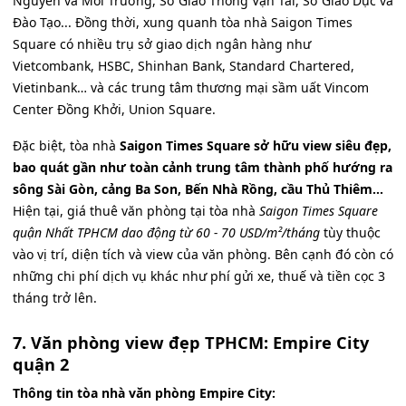
Nguyên và Môi Trường, Sở Giao Thông Vận Tải, Sở Giáo Dục và
Đào Tạo... Đồng thời, xung quanh tòa nhà Saigon Times
Square có nhiều trụ sở giao dịch ngân hàng như
Vietcombank, HSBC, Shinhan Bank, Standard Chartered,
Vietinbank… và các trung tâm thương mại sầm uất Vincom
Center Đồng Khởi, Union Square.
Đặc biệt, tòa nhà
Saigon Times Square sở hữu view siêu đẹp,
bao quát gần như toàn cảnh trung tâm thành phố hướng ra
sông Sài Gòn, cảng Ba Son, Bến Nhà Rồng, cầu Thủ Thiêm...
Hiện tại, giá thuê văn phòng tại tòa nhà
Saigon Times Square
quận Nhất TPHCM dao động từ 60 - 70 USD/m²/tháng
tùy thuộc
vào vị trí, diện tích và view của văn phòng. Bên cạnh đó còn có
những chi phí dịch vụ khác như phí gửi xe, thuế và tiền cọc 3
tháng trở lên.
7. Văn phòng view đẹp TPHCM: Empire City
quận 2
Thông tin tòa nhà văn phòng Empire City: