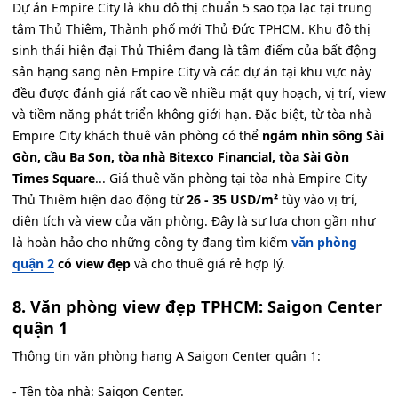
Dự án Empire City là khu đô thị chuẩn 5 sao tọa lạc tại trung
tâm Thủ Thiêm, Thành phố mới Thủ Đức TPHCM. Khu đô thị
sinh thái hiện đại Thủ Thiêm đang là tâm điểm của bất động
sản hạng sang nên Empire City và các dự án tại khu vực này
đều được đánh giá rất cao về nhiều mặt quy hoạch, vị trí, view
và tiềm năng phát triển không giới hạn. Đặc biệt, từ tòa nhà
Empire City khách thuê văn phòng có thể
ngắm nhìn sông Sài
Gòn, cầu Ba Son, tòa nhà Bitexco Financial, tòa Sài Gòn
Times Square
... Giá thuê văn phòng tại tòa nhà Empire City
Thủ Thiêm hiện dao động từ
26 - 35 USD/m²
tùy vào vị trí,
diện tích và view của văn phòng. Đây là sự lựa chọn gần như
là hoàn hảo cho những công ty đang tìm kiếm
văn phòng
quận 2
có view đẹp
và cho thuê giá rẻ hợp lý.
8. Văn phòng view đẹp TPHCM: Saigon Center
quận 1
Thông tin văn phòng hạng A Saigon Center quận 1:
- Tên tòa nhà: Saigon Center.