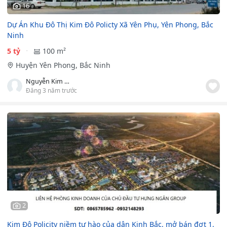
16
Dự Án Khu Đô Thị Kim Đô Policty Xã Yên Phụ, Yên Phong, Bắc
Ninh
5 tỷ
100 m²
Huyện Yên Phong, Bắc Ninh
Nguyễn Kim Dung
Đăng 3 năm trước
2
Kim Đô Policity niềm tự hào của dân Kinh Bắc, mở bán đợt 1,