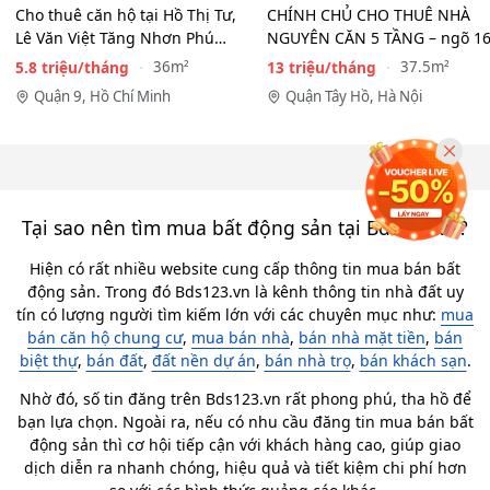
Cho thuê căn hộ tại Hồ Thị Tư,
CHÍNH CHỦ CHO THUÊ NHÀ
Lê Văn Việt Tăng Nhơn Phú
NGUYÊN CĂN 5 TẦNG – ngõ 1
Quận 9(cũ) Thủ…
Đồng Cổ, Tây Hồ
5.8 triệu/tháng
13 triệu/tháng
36m²
37.5m²
Quận 9, Hồ Chí Minh
Quận Tây Hồ, Hà Nội
Tại sao nên tìm mua bất động sản tại Bds123.vn?
Hiện có rất nhiều website cung cấp thông tin mua bán bất
động sản. Trong đó Bds123.vn là kênh thông tin nhà đất uy
tín có lượng người tìm kiếm lớn với các chuyên mục như:
mua
bán căn hộ chung cư
,
mua bán nhà
,
bán nhà mặt tiền
,
bán
biệt thự
,
bán đất
,
đất nền dự án
,
bán nhà trọ
,
bán khách sạn
.
Nhờ đó, số tin đăng trên Bds123.vn rất phong phú, tha hồ để
bạn lựa chọn. Ngoài ra, nếu có nhu cầu đăng tin mua bán bất
động sản thì cơ hội tiếp cận với khách hàng cao, giúp giao
dịch diễn ra nhanh chóng, hiệu quả và tiết kiệm chi phí hơn