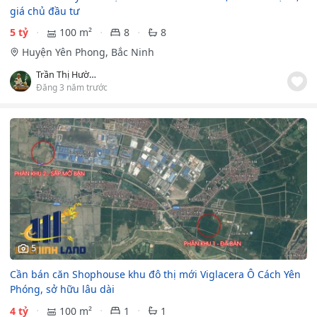
giá chủ đầu tư
5 tỷ
100 m²
8
8
Huyện Yên Phong, Bắc Ninh
Trần Thị Hường
Đăng 3 năm trước
5
Cần bán căn Shophouse khu đô thị mới Viglacera Ô Cách Yên
Phóng, sở hữu lâu dài
4 tỷ
100 m²
1
1