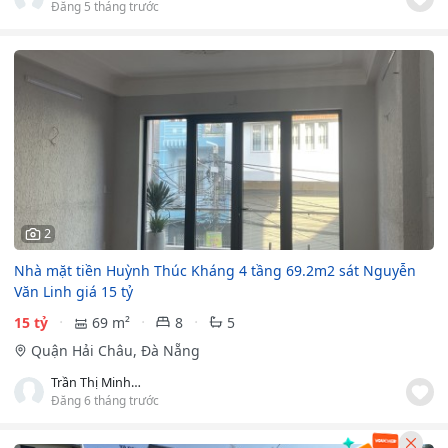
Đăng 5 tháng trước
2
Nhà mặt tiền Huỳnh Thúc Kháng 4 tầng 69.2m2 sát Nguyễn
Văn Linh giá 15 tỷ
15 tỷ
69 m²
8
5
Quận Hải Châu, Đà Nẵng
Trần Thị Minh Thương
Đăng 6 tháng trước