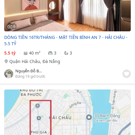
6
DÒNG TIỀN 16TR/THÁNG - MẶT TIỀN BÌNH AN 7 - HẢI CHÂU -
5.5 TỶ
5.5 tỷ
40 m²
3
3
Quận Hải Châu, Đà Nẵng
Nguyễn Đỗ Bảo Ngân
Đăng 19 giờ trước