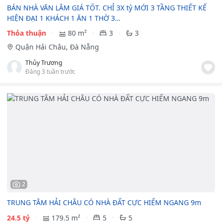
BÁN NHÀ VĂN LÂM GIÁ TỐT. CHỈ 3X tỷ MỚI 3 TẦNG THIẾT KẾ
HIỆN ĐẠI 1 KHÁCH 1 ĂN 1 THỜ 3…
Thỏa thuận
80 m²
3
3
Quận Hải Châu, Đà Nẵng
Thủy Trương
Đăng 3 tuần trước
2
TRUNG TÂM HẢI CHÂU CÓ NHÀ ĐẤT CỰC HIẾM NGANG 9m
24.5 tỷ
179.5 m²
5
5