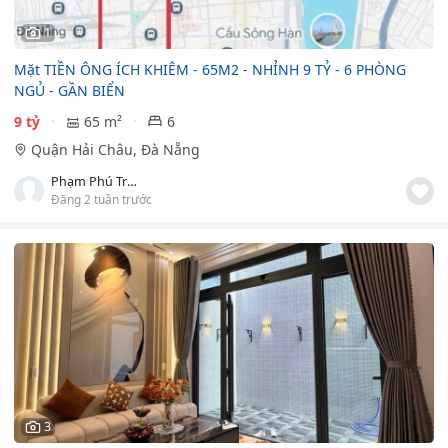
1
Mặt TIỀN ÔNG ÍCH KHIÊM - 65M2 - NHỈNH 9 TỶ - 6 PHÒNG
NGỦ - GẦN BIỂN
9 tỷ
65 m²
6
Quận Hải Châu, Đà Nẵng
Phạm Phú Trọng
Đăng 2 tuần trước
3