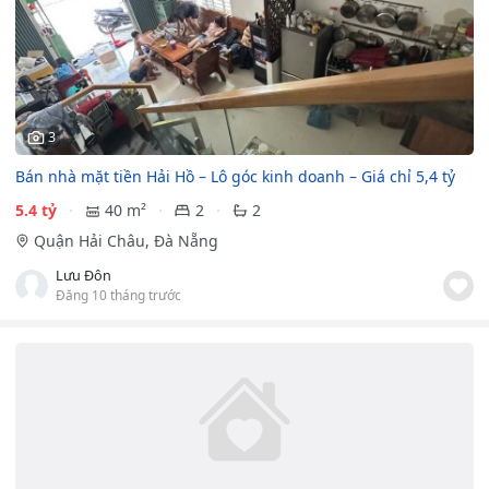
3
Bán nhà mặt tiền Hải Hồ – Lô góc kinh doanh – Giá chỉ 5,4 tỷ
5.4 tỷ
40 m²
2
2
Quận Hải Châu, Đà Nẵng
Lưu Đôn
Đăng 10 tháng trước