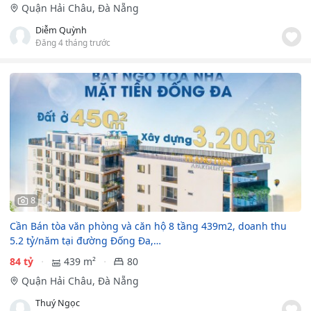
Quận Hải Châu, Đà Nẵng
Diễm Quỳnh
Đăng 4 tháng trước
8
Cần Bán tòa văn phòng và căn hộ 8 tầng 439m2, doanh thu
5.2 tỷ/năm tại đường Đống Đa,…
84 tỷ
439 m²
80
Quận Hải Châu, Đà Nẵng
Thuý Ngọc