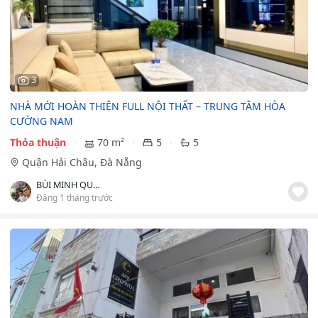
3
NHÀ MỚI HOÀN THIỆN FULL NỘI THẤT – TRUNG TÂM HÒA
CƯỜNG NAM
Thỏa thuận
70 m²
5
5
Quận Hải Châu, Đà Nẵng
BÙI MINH QUYNH
Đăng 1 tháng trước