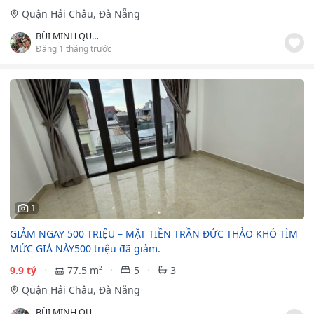
Quận Hải Châu, Đà Nẵng
BÙI MINH QUYNH
Đăng 1 tháng trước
1
GIẢM NGAY 500 TRIỆU – MẶT TIỀN TRẦN ĐỨC THẢO KHÓ TÌM
MỨC GIÁ NÀY500 triệu đã giảm.
9.9 tỷ
77.5 m²
5
3
Quận Hải Châu, Đà Nẵng
BÙI MINH QUYNH