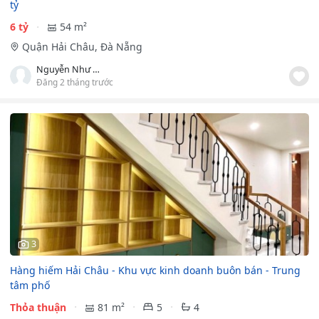
tỷ
6 tỷ
54 m²
Quận Hải Châu, Đà Nẵng
Nguyễn Như Thùy Nhung
Đăng 2 tháng trước
3
Hàng hiếm Hải Châu - Khu vực kinh doanh buôn bán - Trung
tâm phố
Thỏa thuận
81 m²
5
4