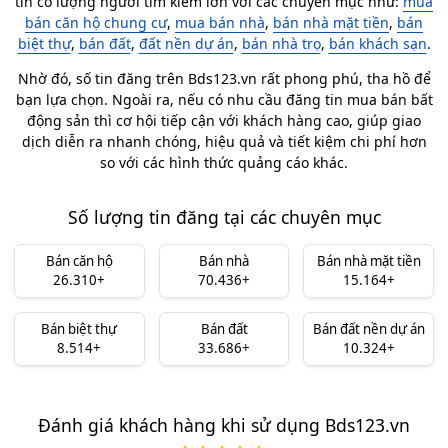
tín có lượng người tìm kiếm lớn với các chuyên mục như:
mua
bán căn hộ chung cư
,
mua bán nhà
,
bán nhà mặt tiền
,
bán
biệt thự
,
bán đất
,
đất nền dự án
,
bán nhà trọ
,
bán khách sạn
.
Nhờ đó, số tin đăng trên Bds123.vn rất phong phú, tha hồ để
bạn lựa chọn. Ngoài ra, nếu có nhu cầu đăng tin mua bán bất
động sản thì cơ hội tiếp cận với khách hàng cao, giúp giao
dịch diễn ra nhanh chóng, hiệu quả và tiết kiệm chi phí hơn
so với các hình thức quảng cáo khác.
Số lượng tin đăng tại các chuyên mục
Bán căn hộ
Bán nhà
Bán nhà mặt tiền
26.310+
70.436+
15.164+
Bán biệt thự
Bán đất
Bán đất nền dự án
8.514+
33.686+
10.324+
Đánh giá khách hàng khi sử dụng Bds123.vn