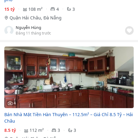
15 tỷ
108 m²
4
3
Quận Hải Châu, Đà Nẵng
Nguyễn Hùng
Đăng 11 tháng trước
4
Bán Nhà Mặt Tiền Hàn Thuyên – 112.5m² – Giá Chỉ 8.5 Tỷ – Hải
Châu
8.5 tỷ
112 m²
3
3