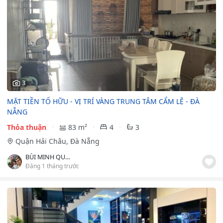
3
MẶT TIỀN TỐ HỮU - VỊ TRÍ VÀNG TRUNG TÂM CẨM LỆ - ĐÀ
NẴNG
Thỏa thuận
83 m²
4
3
Quận Hải Châu, Đà Nẵng
BÙI MINH QUYNH
Đăng 1 tháng trước