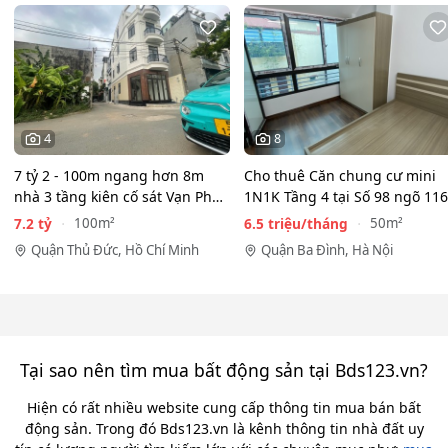
4
8
7 tỷ 2 - 100m ngang hơn 8m
Cho thuê Căn chung cư mini
nhà 3 tầng kiên cố sát Vạn Phúc
1N1K Tầng 4 tại Số 98 ngõ 116
City - HẺM XE HƠI…
Phan Kế Bính, Ba Đình.…
7.2 tỷ
6.5 triệu/tháng
100m²
50m²
Quận Thủ Đức, Hồ Chí Minh
Quận Ba Đình, Hà Nội
Tại sao nên tìm mua bất động sản tại Bds123.vn?
Hiện có rất nhiều website cung cấp thông tin mua bán bất
động sản. Trong đó Bds123.vn là kênh thông tin nhà đất uy