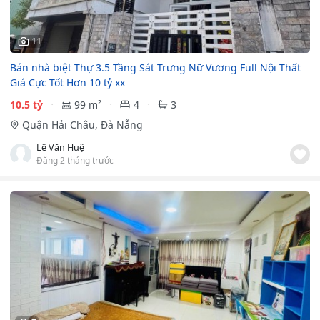
11
Bán nhà biệt Thự 3.5 Tầng Sát Trưng Nữ Vương Full Nội Thất
Giá Cực Tốt Hơn 10 tỷ xx
10.5 tỷ
99 m²
4
3
Quận Hải Châu, Đà Nẵng
Lê Văn Huệ
Đăng 2 tháng trước