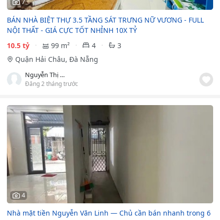
7
BÁN NHÀ BIỆT THỰ 3.5 TẦNG SÁT TRƯNG NỮ VƯƠNG - FULL
NỘI THẤT - GIÁ CỰC TỐT NHỈNH 10X TỶ
10.5 tỷ
99 m²
4
3
Quận Hải Châu, Đà Nẵng
Nguyễn Thị Ngọc Bảo
Đăng 2 tháng trước
4
Nhà mặt tiền Nguyễn Văn Linh — Chủ cần bán nhanh trong 6