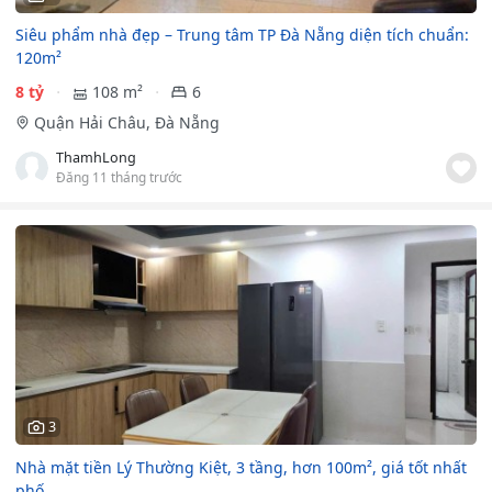
Siêu phẩm nhà đẹp – Trung tâm TP Đà Nẵng diện tích chuẩn:
120m²
8 tỷ
108 m²
6
Quận Hải Châu, Đà Nẵng
ThamhLong
Đăng 11 tháng trước
3
Nhà mặt tiền Lý Thường Kiệt, 3 tầng, hơn 100m², giá tốt nhất
phố