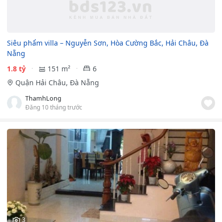
Siêu phẩm villa – Nguyễn Sơn, Hòa Cường Bắc, Hải Châu, Đà
Nẵng
1.8 tỷ
151 m²
6
Quận Hải Châu, Đà Nẵng
ThamhLong
Đăng 10 tháng trước
3