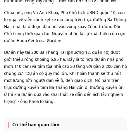
được khởi công xây dựng” - một cán bộ Sở GTVT nhận xét.
Chưa hết, ông Vũ Anh Khoa, Phó Chủ tịch UBND quận 10, còn
lo ngại về viễn cảnh kẹt xe gia tăng trên trục đường Ba Tháng
Hai, nhất là ở đoạn đầu nối vào vòng xoay Công trường Dân
Chủ trong thời gian tới. Nguyên nhân là sự xuất hiện của cụm
dự án Hado Centrosa Garden.
Dự án này tại 200 Ba Tháng Hai (phường 12, quận 10) được
giới thiệu rộng khoảng 6,85 ha. Đây là tổ hợp dự án nhà phố
(hơn 110 căn) và tám tòa nhà cao 30 tầng với gần 2.200 căn hộ
chung cư. “Dự án có quy mô lớn. Khi hoàn thành sẽ thu hút
một lượng lớn người dân về ở, đến giao dịch. Nó nằm trên
trục đường xuyên tâm Ba Tháng Hai vốn dĩ thường xuyên ùn
ứ thì khi dự án đưa vào khai thác sẽ dẫn đến ách tắc nghiêm
trọng” - ông Khoa lo lắng.
Có thể bạn quan tâm