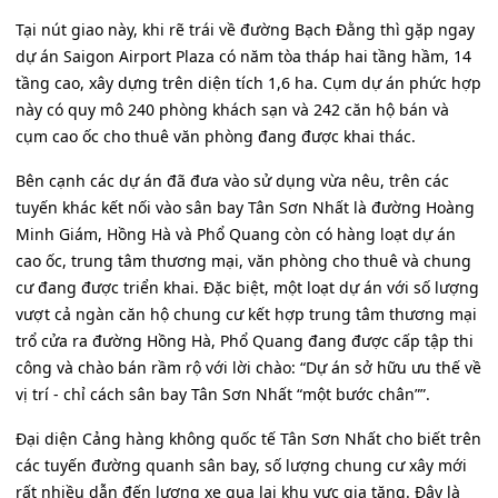
Tại nút giao này, khi rẽ trái về đường Bạch Đằng thì gặp ngay
dự án Saigon Airport Plaza có năm tòa tháp hai tầng hầm, 14
tầng cao, xây dựng trên diện tích 1,6 ha. Cụm dự án phức hợp
này có quy mô 240 phòng khách sạn và 242 căn hộ bán và
cụm cao ốc cho thuê văn phòng đang được khai thác.
Bên cạnh các dự án đã đưa vào sử dụng vừa nêu, trên các
tuyến khác kết nối vào sân bay Tân Sơn Nhất là đường Hoàng
Minh Giám, Hồng Hà và Phổ Quang còn có hàng loạt dự án
cao ốc, trung tâm thương mại, văn phòng cho thuê và chung
cư đang được triển khai. Đặc biệt, một loạt dự án với số lượng
vượt cả ngàn căn hộ chung cư kết hợp trung tâm thương mại
trổ cửa ra đường Hồng Hà, Phổ Quang đang được cấp tập thi
công và chào bán rầm rộ với lời chào: “Dự án sở hữu ưu thế về
vị trí - chỉ cách sân bay Tân Sơn Nhất “một bước chân””.
Đại diện Cảng hàng không quốc tế Tân Sơn Nhất cho biết trên
các tuyến đường quanh sân bay, số lượng chung cư xây mới
rất nhiều dẫn đến lượng xe qua lại khu vực gia tăng. Đây là