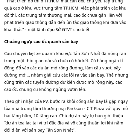
“Phát triển đô thị ở TP.HCM mất cân đối, chủ yếu tập trung
quá cao ở khu vực trung tâm TP.HCM. Việc phát triển các khu
đô thị, các trung tâm thương mại, cao ốc chưa gắn liền với
phát triển giao thông dẫn đến ùn tắc giao thông khi đưa vào
khai thác” - một lãnh đạo Sở GTVT cho biết.
Choáng ngợp cao ốc quanh sân bay
Câu chuyện kẹt xe quanh khu vực Tân Sơn Nhất đã nóng ran
trong một thời gian dài và chưa có hồi kết. Có hàng ngàn tỉ
đồng đổ vào các dự án mở rộng đường, làm cầu vượt, xây
đường mới… nhằm giải cứu các lối ra vào sân bay. Thế nhưng
cũng trên các tuyến đường dự kiến được mở rộng này, các
cao ốc, chung cư không ngừng vươn lên.
Theo ghi nhận của PV, bước ra khỏi cổng sân bay là gặp ngay
tòa nhà trung tâm thương mại Parkson - C.T Plaza với quy mô
hai tầng hầm, 10 tầng cao. Chủ dự án này tự hào giới thiệu
“dự án tọa lạc tại vị trí đắc địa và vô cùng thuận lợi khi nằm
đối diện với sân bay Tân Sơn Nhất”.