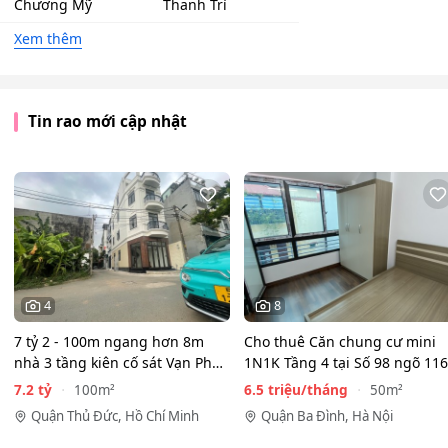
Chương Mỹ
Thanh Trì
Xem thêm
Tin rao mới cập nhật
4
8
7 tỷ 2 - 100m ngang hơn 8m
Cho thuê Căn chung cư mini
nhà 3 tầng kiên cố sát Vạn Phúc
1N1K Tầng 4 tại Số 98 ngõ 116
City - HẺM XE HƠI…
Phan Kế Bính, Ba Đình.…
7.2 tỷ
6.5 triệu/tháng
100m²
50m²
Quận Thủ Đức, Hồ Chí Minh
Quận Ba Đình, Hà Nội