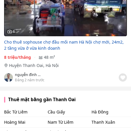
6
Cho thuê sophouse chợ đầu mối nam Hà Nội chợ mới, 24m2,
2 tầng vừa ở vừa kinh doanh
8 triệu/tháng
48 m²
Huyện Thanh Oai, Hà Nội
nguyễn đình quang
Đăng 2 năm trước
Thuê mặt bằng gần Thanh Oai
Bắc Từ Liêm
Cầu Giấy
Hà Đông
Hoàng Mai
Nam Từ Liêm
Thanh Xuân