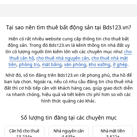
Tại sao nên tìm thuê bất động sản tại Bds123.vn?
Hiện có rất nhiều website cung cấp thông tin cho thuê bất
động sản. Trong đó Bds123.vn là kênh thông tin nhà đất uy
tín có lượng người tìm kiếm lớn với các chuyên mục như:
cho
thuê căn hộ
,
cho thuê nhà nguyên căn
,
cho thuê nhà mặt
tiền
,
phòng trọ
,
mặt bằng
,
văn phòng
,
kho xưởng
,
ở ghép
.
Nhờ đó, số tin đăng trên Bds123.vn rất phong phú, tha hồ để
bạn lựa chọn. Ngoài ra, nếu có nhu cầu đăng tin cho thuê nhà
đất thì cơ hội tiếp cận với khách hàng cao, giúp giao dịch diễn
ra nhanh chóng, hiệu quả và tiết kiệm chi phí hơn so với các
hình thức quảng cáo khác.
Số lượng tin đăng tại các chuyên mục
Căn hộ cho thuê
Nhà nguyên căn
Nhà mặt tiền
13.234+
4.635+
3.622+