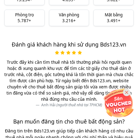
Phòng trọ
Văn phòng
Mặt bằng
5.787+
3.216+
3.491+
Đánh giá khách hàng khi sử dụng Bds123.vn
Trước đây khi cần tìm thuê nhà tôi thường phải hỏi người quen
hoặc đi xung quanh khu vực để tìm các tờ giấy cho thuê dán ở
trước nhà, cột điện, góc tường khá là tốn thời gian mà chưa chắc
tìm được căn phù hợp. Từ ngày biết đến Bds123.vn, website
chuyên về cho thuê bất động sản giúp tôi vừa xem được nhiều
tin đăng vừa có thể so sánh giá, nhờ vậy dễ dàng tìm được căn
nhà đúng nhu cầu của mình.
Anh Hải
(người thuê nhà tại TPHCM)
Bạn muốn đăng tin cho thuê bất động sản?
Đăng tin trên Bds123.vn giúp tiếp cận khách hàng có nhu cầu
thuê nhà mỗi ngày nhanh chóng với chi phí thấp và hiệu quả