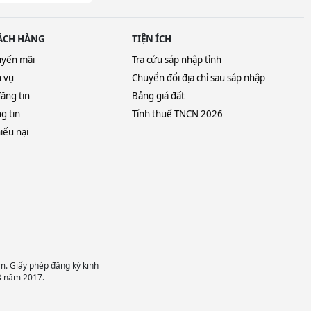
ÁCH HÀNG
TIỆN ÍCH
uyến mãi
Tra cứu sáp nhập tỉnh
h vụ
Chuyển đổi địa chỉ sau sáp nhập
ăng tin
Bảng giá đất
g tin
Tính thuế TNCN 2026
iếu nại
m. Giấy phép đăng ký kinh
3 năm 2017.