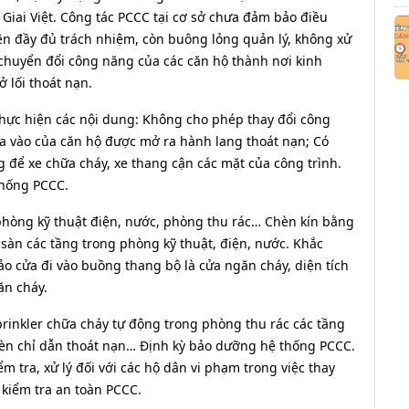
 Giai Việt. Công tác PCCC tại cơ sở chưa đảm bảo điều
ện đầy đủ trách nhiệm, còn buông lỏng quản lý, không xử
 chuyển đổi công năng của các căn hộ thành nơi kinh
 lối thoát nạn.
thực hiện các nội dung: Không cho phép thay đổi công
ra vào của căn hộ được mở ra hành lang thoát nạn; Có
 để xe chữa cháy, xe thang cận các mặt của công trình.
 thống PCCC.
 phòng kỹ thuật điện, nước, phòng thu rác… Chèn kín bằng
n sàn các tầng trong phòng kỹ thuật, điện, nước. Khắc
o cửa đi vào buồng thang bộ là cửa ngăn cháy, diện tích
ăn cháy.
prinkler chữa cháy tự động trong phòng thu rác các tầng
 đèn chỉ dẫn thoát nạn… Định kỳ bảo dưỡng hệ thống PCCC.
 tra, xử lý đối với các hộ dân vi phạm trong việc thay
 kiểm tra an toàn PCCC.