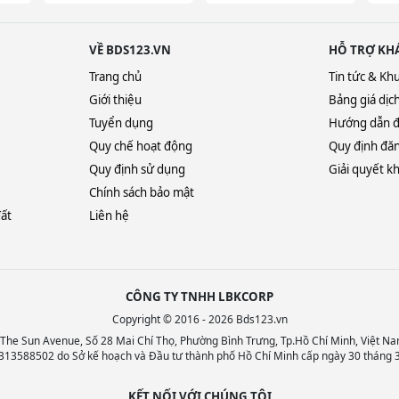
VỀ BDS123.VN
HỖ TRỢ KH
Trang chủ
Tin tức & Kh
Giới thiệu
Bảng giá dịc
Tuyển dụng
Hướng dẫn đ
Quy chế hoạt động
Quy định đăn
Quy định sử dụng
Giải quyết kh
Chính sách bảo mật
đất
Liên hệ
CÔNG TY TNHH LBKCORP
Copyright © 2016 - 2026 Bds123.vn
, The Sun Avenue, Số 28 Mai Chí Thọ, Phường Bình Trưng, Tp.Hồ Chí Minh, Việt Na
313588502 do Sở kế hoạch và Đầu tư thành phố Hồ Chí Minh cấp ngày 30 tháng 
KẾT NỐI VỚI CHÚNG TÔI