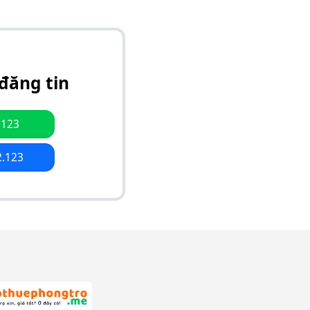
đăng tin
.123
2.123