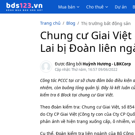
Mua bán
Cho thuê
Dự án
B
Trang chủ
Blog
Thị trường bất động sản
Chung cư Giai Việ
Lai bị Đoàn liên n
Được đăng bởi
Huỳnh Hương - LBKCorp
Cập nhật: Thứ năm, 16:57 09/06/2022
Công tác PCCC tại cơ sở chưa đảm bảo điều kiện a
nhiệm, còn buông lỏng quản lý. Đây là kết luận c
kiểm tra 6 Block tại chung cư Giai Việt.
Theo đoàn kiểm tra: Chung cư Giai Việt, số 8
do Cty CP Giai Việt (Công ty con của Cty CP Qu
phản ánh về hiện trạng xuống cấp, ô nhiễm, v
Cụ thể, Đoàn kiểm tra liên ngành của Bộ Công 