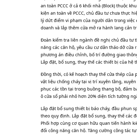
an toàn PCCC ở cả 6 khối nhà (Block) thuộc khu
kiện an toàn về PCCC, chủ đầu tư chưa thực hi
lý dứt điểm vi phạm của người dân trong việc
doanh và lắp thêm cửa mở ra hành lang cản trở
Đoàn kiểm tra liên ngành đề nghị chủ đầu tư 
năng các căn hộ, yêu cầu cư dân tháo dở cửa 
phương án điều chỉnh, bố trí đường giao thông
Lắp đặt, bổ sung, thay thế các thiết bị của hệ
Đồng thời, có kế hoạch thay thế cửa thép của
vật liệu chống cháy tại vị trí xuyên tầng, xuyê
phục các tồn tại trong buồng thang bộ, đảm bả
ô cửa sổ phải nhỏ hơn 20% diện tích tường ng
Lắp đặt bổ sung thiết bị báo cháy, đầu phun s
theo quy định. Lắp đặt bổ sung, thay thế các
Phối hợp cùng cơ quan hữu quan tiến hành kiểm
đổi công năng căn hộ. Tăng cường công tác tự