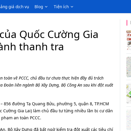
ảng giá dịch vụ
Blog
Tiện ích
t của Quốc Cường Gia
gành thanh tra
n toàn về PCCC, chủ đầu tư chưa thực hiện đầy đủ trách
ủa Đoàn liên ngành Bộ Xây Dựng, Bộ Công An sau khi đột xuất
54 – 856 đường Tạ Quang Bửu, phường 5, quận 8, TP.HCM
ốc Cường Gia Lai) làm chủ đầu tư từng nhiều lần bị cư dân
i phạm an toàn PCCC.
An, Bộ Xây Dựng đã bất ngờ kiểm tra đột xuất các tiêu chí