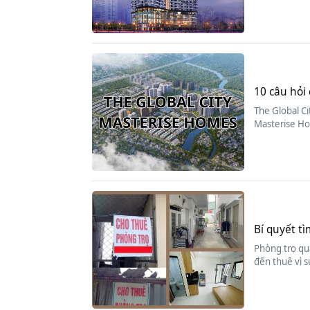
10 câu hỏi 
The Global Ci
Masterise Ho
Bí quyết tì
Phòng trọ quậ
đến thuê vì s