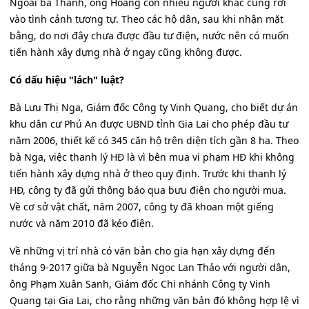
Ngoài bà Thanh, ông Hoàng còn nhiều người khác cũng rơi
vào tình cảnh tương tự. Theo các hộ dân, sau khi nhận mặt
bằng, do nơi đây chưa được đầu tư điện, nước nên có muốn
tiến hành xây dựng nhà ở ngay cũng không được.
Có dấu hiệu "lách" luật?
Bà Lưu Thị Nga, Giám đốc Công ty Vinh Quang, cho biết dự án
khu dân cư Phú An được UBND tỉnh Gia Lai cho phép đầu tư
năm 2006, thiết kế có 345 căn hộ trên diện tích gần 8 ha. Theo
bà Nga, việc thanh lý HĐ là vì bên mua vi phạm HĐ khi không
tiến hành xây dựng nhà ở theo quy định. Trước khi thanh lý
HĐ, công ty đã gửi thông báo qua bưu điện cho người mua.
Về cơ sở vật chất, năm 2007, công ty đã khoan một giếng
nước và năm 2010 đã kéo điện.
Về những vị trí nhà có văn bản cho gia hạn xây dựng đến
tháng 9-2017 giữa bà Nguyễn Ngọc Lan Thảo với người dân,
ông Phạm Xuân Sanh, Giám đốc Chi nhánh Công ty Vinh
Quang tại Gia Lai, cho rằng những văn bản đó không hợp lệ vì