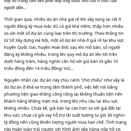
hay xa trung tâm đều phải đáp ứng được nhu cầu ở thực của
người dân…
Thời gian qua, nhiều dự án nhà giá rẻ khi xây xong lại rất ít
người đăng ký mua mặc dù có giá khá mềm, thấp hơn nhiều
so với một số dự án cùng loại trên thị trường. Theo thông tin
từ Sở Xây dựng Hà Nội, một số dự án nhà ở giá rẻ tại khu vực
huyện Quốc Oai, huyện Hoài Đức sau khi mở bán, số người
đăng ký không nhiều, trong khi quy mô dự án lên tới trên
dưới hàng trăm, hàng nghìn căn hộ với giá bán từ gần 10
triệu đồng đến 14 triệu đồng/ m2…
Nguyên nhân các dự án này chịu cảnh “chợ chiều” như vậy là
do dự án ở khá xa trung tâm thành phố, việc kết nối bằng
phương tiện giao thông công cộng lại không thuận tiện nên
khách hàng không mặn mà, trong khi nhu cầu tại khu vực
không nhiều. Chưa kể, giá bán lại cao hơn so với giá đất tại
khu vực; chưa có gói vay hỗ trợ lãi suất tương tự gói 30 nghìn
tỷ đồng nên cũng khiến lượng người mua hạn chế. Tình trạng
này hoàn toàn trái ngược với hình ảnh xếp hàng nộp hồ sơ,