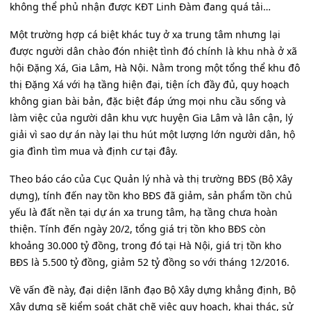
không thể phủ nhận được KĐT Linh Đàm đang quá tải…
Một trường hợp cá biệt khác tuy ở xa trung tâm nhưng lại
được người dân chào đón nhiệt tình đó chính là khu nhà ở xã
hội Đặng Xá, Gia Lâm, Hà Nội. Nằm trong một tổng thể khu đô
thị Đặng Xá với hạ tầng hiện đại, tiện ích đầy đủ, quy hoạch
không gian bài bản, đặc biệt đáp ứng mọi nhu cầu sống và
làm việc của người dân khu vực huyện Gia Lâm và lân cận, lý
giải vì sao dự án này lại thu hút một lượng lớn người dân, hộ
gia đình tìm mua và định cư tại đây.
Theo báo cáo của Cục Quản lý nhà và thị trường BĐS (Bộ Xây
dựng), tính đến nay tồn kho BĐS đã giảm, sản phẩm tồn chủ
yếu là đất nền tại dự án xa trung tâm, hạ tầng chưa hoàn
thiện. Tính đến ngày 20/2, tổng giá trị tồn kho BĐS còn
khoảng 30.000 tỷ đồng, trong đó tại Hà Nội, giá trị tồn kho
BĐS là 5.500 tỷ đồng, giảm 52 tỷ đồng so với tháng 12/2016.
Về vấn đề này, đại diện lãnh đạo Bộ Xây dựng khẳng định, Bộ
Xây dựng sẽ kiểm soát chặt chẽ việc quy hoạch, khai thác, sử