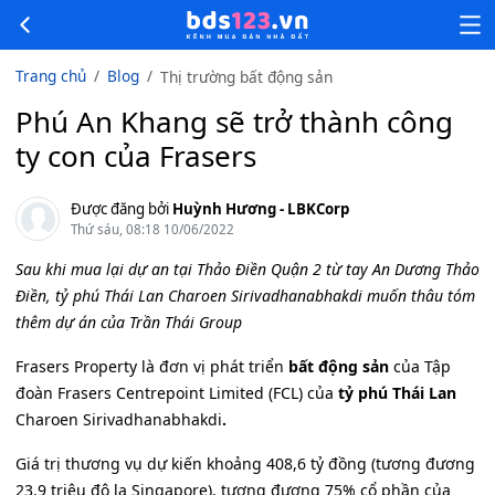
Trang chủ
Blog
Thị trường bất động sản
Phú An Khang sẽ trở thành công
ty con của Frasers
Được đăng bởi
Huỳnh Hương - LBKCorp
Thứ sáu, 08:18 10/06/2022
Sau khi mua lại dự an tại Thảo Điền Quận 2 từ tay An Dương Thảo
Điền, tỷ phú Thái Lan Charoen Sirivadhanabhakdi muốn thâu tóm
thêm dự án của Trần Thái Group
Frasers Property là đơn vị phát triển
bất động sản
của Tập
đoàn Frasers Centrepoint Limited (FCL) của
tỷ phú Thái Lan
Charoen Sirivadhanabhakdi
.
Giá trị thương vụ dự kiến khoảng 408,6 tỷ đồng (tương đương
23,9 triệu đô la Singapore), tương đương 75% cổ phần của