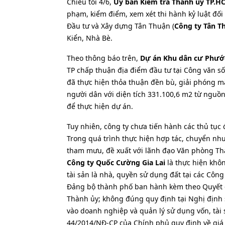
Chiều tối 4/6,
Ủy ban Kiểm tra Thành ủy TP.H
phạm, kiểm điểm, xem xét thi hành kỷ luật đối
Đầu tư và Xây dựng Tân Thuận (
Công ty Tân T
Kiển, Nhà Bè.
Theo thông báo trên,
Dự án Khu dân cư Phướ
TP chấp thuận địa điểm đầu tư tại Công văn 
đã thực hiện thỏa thuận đền bù, giải phóng 
người dân với diện tích 331.100,6 m2 từ nguồ
để thực hiện dự án.
Tuy nhiên, công ty chưa tiến hành các thủ tục
Trong quá trình thực hiện hợp tác, chuyển nh
tham mưu, đề xuất với lãnh đạo Văn phòng Thà
Công ty Quốc Cường Gia Lai
là thực hiện khôn
tài sản là nhà, quyền sử dụng đất tại các Côn
Đảng bộ thành phố ban hành kèm theo Quyết 
Thành ủy; không đúng quy định tại Nghị định
vào doanh nghiệp và quản lý sử dụng vốn, tài
44/2014/NĐ-CP của Chính phủ quy định về giá 