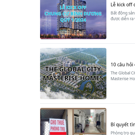
Lễ kick of
Bất động sản 
được diễn ra
10 câu hỏi 
The Global Ci
Masterise Ho
Bí quyết tì
Phòng trọ quậ