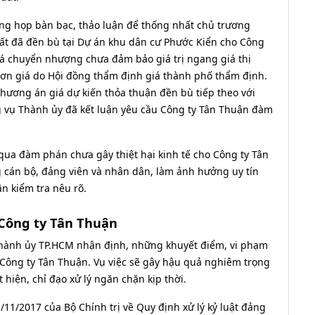
ông họp bàn bạc, thảo luận để thống nhất chủ trương
t đã đền bù tại Dự án khu dân cư Phước Kiển cho Công
iá chuyển nhượng chưa đảm bảo giá trị ngang giá thị
ơn giá do Hội đồng thẩm định giá thành phố thẩm định.
hương án giá dự kiến thỏa thuận đền bù tiếp theo với
g vụ Thành ủy đã kết luận yêu cầu Công ty Tân Thuận đàm
ua đàm phán chưa gây thiệt hại kinh tế cho Công ty Tân
g cán bộ, đảng viên và nhân dân, làm ảnh hưởng uy tín
n kiểm tra nêu rõ.
Công ty Tân Thuận
 Thành ủy TP.HCM nhận định, những khuyết điểm, vi phạm
 Công ty Tân Thuận. Vụ việc sẽ gây hậu quả nghiêm trọng
iện, chỉ đạo xử lý ngăn chặn kịp thời.
11/2017 của Bộ Chính trị về Quy định xử lý kỷ luật đảng