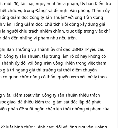
ất, mức độ, tác hại, nguyên nhân vi phạm, Ủy ban Kiểm tra
h hết chức vụ trong Đảng” và đề nghị Văn phòng Thành ủy
 Tổng Giám đốc Công ty Tân Thuận” với ông Trần Công
nh viên, Tổng Giám đốc, Chủ tịch Hội đồng xây dựng giá
là người chịu trách nhiệm chính, trực tiếp trong việc chỉ
ận dẫn đến những vi phạm như nêu trên.
ghị Ban Thường vụ Thành ủy chỉ đạo UBND TP yêu cầu
ới Công ty Tân Thuận, tập trung làm rõ có hay không có
ủa Thành ủy đối với ông Trần Công Thiện trong việc tham
iá trị ngang giá thị trường tại thời điểm chuyển
ển cơ quan chức năng có thẩm quyền xem xét, xử lý theo
Việt, Kiểm soát viên Công ty Tân Thuận thiếu trách
ợc giao, đã thiếu kiểm tra, giám sát độc lập để phát
 biện pháp đề xuất ngăn chặn kịp thời những vi phạm của
 kỷ luật hình thức “Cảnh cáo” đối với ông Nguyễn Hoàng