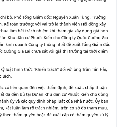
hư chi bộ, Phó Tổng Giám đốc; Nguyễn Xuân Tùng, Trưởng
 Kế toán trưởng: với vai trò là thành viên Hội đồng xây
chưa làm hết trách nhiệm khi tham gia xây dựng giá hợp
ự án Khu dân cư Phước Kiển cho Công ty Quốc Cường Gia
sản kinh doanh Công ty thống nhất đề xuất Tổng Giám đốc
 Cường Gia Lai chưa sát với giá thị trường tại thời điểm
ỷ luật hình thức “Khiển trách” đối với ông Trần Tấn Hải,
 Bích.
c có liên quan đến việc thẩm định, đề xuất, chấp thuận
t đã đền bù tại Dự án Khu dân cư Phước Kiển cho Công
hành ủy và các quy định pháp luật của Nhà nước, Ủy ban
ra, kết luận làm rõ trách nhiệm, trên cơ sở đó tham mưu,
ý theo thẩm quyền hoặc đề xuất cấp có thẩm quyền xử lý