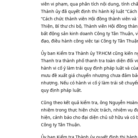
viên vi phạm, qua phân tích nội dung, tính ch
Thành ủy đã quyết định thi hành kỷ luật “Các
“Cách chức thành viên Hội đồng thành viên và
Thiện, Bí thư chi bộ, Thành viên Hội đồng thà
bất động sản kinh doanh Công ty Tân Thuận, vì 
đạo, điều hành công việc tại Công ty Tân Thu
Ủy ban Kiểm tra Thành ủy TP.HCM cũng kiến n
Thanh tra thành phố thanh tra toàn diện đối v
hành vi cố ý làm trái quy định pháp luật và c
mưu đề xuất giá chuyển nhượng chưa đảm bảo g
nhượng. Nếu có hành vi cố ý làm trái sẽ chuy
quy định pháp luật.
Cũng theo kết quả kiểm tra, ông Nguyễn Hoàng 
nhiệm trong thực hiện chức trách, nhiệm vụ đư
hiện, cảnh báo cho đại diện chủ sở hữu và có
Công ty Tân Thuận.
Ủy ban Kiểm tra Thành ủy quyết định thi hành