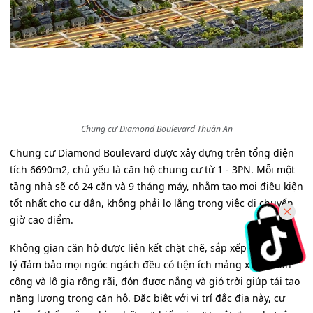
Chung cư Diamond Boulevard Thuận An
Chung cư Diamond Boulevard được xây dựng trên tổng diện
tích 6690m2, chủ yếu là căn hộ chung cư từ 1 - 3PN. Mỗi một
tầng nhà sẽ có 24 căn và 9 tháng máy, nhằm tạo mọi điều kiện
tốt nhất cho cư dân, không phải lo lắng trong việc di chuyển
giờ cao điểm.
Không gian căn hộ được liên kết chặt chẽ, sắp xếp bố cục hợp
lý đảm bảo mọi ngóc ngách đều có tiện ích mảng xanh. Ban
công và lô gia rộng rãi, đón được nắng và gió trời giúp tái tạo
năng lượng trong căn hộ. Đặc biệt với vị trí đắc địa này, cư