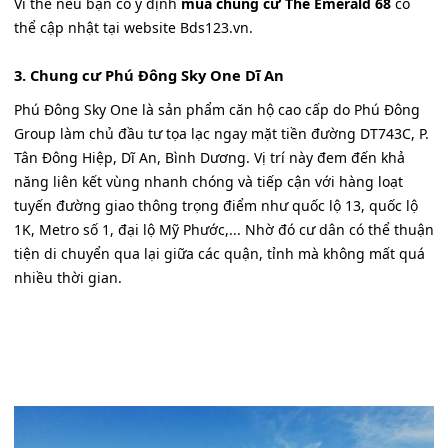
Vì thế nếu bạn có ý định
mua chung cư The Emerald 68
có
thể cập nhật tại website Bds123.vn.
3. Chung cư Phú Đông Sky One Dĩ An
Phú Đông Sky One là sản phẩm căn hộ cao cấp do Phú Đông
Group làm chủ đầu tư tọa lạc ngay mặt tiền đường DT743C, P.
Tân Đông Hiệp, Dĩ An, Bình Dương. Vị trí này đem đến khả
năng liên kết vùng nhanh chóng và tiếp cận với hàng loạt
tuyến đường giao thông trọng điểm như quốc lộ 13, quốc lộ
1K, Metro số 1, đại lộ Mỹ Phước,... Nhờ đó cư dân có thể thuận
tiện di chuyển qua lại giữa các quận, tỉnh mà không mất quá
nhiều thời gian.