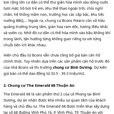
bơi rộng lớn cư dân có thể thư giãn hòa mình vào dòng nước
tươi mát, hồ bơi trẻ em, khu thể thao ngoài trời, chòi nghỉ
chân, hệ thống mầm non, trường học các cấp bậc, khu tiệc
nướng BBQ,... Ngoài ra, chung cư Bcons Polaris còn sở hữu
quảng trường trung tâm, giàn hoa ram dốc, tượng điêu khắc
và vườn cọ. Nhờ đó cư dân có thể hòa mình vào bầu không khí
trong lành, tận hưởng từng không gian riêng tư với từng
chuỗi tiện ích khác nhau.
Hiện chủ đầu tư Bcons vẫn chưa công bố giá bán căn hộ
chính thức. Tuy nhiên dựa trên các sản phẩm căn hộ trước đó
của nhà Bcons và thị trường
chung cư Bình Dương
. Dự kiến
giá bán có thể dao động từ 33.5 - 39.3 triệu/m2.
2. Chung cư The Emerald 68 Thuận An
The Emerald 68 là sản phẩm thứ 2 của Lê Phong tại Bình
Dương, dự án nhận được khá nhiều sự quan tâm của khách
hàng và chủ đầu tư. The Emerald 68 được triển khai xây dựng
tại số 68 đường Vĩnh Phú 16, P. Vĩnh Phú, TP. Thuận An với