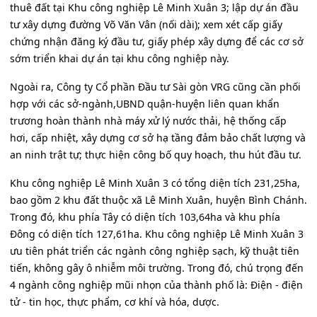
thuê đất tại Khu công nghiệp Lê Minh Xuân 3; lập dự án đầu
tư xây dựng đường Võ Văn Vân (nối dài); xem xét cấp giấy
chứng nhận đăng ký đầu tư, giấy phép xây dựng để các cơ sở
sớm triển khai dự án tại khu công nghiệp này.
Ngoài ra, Công ty Cổ phần Đầu tư Sài gòn VRG cũng cần phối
hợp với các sở-ngành,UBND quận-huyện liên quan khẩn
trương hoàn thành nhà máy xử lý nước thải, hệ thống cấp
hơi, cấp nhiệt, xây dựng cơ sở hạ tầng đảm bảo chất lượng và
an ninh trật tự; thực hiện công bố quy hoạch, thu hút đầu tư.
Khu công nghiệp Lê Minh Xuân 3 có tổng diện tích 231,25ha,
bao gồm 2 khu đất thuộc xã Lê Minh Xuân, huyện Bình Chánh.
Trong đó, khu phía Tây có diện tích 103,64ha và khu phía
Đông có diện tích 127,61ha. Khu công nghiệp Lê Minh Xuân 3
ưu tiên phát triển các ngành công nghiệp sạch, kỹ thuật tiên
tiến, không gây ô nhiễm môi trường. Trong đó, chú trọng đến
4 ngành công nghiệp mũi nhọn của thành phố là: Điện - điện
tử - tin học, thực phẩm, cơ khí và hóa, dược.